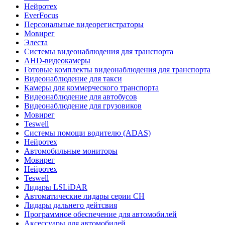
Нейротех
EverFocus
Персональные видеорегистраторы
Мовирег
Элеста
Системы видеонаблюдения для транспорта
AHD-видеокамеры
Готовые комплекты видеонаблюдения для транспорта
Видеонаблюдение для такси
Камеры для коммерческого транспорта
Видеонаблюдение для автобусов
Видеонаблюдение для грузовиков
Мовирег
Teswell
Системы помощи водителю (ADAS)
Нейротех
Автомобильные мониторы
Мовирег
Нейротех
Teswell
Лидары LSLiDAR
Автоматические лидары серии CH
Лидары дальнего дейтсвия
Программное обеспечение для автомобилей
Аксессуары для автомобилей