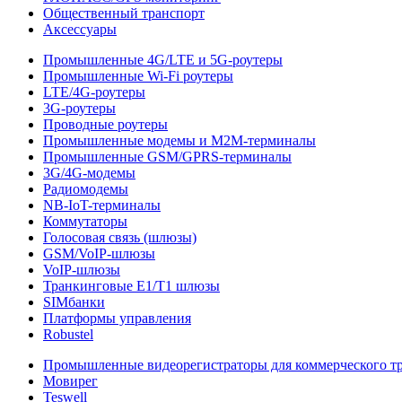
Общественный транспорт
Аксессуары
Промышленные 4G/LTE и 5G-роутеры
Промышленные Wi-Fi роутеры
LTE/4G-роутеры
3G-роутеры
Проводные роутеры
Промышленные модемы и M2M-терминалы
Промышленные GSM/GPRS-терминалы
3G/4G-модемы
Радиомодемы
NB-IoT-терминалы
Коммутаторы
Голосовая связь (шлюзы)
GSM/VoIP-шлюзы
VoIP-шлюзы
Транкинговые E1/T1 шлюзы
SIMбанки
Платформы управления
Robustel
Промышленные видеорегистраторы для коммерческого т
Мовирег
Teswell