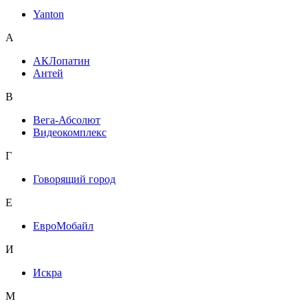
Yanton
А
АКЛопатин
Антей
В
Вега-Абсолют
Видеокомплекс
Г
Говорящий город
Е
ЕвроМобайл
И
Искра
М