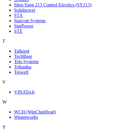
Shen Yang 213 Control Electrics (SY213)
Solidpower
STA
Starcom Systems
StarPower
STE
T
Talkpod
TechBase
Telo Systems
Teltonika
Teswell
V
VINATech
W
WCH (WinChipHead)
Wisnetworks
Y