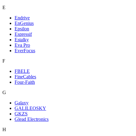
E
Endrive
EnGenius
Epsilon
Espressif
Estalky
Eva Pro
EverFocus
F
FBELE
FineCables
Four-Faith
G
Galaxy
GALILEOSKY
GKZS
Glead Electronics
H