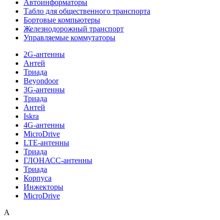
Автоинформаторы
Табло для общественного транспорта
Бортовые компьютеры
Железнодорожный транспорт
Управляемые коммутаторы
2G-антенны
Антей
Триада
Beyondoor
3G-антенны
Триада
Антей
Iskra
4G-антенны
MicroDrive
LTE-антенны
Триада
ГЛОНАСС-антенны
Триада
Корпуса
Инжекторы
MicroDrive
A