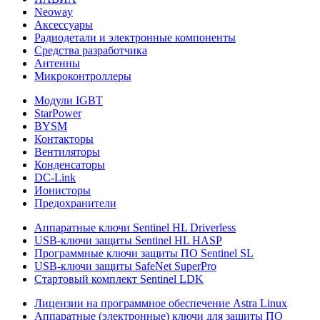
Neoway
Аксессуары
Радиодетали и электронные компоненты
Средства разработчика
Антенны
Микроконтроллеры
Модули IGBT
StarPower
BYSM
Контакторы
Вентиляторы
Конденсаторы
DC-Link
Ионисторы
Предохранители
Аппаратные ключи Sentinel HL Driverless
USB-ключи защиты Sentinel HL HASP
Программные ключи защиты ПО Sentinel SL
USB-ключи защиты SafeNet SuperPro
Стартовый комплект Sentinel LDK
Лицензии на программное обеспечение Astra Linux
Аппаратные (электронные) ключи для защиты ПО