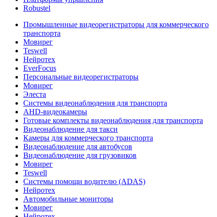
Robustel
Промышленные видеорегистраторы для коммерческого
транспорта
Мовирег
Teswell
Нейротех
EverFocus
Персональные видеорегистраторы
Мовирег
Элеста
Системы видеонаблюдения для транспорта
AHD-видеокамеры
Готовые комплекты видеонаблюдения для транспорта
Видеонаблюдение для такси
Камеры для коммерческого транспорта
Видеонаблюдение для автобусов
Видеонаблюдение для грузовиков
Мовирег
Teswell
Системы помощи водителю (ADAS)
Нейротех
Автомобильные мониторы
Мовирег
Нейротех