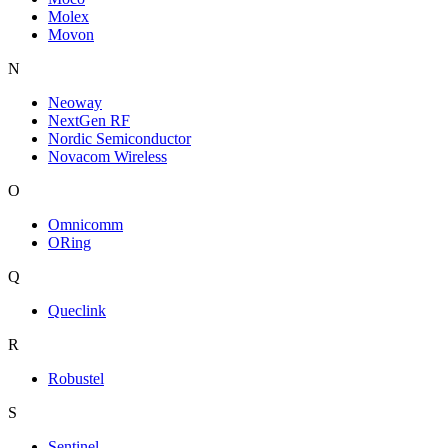
Molex
Movon
N
Neoway
NextGen RF
Nordic Semiconductor
Novacom Wireless
O
Omnicomm
ORing
Q
Queclink
R
Robustel
S
Sentinel