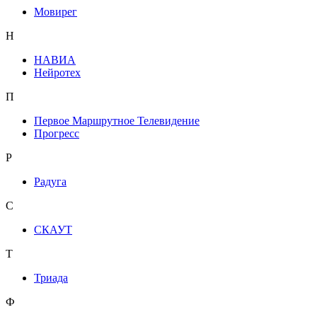
Мовирег
Н
НАВИА
Нейротех
П
Первое Маршрутное Телевидение
Прогресс
Р
Радуга
С
СКАУТ
Т
Триада
Ф