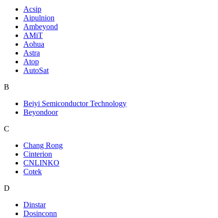
Acsip
Aipulnion
Ambeyond
AMiT
Aohua
Astra
Atop
AutoSat
B
Beiyi Semiconductor Technology
Beyondoor
C
Chang Rong
Cinterion
CNLINKO
Cotek
D
Dinstar
Dosinconn