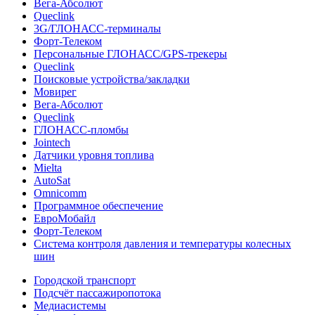
Вега-Абсолют
Queclink
3G/ГЛОНАСС-терминалы
Форт-Телеком
Персональные ГЛОНАСС/GPS-трекеры
Queclink
Поисковые устройства/закладки
Мовирег
Вега-Абсолют
Queclink
ГЛОНАСС-пломбы
Jointech
Датчики уровня топлива
Mielta
AutoSat
Omnicomm
Программное обеспечение
ЕвроМобайл
Форт-Телеком
Система контроля давления и температуры колесных
шин
Городской транспорт
Подсчёт пассажиропотока
Медиасистемы