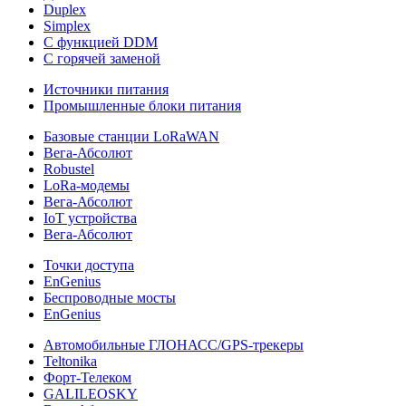
Duplex
Simplex
С функцией DDM
С горячей заменой
Источники питания
Промышленные блоки питания
Базовые станции LoRaWAN
Вега-Абсолют
Robustel
LoRa-модемы
Вега-Абсолют
IoT устройства
Вега-Абсолют
Точки доступа
EnGenius
Беспроводные мосты
EnGenius
Автомобильные ГЛОНАСС/GPS-трекеры
Teltonika
Форт-Телеком
GALILEOSKY