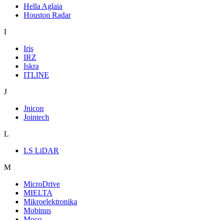
Hella Aglaia
Houston Radar
I
Iris
IRZ
Iskra
ITLINE
J
Jnicon
Jointech
L
LS LiDAR
M
MicroDrive
MIELTA
Mikroelektronika
Mobinus
Moco