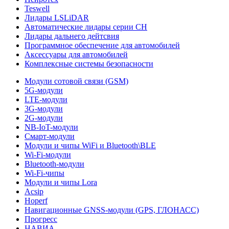
Teswell
Лидары LSLiDAR
Автоматические лидары серии CH
Лидары дальнего дейтсвия
Программное обеспечение для автомобилей
Аксессуары для автомобилей
Комплексные системы безопасности
Модули сотовой связи (GSM)
5G-модули
LTE-модули
3G-модули
2G-модули
NB-IoT-модули
Смарт-модули
Модули и чипы WiFi и Bluetooth\BLE
Wi-Fi-модули
Bluetooth-модули
Wi-Fi-чипы
Модули и чипы Lora
Acsip
Hoperf
Навигационные GNSS-модули (GPS, ГЛОНАСС)
Прогресс
НАВИА