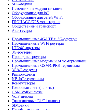
SFP-модули
Источники и модули питания
Оборудование для IoT
Оборудование для сетей Wi-Fi
ГЛОНАСС/GPS мониторинг
Общественный транспорт
Аксессуары
Промышленные 4G/LTE и 5G-роутеры
Промышленные Wi-Fi роутеры
LTE/4G-роутеры
3G-роутеры
Проводные роутеры
Промышленные модемы и M2M-терминалы
Промышленные GSM/GPRS-терминалы
3G/4G-модемы
Радиомодемы
NB-IoT-терминалы
Коммутаторы
Голосовая связь (шлюзы)
GSM/VoIP-шлюзы
VoIP-шлюзы
Транкинговые E1/T1 шлюзы
SIMбанки
Платформы управления