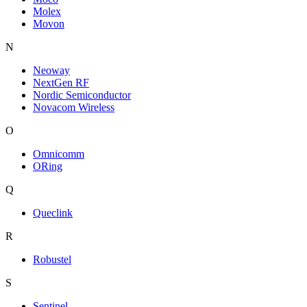
Molex
Movon
N
Neoway
NextGen RF
Nordic Semiconductor
Novacom Wireless
O
Omnicomm
ORing
Q
Queclink
R
Robustel
S
Sentinel