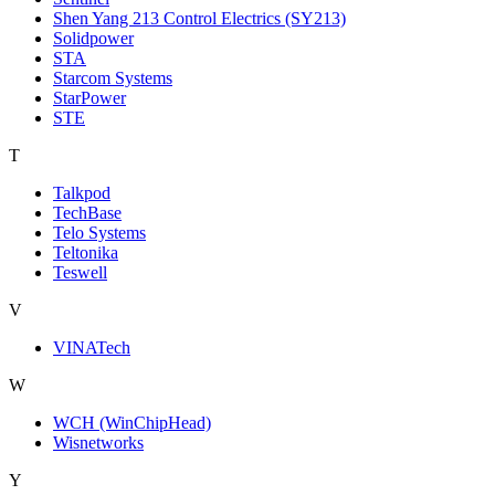
Shen Yang 213 Control Electrics (SY213)
Solidpower
STA
Starcom Systems
StarPower
STE
T
Talkpod
TechBase
Telo Systems
Teltonika
Teswell
V
VINATech
W
WCH (WinChipHead)
Wisnetworks
Y