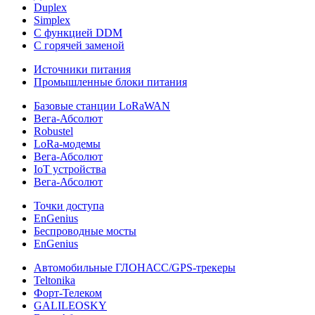
Duplex
Simplex
С функцией DDM
С горячей заменой
Источники питания
Промышленные блоки питания
Базовые станции LoRaWAN
Вега-Абсолют
Robustel
LoRa-модемы
Вега-Абсолют
IoT устройства
Вега-Абсолют
Точки доступа
EnGenius
Беспроводные мосты
EnGenius
Автомобильные ГЛОНАСС/GPS-трекеры
Teltonika
Форт-Телеком
GALILEOSKY