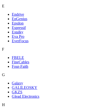
E
Endrive
EnGenius
Epsilon
Espressif
Estalky
Eva Pro
EverFocus
F
FBELE
FineCables
Four-Faith
G
Galaxy
GALILEOSKY
GKZS
Glead Electronics
H