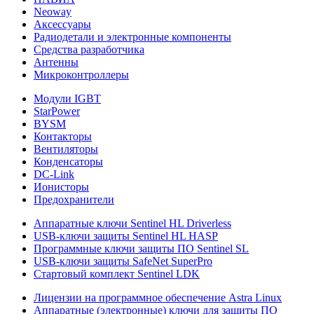
Neoway
Аксессуары
Радиодетали и электронные компоненты
Средства разработчика
Антенны
Микроконтроллеры
Модули IGBT
StarPower
BYSM
Контакторы
Вентиляторы
Конденсаторы
DC-Link
Ионисторы
Предохранители
Аппаратные ключи Sentinel HL Driverless
USB-ключи защиты Sentinel HL HASP
Программные ключи защиты ПО Sentinel SL
USB-ключи защиты SafeNet SuperPro
Стартовый комплект Sentinel LDK
Лицензии на программное обеспечение Astra Linux
Аппаратные (электронные) ключи для защиты ПО