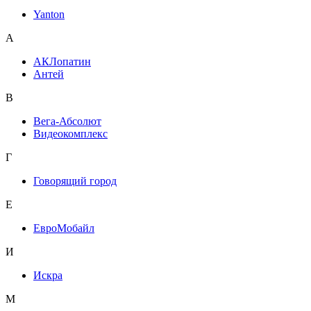
Yanton
А
АКЛопатин
Антей
В
Вега-Абсолют
Видеокомплекс
Г
Говорящий город
Е
ЕвроМобайл
И
Искра
М