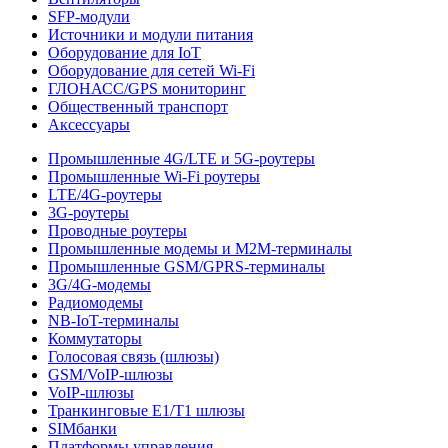
SFP-модули
Источники и модули питания
Оборудование для IoT
Оборудование для сетей Wi-Fi
ГЛОНАСС/GPS мониторинг
Общественный транспорт
Аксессуары
Промышленные 4G/LTE и 5G-роутеры
Промышленные Wi-Fi роутеры
LTE/4G-роутеры
3G-роутеры
Проводные роутеры
Промышленные модемы и M2M-терминалы
Промышленные GSM/GPRS-терминалы
3G/4G-модемы
Радиомодемы
NB-IoT-терминалы
Коммутаторы
Голосовая связь (шлюзы)
GSM/VoIP-шлюзы
VoIP-шлюзы
Транкинговые E1/T1 шлюзы
SIMбанки
Платформы управления