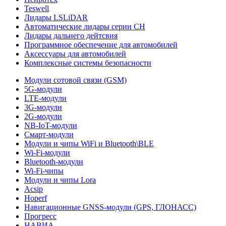
Teswell
Лидары LSLiDAR
Автоматические лидары серии CH
Лидары дальнего дейтсвия
Программное обеспечение для автомобилей
Аксессуары для автомобилей
Комплексные системы безопасности
Модули сотовой связи (GSM)
5G-модули
LTE-модули
3G-модули
2G-модули
NB-IoT-модули
Смарт-модули
Модули и чипы WiFi и Bluetooth\BLE
Wi-Fi-модули
Bluetooth-модули
Wi-Fi-чипы
Модули и чипы Lora
Acsip
Hoperf
Навигационные GNSS-модули (GPS, ГЛОНАСС)
Прогресс
НАВИА