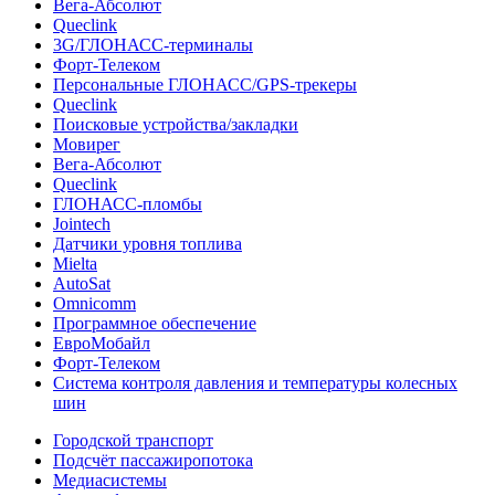
Вега-Абсолют
Queclink
3G/ГЛОНАСС-терминалы
Форт-Телеком
Персональные ГЛОНАСС/GPS-трекеры
Queclink
Поисковые устройства/закладки
Мовирег
Вега-Абсолют
Queclink
ГЛОНАСС-пломбы
Jointech
Датчики уровня топлива
Mielta
AutoSat
Omnicomm
Программное обеспечение
ЕвроМобайл
Форт-Телеком
Система контроля давления и температуры колесных
шин
Городской транспорт
Подсчёт пассажиропотока
Медиасистемы