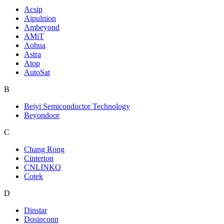
Acsip
Aipulnion
Ambeyond
AMiT
Aohua
Astra
Atop
AutoSat
B
Beiyi Semiconductor Technology
Beyondoor
C
Chang Rong
Cinterion
CNLINKO
Cotek
D
Dinstar
Dosinconn