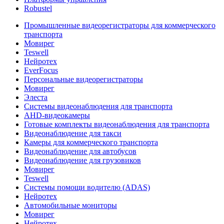
Robustel
Промышленные видеорегистраторы для коммерческого
транспорта
Мовирег
Teswell
Нейротех
EverFocus
Персональные видеорегистраторы
Мовирег
Элеста
Системы видеонаблюдения для транспорта
AHD-видеокамеры
Готовые комплекты видеонаблюдения для транспорта
Видеонаблюдение для такси
Камеры для коммерческого транспорта
Видеонаблюдение для автобусов
Видеонаблюдение для грузовиков
Мовирег
Teswell
Системы помощи водителю (ADAS)
Нейротех
Автомобильные мониторы
Мовирег
Нейротех