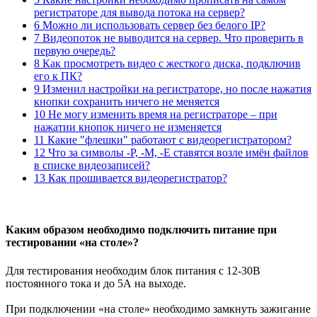
регистраторе для вывода потока на сервер?
6 Можно ли использовать сервер без белого IP?
7 Видеопоток не выводится на сервер. Что проверить в
первую очередь?
8 Как просмотреть видео с жесткого диска, подключив
его к ПК?
9 Изменил настройки на регистраторе, но после нажатия
кнопки сохранить ничего не меняется
10 Не могу изменить время на регистраторе – при
нажатии кнопок ничего не изменяется
11 Какие "флешки" работают с видеорегистратором?
12 Что за символы -P, -M, -E ставятся возле имён файлов
в списке видеозаписей?
13 Как прошивается видеорегистратор?
Каким образом необходимо подключить питание при
тестировании «на столе»?
Для тестирования необходим блок питания с 12-30В
постоянного тока и до 5А на выходе.
При подключении «на столе» необходимо замкнуть зажигание