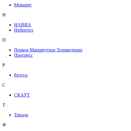
Мовирег
Н
НАВИА
Нейротех
П
Первое Маршрутное Телевидение
Прогресс
Р
Радуга
С
СКАУТ
Т
Триада
Ф