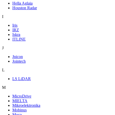
Hella Aglaia
Houston Radar
I
Iris
IRZ
Iskra
ITLINE
J
Jnicon
Jointech
L
LS LiDAR
M
MicroDrive
MIELTA
Mikroelektronika
Mobinus
Moco