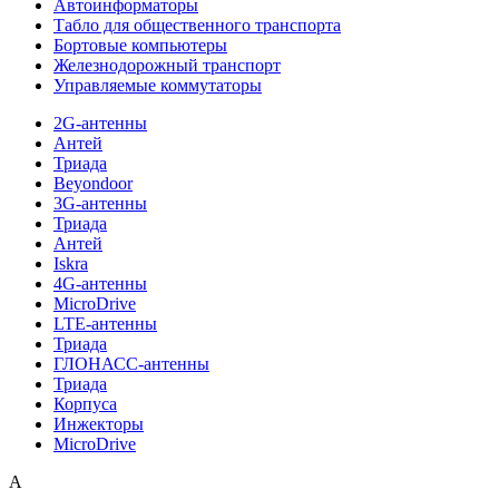
Автоинформаторы
Табло для общественного транспорта
Бортовые компьютеры
Железнодорожный транспорт
Управляемые коммутаторы
2G-антенны
Антей
Триада
Beyondoor
3G-антенны
Триада
Антей
Iskra
4G-антенны
MicroDrive
LTE-антенны
Триада
ГЛОНАСС-антенны
Триада
Корпуса
Инжекторы
MicroDrive
A