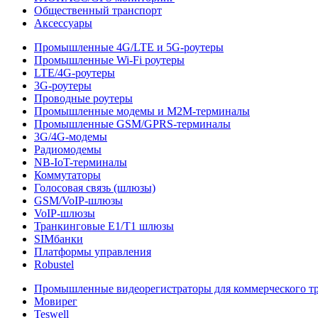
Общественный транспорт
Аксессуары
Промышленные 4G/LTE и 5G-роутеры
Промышленные Wi-Fi роутеры
LTE/4G-роутеры
3G-роутеры
Проводные роутеры
Промышленные модемы и M2M-терминалы
Промышленные GSM/GPRS-терминалы
3G/4G-модемы
Радиомодемы
NB-IoT-терминалы
Коммутаторы
Голосовая связь (шлюзы)
GSM/VoIP-шлюзы
VoIP-шлюзы
Транкинговые E1/T1 шлюзы
SIMбанки
Платформы управления
Robustel
Промышленные видеорегистраторы для коммерческого т
Мовирег
Teswell