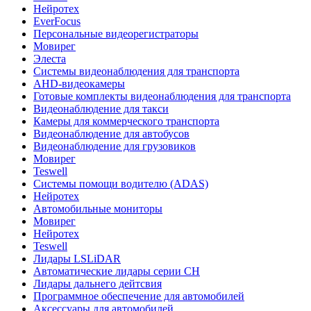
Нейротех
EverFocus
Персональные видеорегистраторы
Мовирег
Элеста
Системы видеонаблюдения для транспорта
AHD-видеокамеры
Готовые комплекты видеонаблюдения для транспорта
Видеонаблюдение для такси
Камеры для коммерческого транспорта
Видеонаблюдение для автобусов
Видеонаблюдение для грузовиков
Мовирег
Teswell
Системы помощи водителю (ADAS)
Нейротех
Автомобильные мониторы
Мовирег
Нейротех
Teswell
Лидары LSLiDAR
Автоматические лидары серии CH
Лидары дальнего дейтсвия
Программное обеспечение для автомобилей
Аксессуары для автомобилей