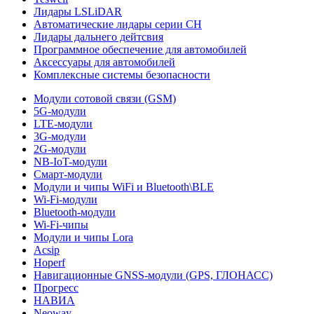
Лидары LSLiDAR
Автоматические лидары серии CH
Лидары дальнего дейтсвия
Программное обеспечение для автомобилей
Аксессуары для автомобилей
Комплексные системы безопасности
Модули сотовой связи (GSM)
5G-модули
LTE-модули
3G-модули
2G-модули
NB-IoT-модули
Смарт-модули
Модули и чипы WiFi и Bluetooth\BLE
Wi-Fi-модули
Bluetooth-модули
Wi-Fi-чипы
Модули и чипы Lora
Acsip
Hoperf
Навигационные GNSS-модули (GPS, ГЛОНАСС)
Прогресс
НАВИА
Neoway