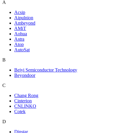
A
Acsip
Aipulnion
Ambeyond
AMiT
Aohua
Astra
Atop
AutoSat
B
Beiyi Semiconductor Technology
Beyondoor
C
Chang Rong
Cinterion
CNLINKO
Cotek
D
Dinstar