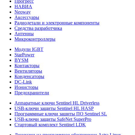
Прогресс
НАВИА
Neoway
Аксессуары
Радиодетали и электронные компоненты
Средства разработчика
Антенны
Микроконтроллеры
Модули IGBT
StarPower
BYSM
Контакторы
Вентиляторы
Конденсаторы
DC-Link
Ионисторы
Предохранители
Аппаратные ключи Sentinel HL Driverless
USB-ключи защиты Sentinel HL HASP
Программные ключи защиты ПО Sentinel SL
USB-ключи защиты SafeNet SuperPro
Стартовый комплект Sentinel LDK
Лицензии на программное обеспечение Astra Linux