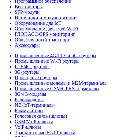
Программное обеспечение
Вентиляторы
SFP-модули
Источники и модули питания
Оборудование для IoT
Оборудование для сетей Wi-Fi
ГЛОНАСС/GPS мониторинг
Общественный транспорт
Аксессуары
Промышленные 4G/LTE и 5G-роутеры
Промышленные Wi-Fi роутеры
LTE/4G-роутеры
3G-роутеры
Проводные роутеры
Промышленные модемы и M2M-терминалы
Промышленные GSM/GPRS-терминалы
3G/4G-модемы
Радиомодемы
NB-IoT-терминалы
Коммутаторы
Голосовая связь (шлюзы)
GSM/VoIP-шлюзы
VoIP-шлюзы
Транкинговые E1/T1 шлюзы