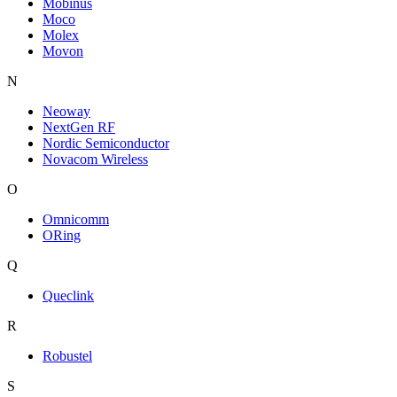
Mobinus
Moco
Molex
Movon
N
Neoway
NextGen RF
Nordic Semiconductor
Novacom Wireless
O
Omnicomm
ORing
Q
Queclink
R
Robustel
S