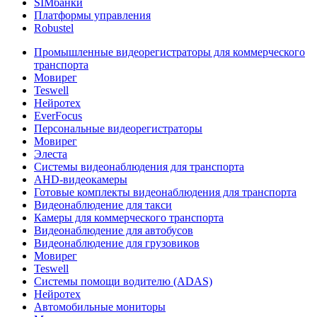
SIMбанки
Платформы управления
Robustel
Промышленные видеорегистраторы для коммерческого
транспорта
Мовирег
Teswell
Нейротех
EverFocus
Персональные видеорегистраторы
Мовирег
Элеста
Системы видеонаблюдения для транспорта
AHD-видеокамеры
Готовые комплекты видеонаблюдения для транспорта
Видеонаблюдение для такси
Камеры для коммерческого транспорта
Видеонаблюдение для автобусов
Видеонаблюдение для грузовиков
Мовирег
Teswell
Системы помощи водителю (ADAS)
Нейротех
Автомобильные мониторы