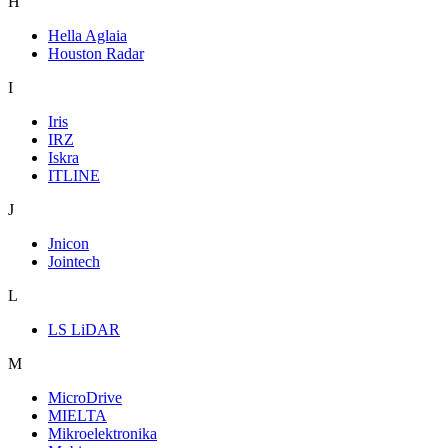
H
Hella Aglaia
Houston Radar
I
Iris
IRZ
Iskra
ITLINE
J
Jnicon
Jointech
L
LS LiDAR
M
MicroDrive
MIELTA
Mikroelektronika