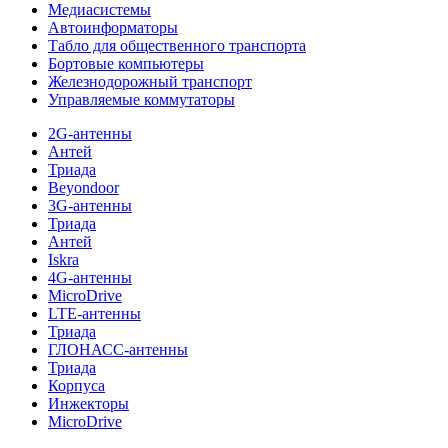
Медиасистемы
Автоинформаторы
Табло для общественного транспорта
Бортовые компьютеры
Железнодорожный транспорт
Управляемые коммутаторы
2G-антенны
Антей
Триада
Beyondoor
3G-антенны
Триада
Антей
Iskra
4G-антенны
MicroDrive
LTE-антенны
Триада
ГЛОНАСС-антенны
Триада
Корпуса
Инжекторы
MicroDrive