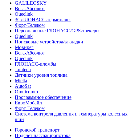
GALILEOSKY
Вега-Абсолют
Queclink
3G/ГЛОНАСС-терминалы
Форт-Телеком
Персональные ГЛОНАСС/GPS-трекеры
Queclink
Поисковые устройства/закладки
Мовирег
Вега-Абсолют
Queclink
ГЛОНАСС-пломбы
Jointech
Датчики уровня топлива
Mielta
AutoSat
Omnicomm
Программное обеспечение
ЕвроМобайл
Форт-Телеком
Система контроля давления и температуры колесных
шин
Городской транспорт
Подсчёт пассажиропотока