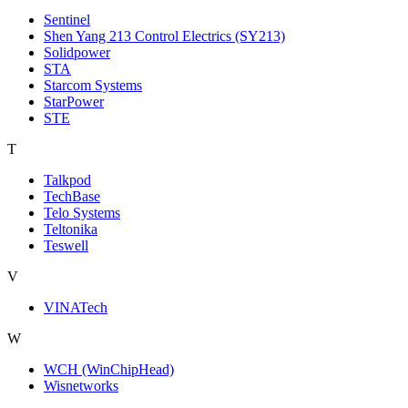
Sentinel
Shen Yang 213 Control Electrics (SY213)
Solidpower
STA
Starcom Systems
StarPower
STE
T
Talkpod
TechBase
Telo Systems
Teltonika
Teswell
V
VINATech
W
WCH (WinChipHead)
Wisnetworks