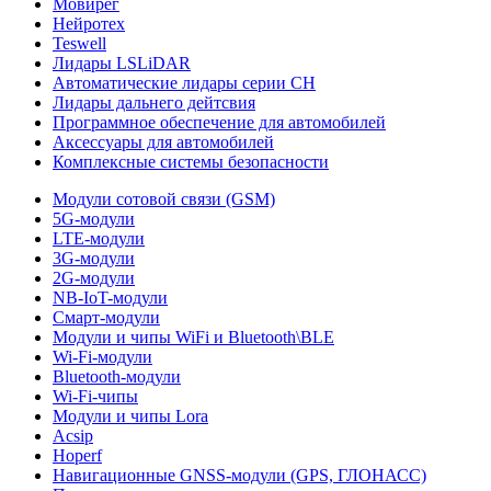
Мовирег
Нейротех
Teswell
Лидары LSLiDAR
Автоматические лидары серии CH
Лидары дальнего дейтсвия
Программное обеспечение для автомобилей
Аксессуары для автомобилей
Комплексные системы безопасности
Модули сотовой связи (GSM)
5G-модули
LTE-модули
3G-модули
2G-модули
NB-IoT-модули
Смарт-модули
Модули и чипы WiFi и Bluetooth\BLE
Wi-Fi-модули
Bluetooth-модули
Wi-Fi-чипы
Модули и чипы Lora
Acsip
Hoperf
Навигационные GNSS-модули (GPS, ГЛОНАСС)