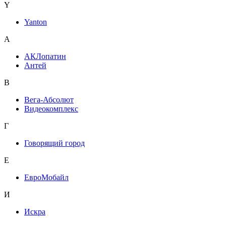
Y
Yanton
А
АКЛопатин
Антей
В
Вега-Абсолют
Видеокомплекс
Г
Говорящий город
Е
ЕвроМобайл
И
Искра