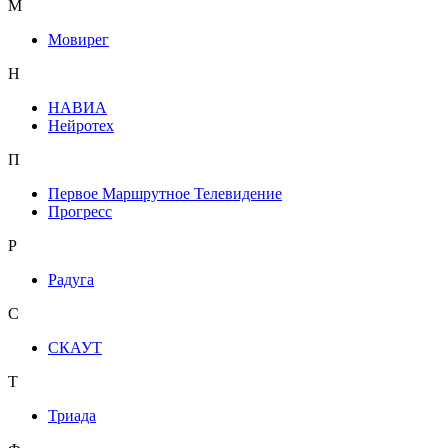
М
Мовирег
Н
НАВИА
Нейротех
П
Первое Маршрутное Телевидение
Прогресс
Р
Радуга
С
СКАУТ
Т
Триада