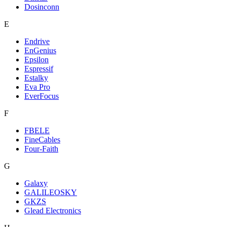
Dosinconn
E
Endrive
EnGenius
Epsilon
Espressif
Estalky
Eva Pro
EverFocus
F
FBELE
FineCables
Four-Faith
G
Galaxy
GALILEOSKY
GKZS
Glead Electronics