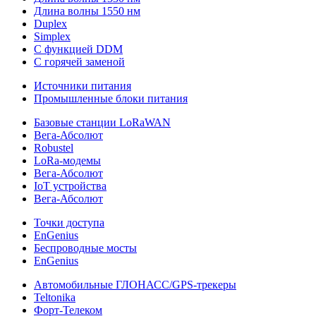
Длина волны 1550 нм
Duplex
Simplex
С функцией DDM
С горячей заменой
Источники питания
Промышленные блоки питания
Базовые станции LoRaWAN
Вега-Абсолют
Robustel
LoRa-модемы
Вега-Абсолют
IoT устройства
Вега-Абсолют
Точки доступа
EnGenius
Беспроводные мосты
EnGenius
Автомобильные ГЛОНАСС/GPS-трекеры
Teltonika
Форт-Телеком