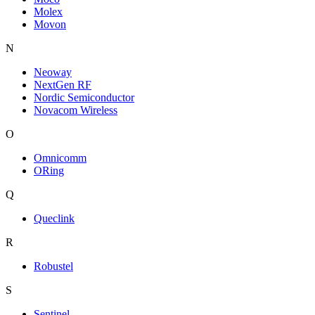
Molex
Movon
N
Neoway
NextGen RF
Nordic Semiconductor
Novacom Wireless
O
Omnicomm
ORing
Q
Queclink
R
Robustel
S
Sentinel