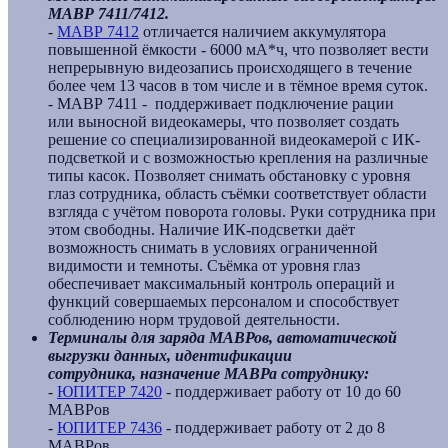
МАВР 7411/7412.
-
МАВР 7412
отличается наличием аккумулятора
повышенной ёмкости - 6000 мА*ч, что позволяет вести
непрерывную видеозапись происходящего в течение
более чем 13 часов в том числе и в тёмное время суток.
- МАВР 7411 - поддерживает подключение рации
или выносной видеокамеры, что позволяет создать
решение со специализированной видеокамерой с ИК-
подсветкой и с возможностью крепления на различные
типы касок. Позволяет снимать обстановку с уровня
глаз сотрудника, область съёмки соответствует области
взгляда с учётом поворота головы. Руки сотрудника при
этом свободны. Наличие ИК-подсветки даёт
возможность снимать в условиях ограниченной
видимости и темноты. Съёмка от уровня глаз
обеспечивает максимальный контроль операций и
функций совершаемых персоналом и способствует
соблюдению норм трудовой деятельности.
Терминалы для заряда
МАВРов, автоматической
выгрузки данных, идентификации
сотрудника, назначение МАВРа сотруднику:
-
ЮПИТЕР 7420
- поддерживает работу от 10 до 60
МАВРов
-
ЮПИТЕР 7436
- поддерживает работу от 2 до 8
МАВРов.