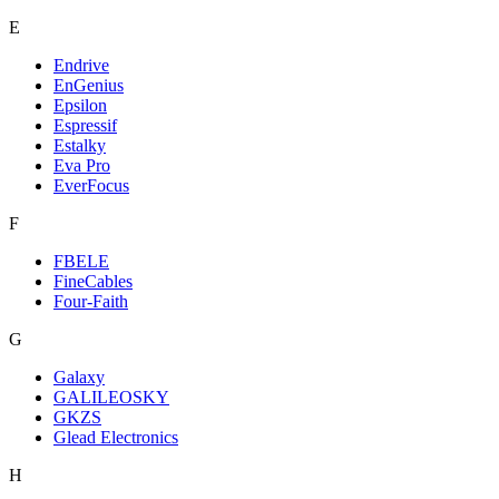
E
Endrive
EnGenius
Epsilon
Espressif
Estalky
Eva Pro
EverFocus
F
FBELE
FineCables
Four-Faith
G
Galaxy
GALILEOSKY
GKZS
Glead Electronics
H