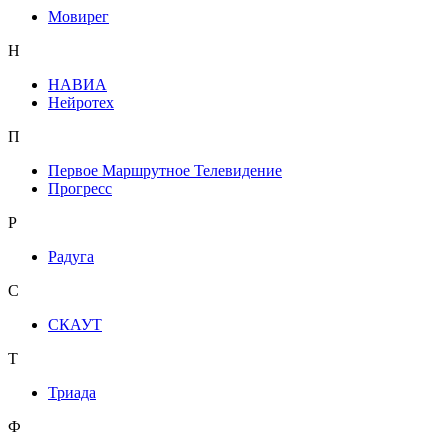
Мовирег
Н
НАВИА
Нейротех
П
Первое Маршрутное Телевидение
Прогресс
Р
Радуга
С
СКАУТ
Т
Триада
Ф