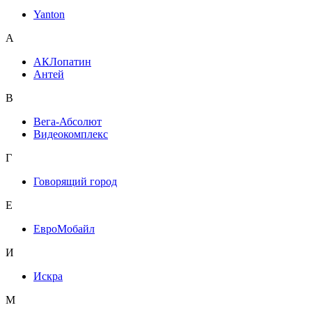
Yanton
А
АКЛопатин
Антей
В
Вега-Абсолют
Видеокомплекс
Г
Говорящий город
Е
ЕвроМобайл
И
Искра
М