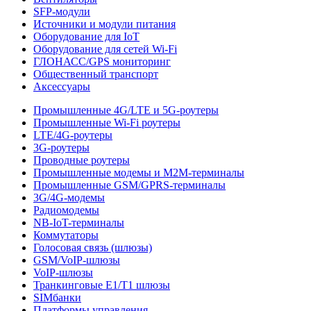
SFP-модули
Источники и модули питания
Оборудование для IoT
Оборудование для сетей Wi-Fi
ГЛОНАСС/GPS мониторинг
Общественный транспорт
Аксессуары
Промышленные 4G/LTE и 5G-роутеры
Промышленные Wi-Fi роутеры
LTE/4G-роутеры
3G-роутеры
Проводные роутеры
Промышленные модемы и M2M-терминалы
Промышленные GSM/GPRS-терминалы
3G/4G-модемы
Радиомодемы
NB-IoT-терминалы
Коммутаторы
Голосовая связь (шлюзы)
GSM/VoIP-шлюзы
VoIP-шлюзы
Транкинговые E1/T1 шлюзы
SIMбанки
Платформы управления