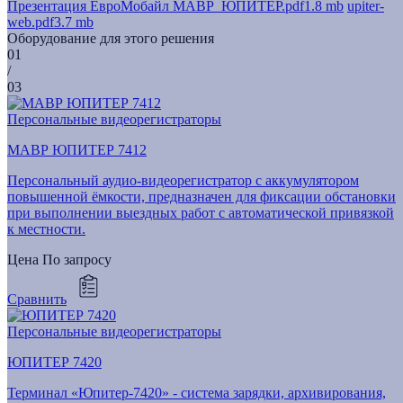
Презентация ЕвроМобайл МАВР_ЮПИТЕР.pdf
1.8 mb
upiter-
web.pdf
3.7 mb
Оборудование для этого решения
01
/
03
Персональные видеорегистраторы
МАВР ЮПИТЕР 7412
Персональный аудио-видеорегистратор с аккумулятором
повышенной ёмкости, предназначен для фиксации обстановки
при выполнении выездных работ с автоматической привязкой
к местности.
Цена
По запросу
Сравнить
Персональные видеорегистраторы
ЮПИТЕР 7420
Терминал «Юпитер-7420» - система зарядки, архивирования,