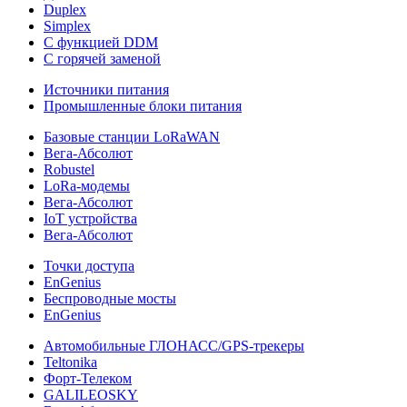
Duplex
Simplex
С функцией DDM
С горячей заменой
Источники питания
Промышленные блоки питания
Базовые станции LoRaWAN
Вега-Абсолют
Robustel
LoRa-модемы
Вега-Абсолют
IoT устройства
Вега-Абсолют
Точки доступа
EnGenius
Беспроводные мосты
EnGenius
Автомобильные ГЛОНАСС/GPS-трекеры
Teltonika
Форт-Телеком
GALILEOSKY