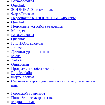
Вега-Абсолют
Queclink
3G/ГЛОНАСС-терминалы
Форт-Телеком
Персональные ГЛОНАСС/GPS-трекеры
Queclink
Поисковые устройства/закладки
Мовирег
Вега-Абсолют
Queclink
ГЛОНАСС-пломбы
Jointech
Датчики уровня топлива
Mielta
AutoSat
Omnicomm
Программное обеспечение
ЕвроМобайл
Форт-Телеком
Система контроля давления и температуры колесных
шин
Городской транспорт
Подсчёт пассажиропотока
Медиасистемы