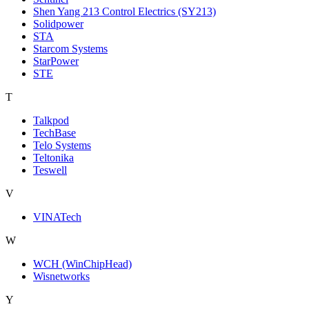
Shen Yang 213 Control Electrics (SY213)
Solidpower
STA
Starcom Systems
StarPower
STE
T
Talkpod
TechBase
Telo Systems
Teltonika
Teswell
V
VINATech
W
WCH (WinChipHead)
Wisnetworks
Y