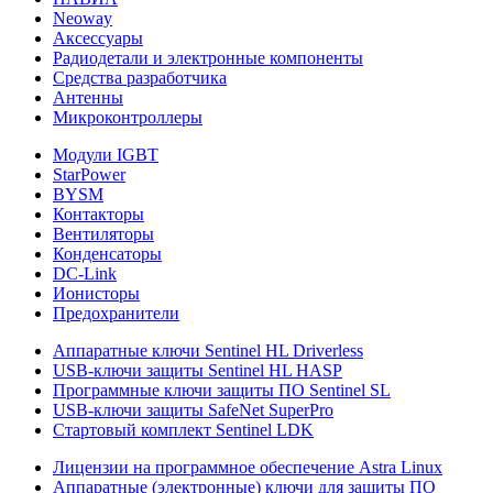
Neoway
Аксессуары
Радиодетали и электронные компоненты
Средства разработчика
Антенны
Микроконтроллеры
Модули IGBT
StarPower
BYSM
Контакторы
Вентиляторы
Конденсаторы
DC-Link
Ионисторы
Предохранители
Аппаратные ключи Sentinel HL Driverless
USB-ключи защиты Sentinel HL HASP
Программные ключи защиты ПО Sentinel SL
USB-ключи защиты SafeNet SuperPro
Стартовый комплект Sentinel LDK
Лицензии на программное обеспечение Astra Linux
Аппаратные (электронные) ключи для защиты ПО