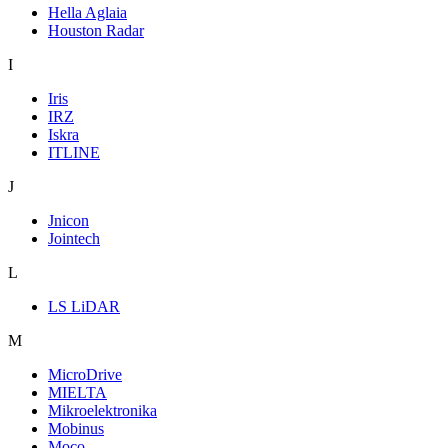
Hella Aglaia
Houston Radar
I
Iris
IRZ
Iskra
ITLINE
J
Jnicon
Jointech
L
LS LiDAR
M
MicroDrive
MIELTA
Mikroelektronika
Mobinus
Moco