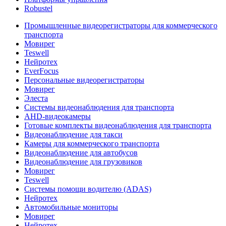
Robustel
Промышленные видеорегистраторы для коммерческого
транспорта
Мовирег
Teswell
Нейротех
EverFocus
Персональные видеорегистраторы
Мовирег
Элеста
Системы видеонаблюдения для транспорта
AHD-видеокамеры
Готовые комплекты видеонаблюдения для транспорта
Видеонаблюдение для такси
Камеры для коммерческого транспорта
Видеонаблюдение для автобусов
Видеонаблюдение для грузовиков
Мовирег
Teswell
Системы помощи водителю (ADAS)
Нейротех
Автомобильные мониторы
Мовирег
Нейротех