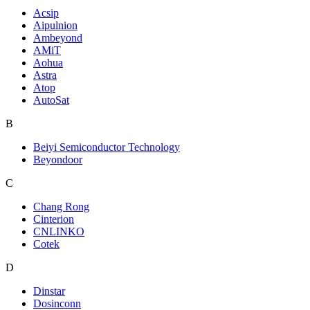
Acsip
Aipulnion
Ambeyond
AMiT
Aohua
Astra
Atop
AutoSat
B
Beiyi Semiconductor Technology
Beyondoor
C
Chang Rong
Cinterion
CNLINKO
Cotek
D
Dinstar
Dosinconn