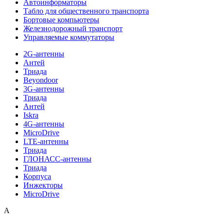
Автоинформаторы
Табло для общественного транспорта
Бортовые компьютеры
Железнодорожный транспорт
Управляемые коммутаторы
2G-антенны
Антей
Триада
Beyondoor
3G-антенны
Триада
Антей
Iskra
4G-антенны
MicroDrive
LTE-антенны
Триада
ГЛОНАСС-антенны
Триада
Корпуса
Инжекторы
MicroDrive
A