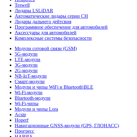
Teswell
Лидары LSLiDAR
Автоматические лидары серии CH
Лидары дальнего дейтсвия
Программное обеспечение для автомобилей
Аксессуары для автомобилей
Комплексные системы безопасности
Модули сотовой связи (GSM)
5G-модули
LTE-модули
3G-модули
2G-модули
NB-IoT-модули
Смарт-модули
Модули и чипы WiFi и Bluetooth\BLE
Wi-Fi-модули
Bluetooth-модули
Wi-Fi-чипы
Модули и чипы Lora
Acsip
Hoperf
Навигационные GNSS-модули (GPS, ГЛОНАСС)
Прогресс
НАВИА