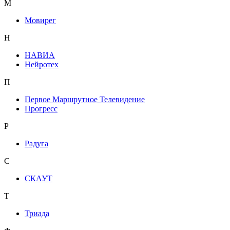
М
Мовирег
Н
НАВИА
Нейротех
П
Первое Маршрутное Телевидение
Прогресс
Р
Радуга
С
СКАУТ
Т
Триада