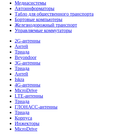
Медиасистемы
Автоинформаторы
Табло для общественного транспорта
Бортовые компьютеры
Железнодорожный транспорт
Управляемые коммутаторы
2G-антенны
Антей
Триада
Beyondoor
3G-антенны
Триада
Антей
Iskra
4G-антенны
MicroDrive
LTE-антенны
Триада
ГЛОНАСС-антенны
Триада
Корпуса
Инжекторы
MicroDrive