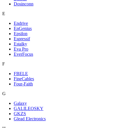
Dosinconn
E
Endrive
EnGenius
Epsilon
Espressif
Estalky
Eva Pro
EverFocus
F
FBELE
FineCables
Four-Faith
G
Galaxy
GALILEOSKY
GKZS
Glead Electronics