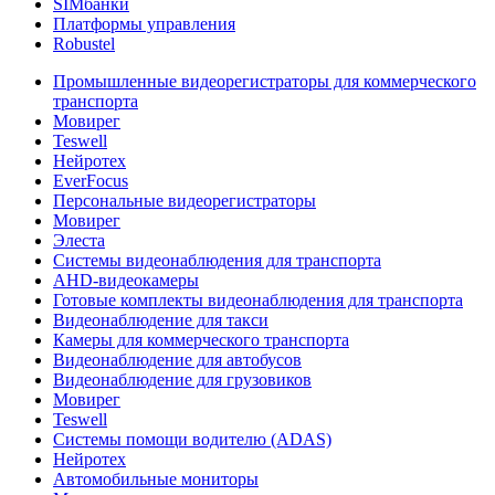
SIMбанки
Платформы управления
Robustel
Промышленные видеорегистраторы для коммерческого
транспорта
Мовирег
Teswell
Нейротех
EverFocus
Персональные видеорегистраторы
Мовирег
Элеста
Системы видеонаблюдения для транспорта
AHD-видеокамеры
Готовые комплекты видеонаблюдения для транспорта
Видеонаблюдение для такси
Камеры для коммерческого транспорта
Видеонаблюдение для автобусов
Видеонаблюдение для грузовиков
Мовирег
Teswell
Системы помощи водителю (ADAS)
Нейротех
Автомобильные мониторы