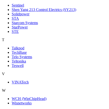
Sentinel
Shen Yang 213 Control Electrics (SY213)
Solidpower
STA
Starcom Systems
StarPower
STE
T
Talkpod
TechBase
Telo Systems
Teltonika
Teswell
V
VINATech
W
WCH (WinChipHead)
Wisnetworks