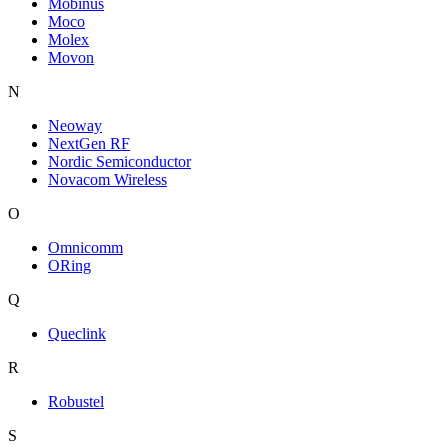
Mobinus
Moco
Molex
Movon
N
Neoway
NextGen RF
Nordic Semiconductor
Novacom Wireless
O
Omnicomm
ORing
Q
Queclink
R
Robustel
S