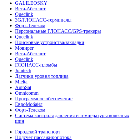
GALILEOSKY
Вега-Абсолют
Queclink
3G/ГЛОНАСС-терминалы
Форт-Телеком
Персональные ГЛОНАСС/GPS-трекеры
Queclink
Поисковые устройства/закладки
Мовирег
Вега-Абсолют
Queclink
ГЛОНАСС-пломбы
Jointech
Датчики уровня топлива
Mielta
AutoSat
Omnicomm
Программное обеспечение
ЕвроМобайл
Форт-Телеком
Система контроля давления и температуры колесных
шин
Городской транспорт
Подсчёт пассажиропотока