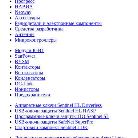
Прогресс
НАВИА
Neoway
Аксессуары
Радиодетали и электронные компоненты
Средства разработчика
Антенны
Микроконтроллеры
Модули IGBT
StarPower
BYSM
Контакторы
Вентиляторы
Конденсаторы
DC-Link
Ионисторы
Предохранители
Аппаратные ключи Sentinel HL Driverless
USB-ключи защиты Sentinel HL HASP
Программные ключи защиты ПО Sentinel SL
USB-ключи защиты SafeNet SuperPro
Стартовый комплект Sentinel LDK
Лицензии на программное обеспечение Astra Linux