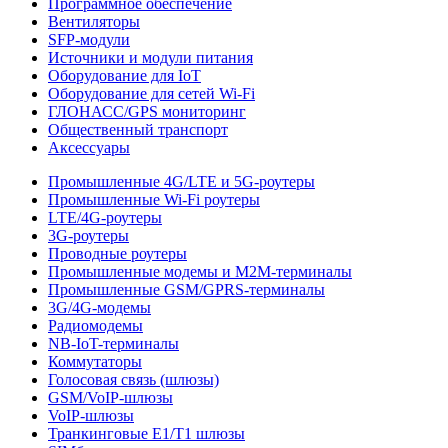
Программное обеспечение
Вентиляторы
SFP-модули
Источники и модули питания
Оборудование для IoT
Оборудование для сетей Wi-Fi
ГЛОНАСС/GPS мониторинг
Общественный транспорт
Аксессуары
Промышленные 4G/LTE и 5G-роутеры
Промышленные Wi-Fi роутеры
LTE/4G-роутеры
3G-роутеры
Проводные роутеры
Промышленные модемы и M2M-терминалы
Промышленные GSM/GPRS-терминалы
3G/4G-модемы
Радиомодемы
NB-IoT-терминалы
Коммутаторы
Голосовая связь (шлюзы)
GSM/VoIP-шлюзы
VoIP-шлюзы
Транкинговые E1/T1 шлюзы