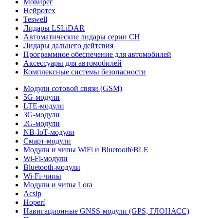
Мовирег
Нейротех
Teswell
Лидары LSLiDAR
Автоматические лидары серии CH
Лидары дальнего дейтсвия
Программное обеспечение для автомобилей
Аксессуары для автомобилей
Комплексные системы безопасности
Модули сотовой связи (GSM)
5G-модули
LTE-модули
3G-модули
2G-модули
NB-IoT-модули
Смарт-модули
Модули и чипы WiFi и Bluetooth\BLE
Wi-Fi-модули
Bluetooth-модули
Wi-Fi-чипы
Модули и чипы Lora
Acsip
Hoperf
Навигационные GNSS-модули (GPS, ГЛОНАСС)