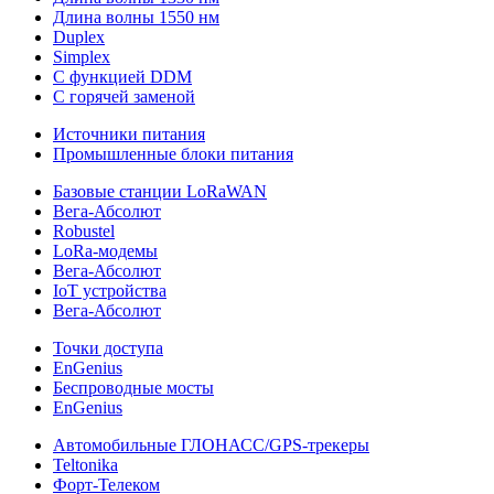
Длина волны 1550 нм
Duplex
Simplex
С функцией DDM
С горячей заменой
Источники питания
Промышленные блоки питания
Базовые станции LoRaWAN
Вега-Абсолют
Robustel
LoRa-модемы
Вега-Абсолют
IoT устройства
Вега-Абсолют
Точки доступа
EnGenius
Беспроводные мосты
EnGenius
Автомобильные ГЛОНАСС/GPS-трекеры
Teltonika
Форт-Телеком