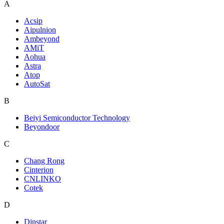
A
Acsip
Aipulnion
Ambeyond
AMiT
Aohua
Astra
Atop
AutoSat
B
Beiyi Semiconductor Technology
Beyondoor
C
Chang Rong
Cinterion
CNLINKO
Cotek
D
Dinstar