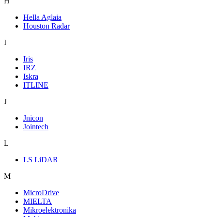
H
Hella Aglaia
Houston Radar
I
Iris
IRZ
Iskra
ITLINE
J
Jnicon
Jointech
L
LS LiDAR
M
MicroDrive
MIELTA
Mikroelektronika