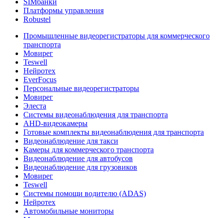
SIMбанки
Платформы управления
Robustel
Промышленные видеорегистраторы для коммерческого
транспорта
Мовирег
Teswell
Нейротех
EverFocus
Персональные видеорегистраторы
Мовирег
Элеста
Системы видеонаблюдения для транспорта
AHD-видеокамеры
Готовые комплекты видеонаблюдения для транспорта
Видеонаблюдение для такси
Камеры для коммерческого транспорта
Видеонаблюдение для автобусов
Видеонаблюдение для грузовиков
Мовирег
Teswell
Системы помощи водителю (ADAS)
Нейротех
Автомобильные мониторы