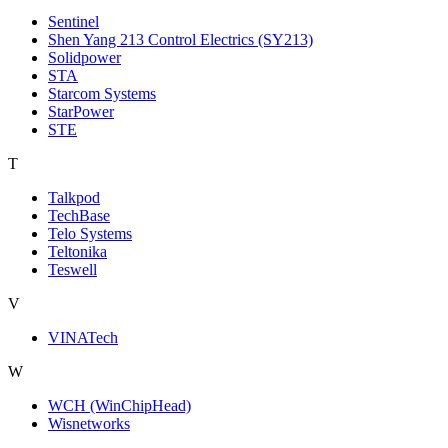
Sentinel
Shen Yang 213 Control Electrics (SY213)
Solidpower
STA
Starcom Systems
StarPower
STE
T
Talkpod
TechBase
Telo Systems
Teltonika
Teswell
V
VINATech
W
WCH (WinChipHead)
Wisnetworks