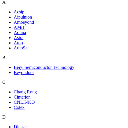
A
Acsip
Aipulnion
Ambeyond
AMiT
Aohua
Astra
Atop
AutoSat
B
Beiyi Semiconductor Technology
Beyondoor
C
Chang Rong
Cinterion
CNLINKO
Cotek
D
Dinstar