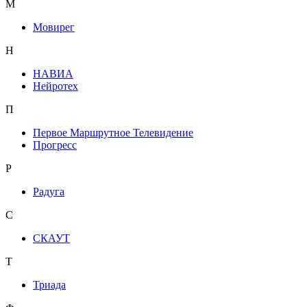
М
Мовирег
Н
НАВИА
Нейротех
П
Первое Маршрутное Телевидение
Прогресс
Р
Радуга
С
СКАУТ
Т
Триада