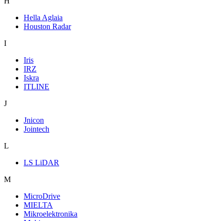
H
Hella Aglaia
Houston Radar
I
Iris
IRZ
Iskra
ITLINE
J
Jnicon
Jointech
L
LS LiDAR
M
MicroDrive
MIELTA
Mikroelektronika