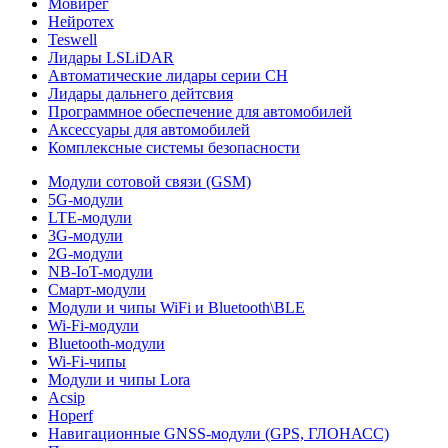
Мовирег
Нейротех
Teswell
Лидары LSLiDAR
Автоматические лидары серии CH
Лидары дальнего дейтсвия
Программное обеспечение для автомобилей
Аксессуары для автомобилей
Комплексные системы безопасности
Модули сотовой связи (GSM)
5G-модули
LTE-модули
3G-модули
2G-модули
NB-IoT-модули
Смарт-модули
Модули и чипы WiFi и Bluetooth\BLE
Wi-Fi-модули
Bluetooth-модули
Wi-Fi-чипы
Модули и чипы Lora
Acsip
Hoperf
Навигационные GNSS-модули (GPS, ГЛОНАСС)