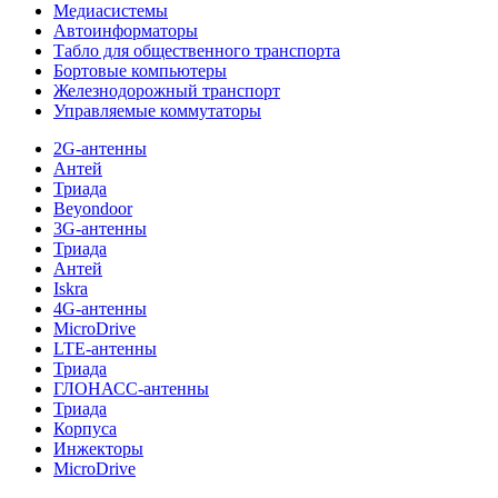
Медиасистемы
Автоинформаторы
Табло для общественного транспорта
Бортовые компьютеры
Железнодорожный транспорт
Управляемые коммутаторы
2G-антенны
Антей
Триада
Beyondoor
3G-антенны
Триада
Антей
Iskra
4G-антенны
MicroDrive
LTE-антенны
Триада
ГЛОНАСС-антенны
Триада
Корпуса
Инжекторы
MicroDrive