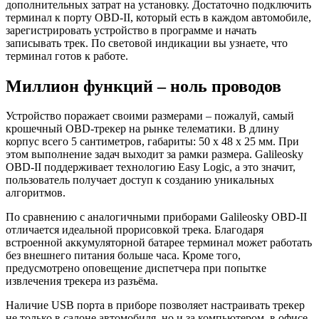
дополнительных затрат на установку. Достаточно подключить
терминал к порту OBD-II, который есть в каждом автомобиле,
зарегистрировать устройство в программе и начать
записывать трек. По световой индикации вы узнаете, что
терминал готов к работе.
Миллион функций – ноль проводов
Устройство поражает своими размерами – пожалуй, самый
крошечный OBD-трекер на рынке телематики. В длину
корпус всего 5 сантиметров, габариты: 50 х 48 х 25 мм. При
этом выполнение задач выходит за рамки размера. Galileosky
OBD-II поддерживает технологию Easy Logic, а это значит,
пользователь получает доступ к созданию уникальных
алгоритмов.
По сравнению с аналогичными приборами Galileosky OBD-II
отличается идеальной прорисовкой трека. Благодаря
встроенной аккумуляторной батарее терминал может работать
без внешнего питания больше часа. Кроме того,
предусмотрено оповещение диспетчера при попытке
извлечения трекера из разъёма.
Наличие USB порта в приборе позволяет настраивать трекер
не только в салоне автомобиля, но и за компьютером, в офисе.