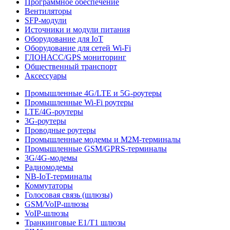
Программное обеспечение
Вентиляторы
SFP-модули
Источники и модули питания
Оборудование для IoT
Оборудование для сетей Wi-Fi
ГЛОНАСС/GPS мониторинг
Общественный транспорт
Аксессуары
Промышленные 4G/LTE и 5G-роутеры
Промышленные Wi-Fi роутеры
LTE/4G-роутеры
3G-роутеры
Проводные роутеры
Промышленные модемы и M2M-терминалы
Промышленные GSM/GPRS-терминалы
3G/4G-модемы
Радиомодемы
NB-IoT-терминалы
Коммутаторы
Голосовая связь (шлюзы)
GSM/VoIP-шлюзы
VoIP-шлюзы
Транкинговые E1/T1 шлюзы