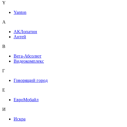
Y
Yanton
А
АКЛопатин
Антей
В
Вега-Абсолют
Видеокомплекс
Г
Говорящий город
Е
ЕвроМобайл
И
Искра