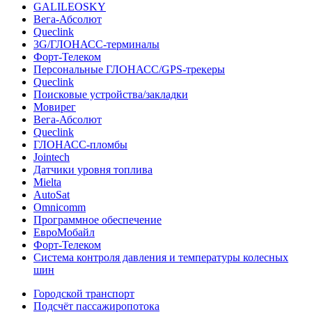
GALILEOSKY
Вега-Абсолют
Queclink
3G/ГЛОНАСС-терминалы
Форт-Телеком
Персональные ГЛОНАСС/GPS-трекеры
Queclink
Поисковые устройства/закладки
Мовирег
Вега-Абсолют
Queclink
ГЛОНАСС-пломбы
Jointech
Датчики уровня топлива
Mielta
AutoSat
Omnicomm
Программное обеспечение
ЕвроМобайл
Форт-Телеком
Система контроля давления и температуры колесных
шин
Городской транспорт
Подсчёт пассажиропотока