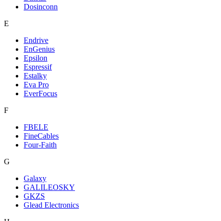
Dosinconn
E
Endrive
EnGenius
Epsilon
Espressif
Estalky
Eva Pro
EverFocus
F
FBELE
FineCables
Four-Faith
G
Galaxy
GALILEOSKY
GKZS
Glead Electronics