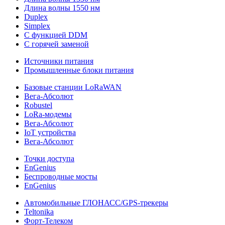
Длина волны 1550 нм
Duplex
Simplex
С функцией DDM
С горячей заменой
Источники питания
Промышленные блоки питания
Базовые станции LoRaWAN
Вега-Абсолют
Robustel
LoRa-модемы
Вега-Абсолют
IoT устройства
Вега-Абсолют
Точки доступа
EnGenius
Беспроводные мосты
EnGenius
Автомобильные ГЛОНАСС/GPS-трекеры
Teltonika
Форт-Телеком