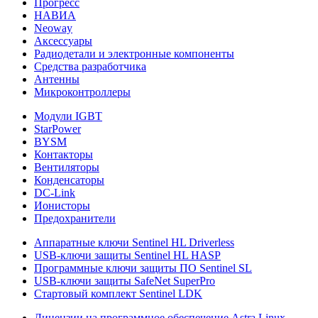
Прогресс
НАВИА
Neoway
Аксессуары
Радиодетали и электронные компоненты
Средства разработчика
Антенны
Микроконтроллеры
Модули IGBT
StarPower
BYSM
Контакторы
Вентиляторы
Конденсаторы
DC-Link
Ионисторы
Предохранители
Аппаратные ключи Sentinel HL Driverless
USB-ключи защиты Sentinel HL HASP
Программные ключи защиты ПО Sentinel SL
USB-ключи защиты SafeNet SuperPro
Стартовый комплект Sentinel LDK
Лицензии на программное обеспечение Astra Linux