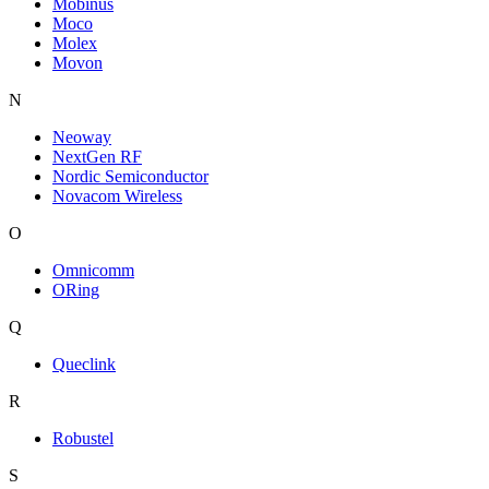
Mobinus
Moco
Molex
Movon
N
Neoway
NextGen RF
Nordic Semiconductor
Novacom Wireless
O
Omnicomm
ORing
Q
Queclink
R
Robustel
S