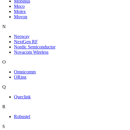
Mobinus
Moco
Molex
Movon
N
Neoway
NextGen RF
Nordic Semiconductor
Novacom Wireless
O
Omnicomm
ORing
Q
Queclink
R
Robustel
S