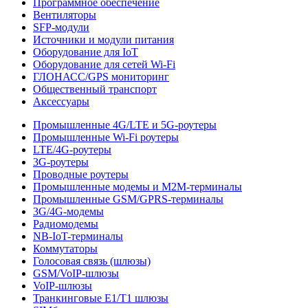
Программное обеспечение
Вентиляторы
SFP-модули
Источники и модули питания
Оборудование для IoT
Оборудование для сетей Wi-Fi
ГЛОНАСС/GPS мониторинг
Общественный транспорт
Аксессуары
Промышленные 4G/LTE и 5G-роутеры
Промышленные Wi-Fi роутеры
LTE/4G-роутеры
3G-роутеры
Проводные роутеры
Промышленные модемы и M2M-терминалы
Промышленные GSM/GPRS-терминалы
3G/4G-модемы
Радиомодемы
NB-IoT-терминалы
Коммутаторы
Голосовая связь (шлюзы)
GSM/VoIP-шлюзы
VoIP-шлюзы
Транкинговые E1/T1 шлюзы