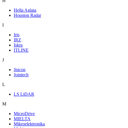
H
Hella Aglaia
Houston Radar
I
Iris
IRZ
Iskra
ITLINE
J
Jnicon
Jointech
L
LS LiDAR
M
MicroDrive
MIELTA
Mikroelektronika