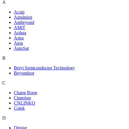
A
Acsip
Aipulnion
Ambeyond
AMiT
Aohua
Astra
Atop
AutoSat
B
Beiyi Semiconductor Technology
Beyondoor
C
Chang Rong
Cinterion
CNLINKO
Cotek
D
Dinstar