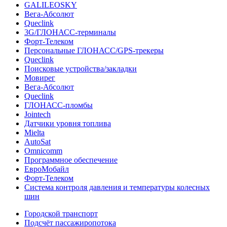
GALILEOSKY
Вега-Абсолют
Queclink
3G/ГЛОНАСС-терминалы
Форт-Телеком
Персональные ГЛОНАСС/GPS-трекеры
Queclink
Поисковые устройства/закладки
Мовирег
Вега-Абсолют
Queclink
ГЛОНАСС-пломбы
Jointech
Датчики уровня топлива
Mielta
AutoSat
Omnicomm
Программное обеспечение
ЕвроМобайл
Форт-Телеком
Система контроля давления и температуры колесных
шин
Городской транспорт
Подсчёт пассажиропотока