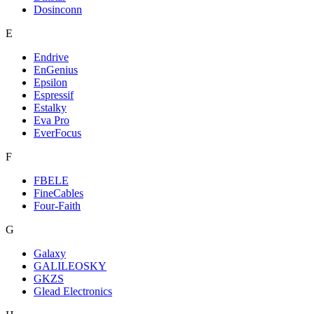
Dosinconn
E
Endrive
EnGenius
Epsilon
Espressif
Estalky
Eva Pro
EverFocus
F
FBELE
FineCables
Four-Faith
G
Galaxy
GALILEOSKY
GKZS
Glead Electronics