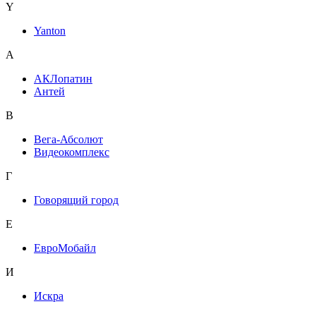
Y
Yanton
А
АКЛопатин
Антей
В
Вега-Абсолют
Видеокомплекс
Г
Говорящий город
Е
ЕвроМобайл
И
Искра