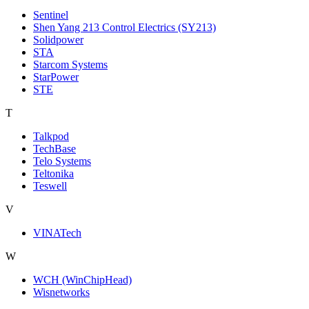
Sentinel
Shen Yang 213 Control Electrics (SY213)
Solidpower
STA
Starcom Systems
StarPower
STE
T
Talkpod
TechBase
Telo Systems
Teltonika
Teswell
V
VINATech
W
WCH (WinChipHead)
Wisnetworks