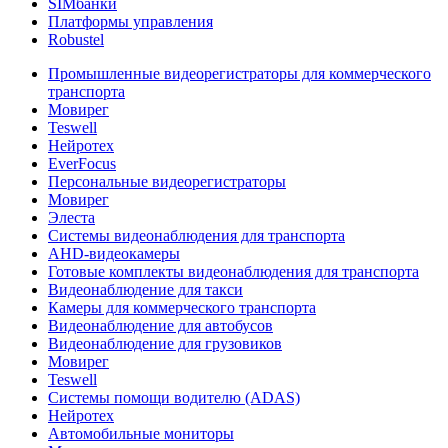
SIMбанки
Платформы управления
Robustel
Промышленные видеорегистраторы для коммерческого
транспорта
Мовирег
Teswell
Нейротех
EverFocus
Персональные видеорегистраторы
Мовирег
Элеста
Системы видеонаблюдения для транспорта
AHD-видеокамеры
Готовые комплекты видеонаблюдения для транспорта
Видеонаблюдение для такси
Камеры для коммерческого транспорта
Видеонаблюдение для автобусов
Видеонаблюдение для грузовиков
Мовирег
Teswell
Системы помощи водителю (ADAS)
Нейротех
Автомобильные мониторы