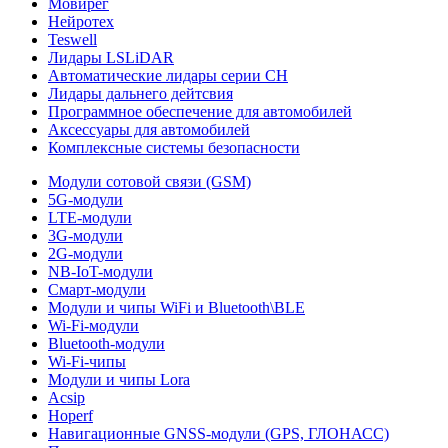
Мовирег
Нейротех
Teswell
Лидары LSLiDAR
Автоматические лидары серии CH
Лидары дальнего дейтсвия
Программное обеспечение для автомобилей
Аксессуары для автомобилей
Комплексные системы безопасности
Модули сотовой связи (GSM)
5G-модули
LTE-модули
3G-модули
2G-модули
NB-IoT-модули
Смарт-модули
Модули и чипы WiFi и Bluetooth\BLE
Wi-Fi-модули
Bluetooth-модули
Wi-Fi-чипы
Модули и чипы Lora
Acsip
Hoperf
Навигационные GNSS-модули (GPS, ГЛОНАСС)