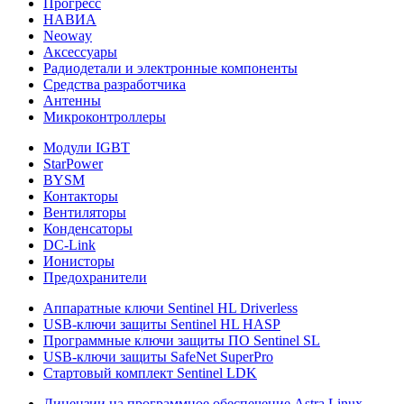
Прогресс
НАВИА
Neoway
Аксессуары
Радиодетали и электронные компоненты
Средства разработчика
Антенны
Микроконтроллеры
Модули IGBT
StarPower
BYSM
Контакторы
Вентиляторы
Конденсаторы
DC-Link
Ионисторы
Предохранители
Аппаратные ключи Sentinel HL Driverless
USB-ключи защиты Sentinel HL HASP
Программные ключи защиты ПО Sentinel SL
USB-ключи защиты SafeNet SuperPro
Стартовый комплект Sentinel LDK
Лицензии на программное обеспечение Astra Linux