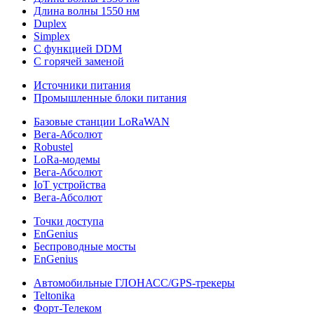
Длина волны 1550 нм
Duplex
Simplex
С функцией DDM
С горячей заменой
Источники питания
Промышленные блоки питания
Базовые станции LoRaWAN
Вега-Абсолют
Robustel
LoRa-модемы
Вега-Абсолют
IoT устройства
Вега-Абсолют
Точки доступа
EnGenius
Беспроводные мосты
EnGenius
Автомобильные ГЛОНАСС/GPS-трекеры
Teltonika
Форт-Телеком