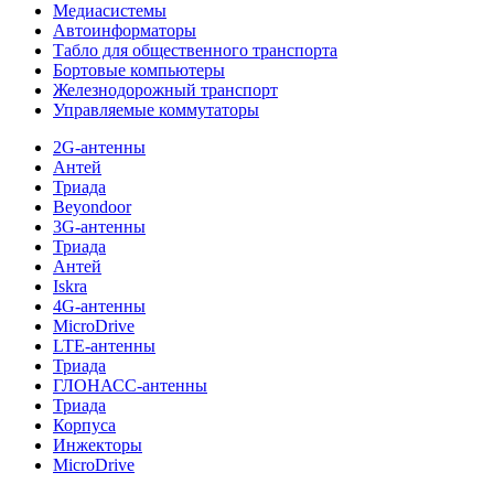
Медиасистемы
Автоинформаторы
Табло для общественного транспорта
Бортовые компьютеры
Железнодорожный транспорт
Управляемые коммутаторы
2G-антенны
Антей
Триада
Beyondoor
3G-антенны
Триада
Антей
Iskra
4G-антенны
MicroDrive
LTE-антенны
Триада
ГЛОНАСС-антенны
Триада
Корпуса
Инжекторы
MicroDrive