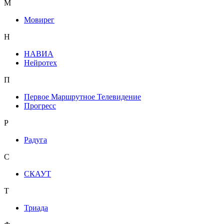
М
Мовирег
Н
НАВИА
Нейротех
П
Первое Маршрутное Телевидение
Прогресс
Р
Радуга
С
СКАУТ
Т
Триада