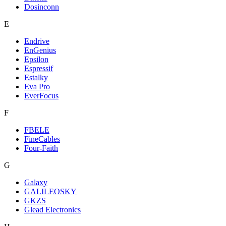
Dosinconn
E
Endrive
EnGenius
Epsilon
Espressif
Estalky
Eva Pro
EverFocus
F
FBELE
FineCables
Four-Faith
G
Galaxy
GALILEOSKY
GKZS
Glead Electronics