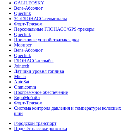
GALILEOSKY
Вега-Абсолют
Queclink
3G/ГЛОНАСС-терминалы
Форт-Телеком
Персональные ГЛОНАСС/GPS-трекеры
Queclink
Поисковые устройства/закладки
Мовирег
Вега-Абсолют
Queclink
ГЛОНАСС-пломбы
Jointech
Датчики уровня топлива
Mielta
AutoSat
Omnicomm
Программное обеспечение
ЕвроМобайл
Форт-Телеком
Система контроля давления и температуры колесных
шин
Городской транспорт
Подсчёт пассажиропотока