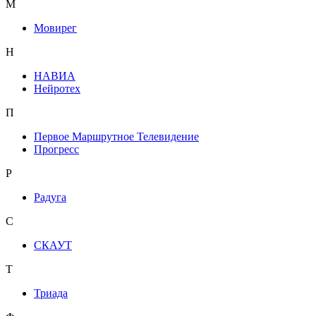
М
Мовирег
Н
НАВИА
Нейротех
П
Первое Маршрутное Телевидение
Прогресс
Р
Радуга
С
СКАУТ
Т
Триада