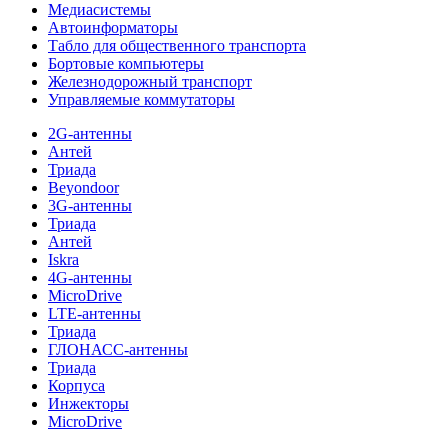
Медиасистемы
Автоинформаторы
Табло для общественного транспорта
Бортовые компьютеры
Железнодорожный транспорт
Управляемые коммутаторы
2G-антенны
Антей
Триада
Beyondoor
3G-антенны
Триада
Антей
Iskra
4G-антенны
MicroDrive
LTE-антенны
Триада
ГЛОНАСС-антенны
Триада
Корпуса
Инжекторы
MicroDrive