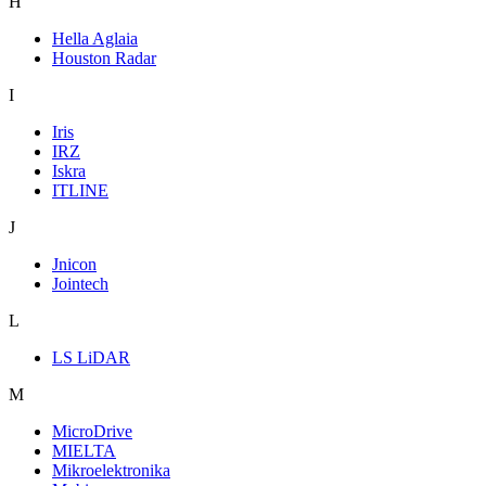
H
Hella Aglaia
Houston Radar
I
Iris
IRZ
Iskra
ITLINE
J
Jnicon
Jointech
L
LS LiDAR
M
MicroDrive
MIELTA
Mikroelektronika