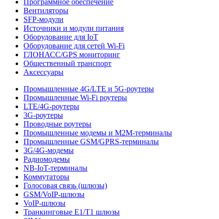
Программное обеспечение
Вентиляторы
SFP-модули
Источники и модули питания
Оборудование для IoT
Оборудование для сетей Wi-Fi
ГЛОНАСС/GPS мониторинг
Общественный транспорт
Аксессуары
Промышленные 4G/LTE и 5G-роутеры
Промышленные Wi-Fi роутеры
LTE/4G-роутеры
3G-роутеры
Проводные роутеры
Промышленные модемы и M2M-терминалы
Промышленные GSM/GPRS-терминалы
3G/4G-модемы
Радиомодемы
NB-IoT-терминалы
Коммутаторы
Голосовая связь (шлюзы)
GSM/VoIP-шлюзы
VoIP-шлюзы
Транкинговые E1/T1 шлюзы