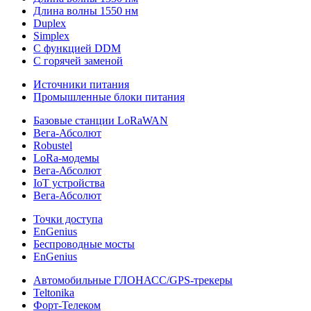
Длина волны 1550 нм
Duplex
Simplex
С функцией DDM
С горячей заменой
Источники питания
Промышленные блоки питания
Базовые станции LoRaWAN
Вега-Абсолют
Robustel
LoRa-модемы
Вега-Абсолют
IoT устройства
Вега-Абсолют
Точки доступа
EnGenius
Беспроводные мосты
EnGenius
Автомобильные ГЛОНАСС/GPS-трекеры
Teltonika
Форт-Телеком