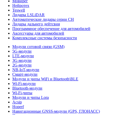
Мовирег
Нейротех
Teswell
Лидары LSLiDAR
Автоматические лидары серии CH
Лидары дальнего дейтсвия
Программное обеспечение для автомобилей
Аксессуары для автомобилей
Комплексные системы безопасности
Модули сотовой связи (GSM)
5G-модули
LTE-модули
3G-модули
2G-модули
NB-IoT-модули
Смарт-модули
Модули и чипы WiFi и Bluetooth\BLE
Wi-Fi-модули
Bluetooth-модули
Wi-Fi-чипы
Модули и чипы Lora
Acsip
Hoperf
Навигационные GNSS-модули (GPS, ГЛОНАСС)