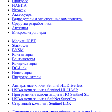
Прогресс
НАВИА
Neoway
Аксессуары
Радиодетали и электронные компоненты
Средства разработчика
Антенны
Микроконтроллеры
Модули IGBT
StarPower
BYSM
Контакторы
Вентиляторы
Конденсаторы
DC-Link
Ионисторы
Предохранители
Аппаратные ключи Sentinel HL Driverless
USB-ключи защиты Sentinel HL HASP
Программные ключи защиты ПО Sentinel SL
USB-ключи защиты SafeNet SuperPro
Стартовый комплект Sentinel LDK
Лицензии на программное обеспечение Astra Linux