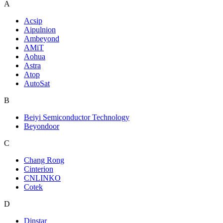
A
Acsip
Aipulnion
Ambeyond
AMiT
Aohua
Astra
Atop
AutoSat
B
Beiyi Semiconductor Technology
Beyondoor
C
Chang Rong
Cinterion
CNLINKO
Cotek
D
Dinstar