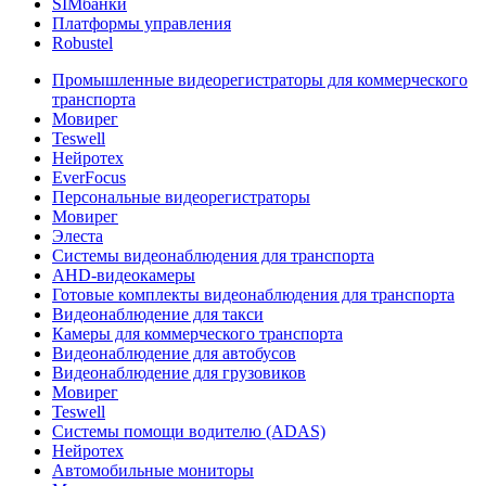
SIMбанки
Платформы управления
Robustel
Промышленные видеорегистраторы для коммерческого
транспорта
Мовирег
Teswell
Нейротех
EverFocus
Персональные видеорегистраторы
Мовирег
Элеста
Системы видеонаблюдения для транспорта
AHD-видеокамеры
Готовые комплекты видеонаблюдения для транспорта
Видеонаблюдение для такси
Камеры для коммерческого транспорта
Видеонаблюдение для автобусов
Видеонаблюдение для грузовиков
Мовирег
Teswell
Системы помощи водителю (ADAS)
Нейротех
Автомобильные мониторы