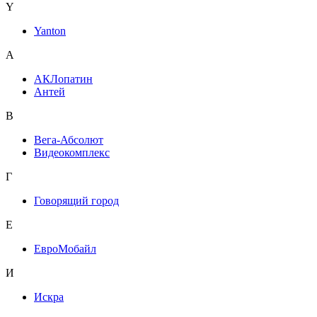
Y
Yanton
А
АКЛопатин
Антей
В
Вега-Абсолют
Видеокомплекс
Г
Говорящий город
Е
ЕвроМобайл
И
Искра