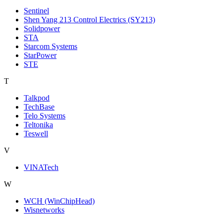
Sentinel
Shen Yang 213 Control Electrics (SY213)
Solidpower
STA
Starcom Systems
StarPower
STE
T
Talkpod
TechBase
Telo Systems
Teltonika
Teswell
V
VINATech
W
WCH (WinChipHead)
Wisnetworks