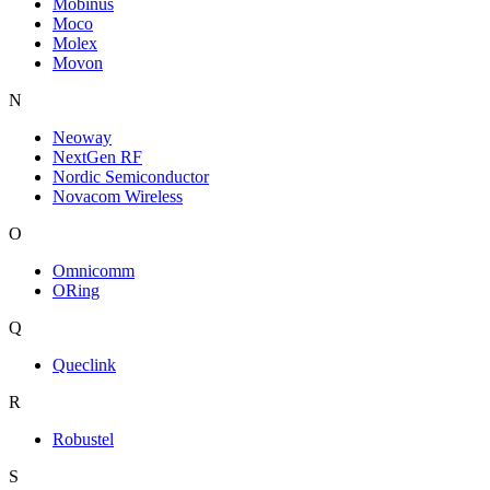
Mobinus
Moco
Molex
Movon
N
Neoway
NextGen RF
Nordic Semiconductor
Novacom Wireless
O
Omnicomm
ORing
Q
Queclink
R
Robustel
S