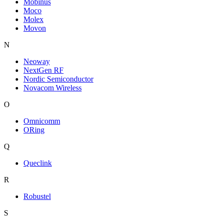
Mobinus
Moco
Molex
Movon
N
Neoway
NextGen RF
Nordic Semiconductor
Novacom Wireless
O
Omnicomm
ORing
Q
Queclink
R
Robustel
S