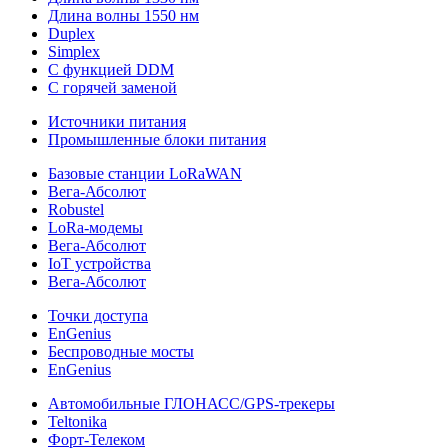
Длина волны 1550 нм
Duplex
Simplex
С функцией DDM
С горячей заменой
Источники питания
Промышленные блоки питания
Базовые станции LoRaWAN
Вега-Абсолют
Robustel
LoRa-модемы
Вега-Абсолют
IoT устройства
Вега-Абсолют
Точки доступа
EnGenius
Беспроводные мосты
EnGenius
Автомобильные ГЛОНАСС/GPS-трекеры
Teltonika
Форт-Телеком