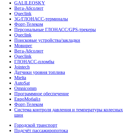
GALILEOSKY
Вега-Абсолют
Queclink
3G/ГЛОНАСС-терминалы
Форт-Телеком
Персональные ГЛОНАСС/GPS-трекеры
Queclink
Поисковые устройства/закладки
Мовирег
Вега-Абсолют
Queclink
ГЛОНАСС-пломбы
Jointech
Датчики уровня топлива
Mielta
AutoSat
Omnicomm
Программное обеспечение
ЕвроМобайл
Форт-Телеком
Система контроля давления и температуры колесных
шин
Городской транспорт
Подсчёт пассажиропотока