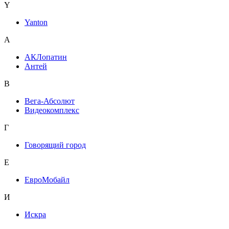
Y
Yanton
А
АКЛопатин
Антей
В
Вега-Абсолют
Видеокомплекс
Г
Говорящий город
Е
ЕвроМобайл
И
Искра