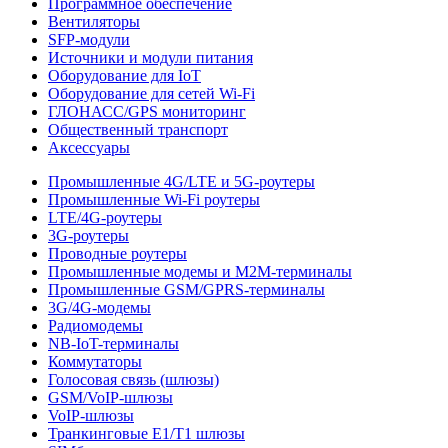
Программное обеспечение
Вентиляторы
SFP-модули
Источники и модули питания
Оборудование для IoT
Оборудование для сетей Wi-Fi
ГЛОНАСС/GPS мониторинг
Общественный транспорт
Аксессуары
Промышленные 4G/LTE и 5G-роутеры
Промышленные Wi-Fi роутеры
LTE/4G-роутеры
3G-роутеры
Проводные роутеры
Промышленные модемы и M2M-терминалы
Промышленные GSM/GPRS-терминалы
3G/4G-модемы
Радиомодемы
NB-IoT-терминалы
Коммутаторы
Голосовая связь (шлюзы)
GSM/VoIP-шлюзы
VoIP-шлюзы
Транкинговые E1/T1 шлюзы