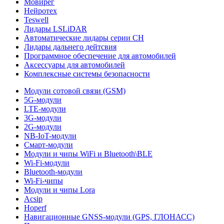
Мовирег
Нейротех
Teswell
Лидары LSLiDAR
Автоматические лидары серии CH
Лидары дальнего дейтсвия
Программное обеспечение для автомобилей
Аксессуары для автомобилей
Комплексные системы безопасности
Модули сотовой связи (GSM)
5G-модули
LTE-модули
3G-модули
2G-модули
NB-IoT-модули
Смарт-модули
Модули и чипы WiFi и Bluetooth\BLE
Wi-Fi-модули
Bluetooth-модули
Wi-Fi-чипы
Модули и чипы Lora
Acsip
Hoperf
Навигационные GNSS-модули (GPS, ГЛОНАСС)