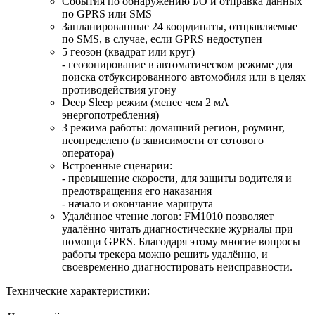
События по обнаружению I/O и отправка данных
по GPRS или SMS
Запланированные 24 координаты, отправляемые
по SMS, в случае, если GPRS недоступен
5 геозон (квадрат или круг)
- геозонирование в автоматическом режиме для
поиска отбуксированного автомобиля или в целях
противодействия угону
Deep Sleep режим (менее чем 2 мА
энергопотребления)
3 режима работы: домашний регион, роуминг,
неопределено (в зависимости от сотового
оператора)
Встроенные сценарии:
- превышение скорости, для защиты водителя и
предотвращения его наказания
- начало и окончание маршрута
Удалённое чтение логов: FM1010 позволяет
удалённо читать диагностические журналы при
помощи GPRS. Благодаря этому многие вопросы
работы трекера можно решить удалённо, и
своевременно диагностировать неисправности.
Технические характеристики: