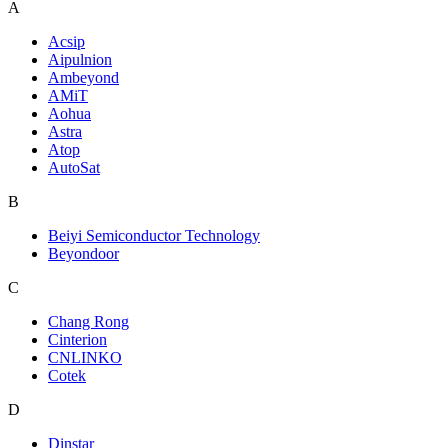
A
Acsip
Aipulnion
Ambeyond
AMiT
Aohua
Astra
Atop
AutoSat
B
Beiyi Semiconductor Technology
Beyondoor
C
Chang Rong
Cinterion
CNLINKO
Cotek
D
Dinstar