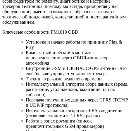
сервис-центром по ремонту, диагностике и настройке
трекеров Телтоника
, поэтому вы всегда, приобретая у нас
оборудование, имеете возможность обратиться к нам за
технической поддержкой, консультацией и постгарантийным
обслуживанием.
Ключевые особенности FM1010 OBD:
Установка и начало работы по принципу
Plug &
Play
Компактный и лёгкий в монтаже -
непосредственно
через OBDII
-коннектор
автомобиля
Внутренние GSM и ГЛОНАСС/GPS-антенны, что
ещё больше упрощает установку трекера
Трекинг в режиме реального времени
Интеллектуальный алгоритм сбора данных (время,
расстояние, угол наклона, зажигание или по
событию)
Передача полученных данных через GPRS (TCP/IP
и UDP/IP протоколы)
Интеллектуальный алгоритм GPRS-соединения
(позволяет экономить GPRS-трафик)
Работа в зонах роуминга (список
предпочтительных GSM-провайдеров)