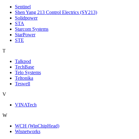
Sentinel
Shen Yang 213 Control Electrics (SY213)
Solidpower
STA
Starcom Systems
StarPower
STE
T
Talkpod
TechBase
Telo Systems
Teltonika
Teswell
V
VINATech
W
WCH (WinChipHead)
Wisnetworks