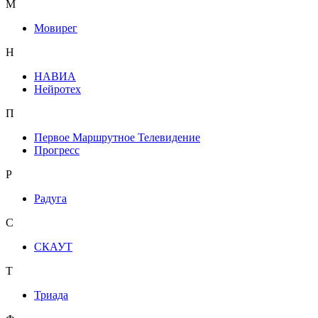
М
Мовирег
Н
НАВИА
Нейротех
П
Первое Маршрутное Телевидение
Прогресс
Р
Радуга
С
СКАУТ
Т
Триада