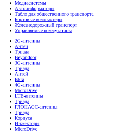
Медиасистемы
Автоинформаторы
Табло для общественного транспорта
Бортовые компьютеры
Железнодорожный транспорт
Управляемые коммутаторы
2G-антенны
Антей
Триада
Beyondoor
3G-антенны
Триада
Антей
Iskra
4G-антенны
MicroDrive
LTE-антенны
Триада
ГЛОНАСС-антенны
Триада
Корпуса
Инжекторы
MicroDrive