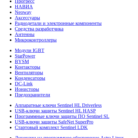
Прогресс
НАВИА
Neoway
Аксессуары
Радиодетали и электронные компоненты
Средства разработчика
Антенны
Микроконтроллеры
Модули IGBT
StarPower
BYSM
Контакторы
Вентиляторы
Конденсаторы
DC-Link
Ионисторы
Предохранители
Аппаратные ключи Sentinel HL Driverless
USB-ключи защиты Sentinel HL HASP
Программные ключи защиты ПО Sentinel SL
USB-ключи защиты SafeNet SuperPro
Стартовый комплект Sentinel LDK
Лицензии на программное обеспечение Astra Linux