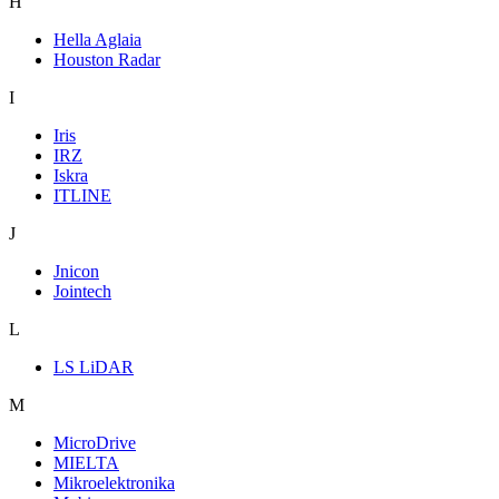
H
Hella Aglaia
Houston Radar
I
Iris
IRZ
Iskra
ITLINE
J
Jnicon
Jointech
L
LS LiDAR
M
MicroDrive
MIELTA
Mikroelektronika