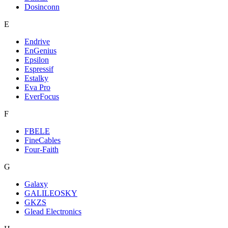
Dosinconn
E
Endrive
EnGenius
Epsilon
Espressif
Estalky
Eva Pro
EverFocus
F
FBELE
FineCables
Four-Faith
G
Galaxy
GALILEOSKY
GKZS
Glead Electronics