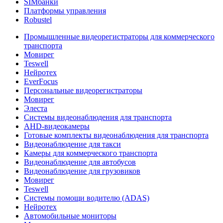
SIMбанки
Платформы управления
Robustel
Промышленные видеорегистраторы для коммерческого
транспорта
Мовирег
Teswell
Нейротех
EverFocus
Персональные видеорегистраторы
Мовирег
Элеста
Системы видеонаблюдения для транспорта
AHD-видеокамеры
Готовые комплекты видеонаблюдения для транспорта
Видеонаблюдение для такси
Камеры для коммерческого транспорта
Видеонаблюдение для автобусов
Видеонаблюдение для грузовиков
Мовирег
Teswell
Системы помощи водителю (ADAS)
Нейротех
Автомобильные мониторы