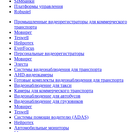
SIMбанки
Платформы управления
Robustel
Промышленные видеорегистраторы для коммерческого
транспорта
Мовирег
Teswell
Нейротех
EverFocus
Персональные видеорегистраторы
Мовирег
Элеста
Системы видеонаблюдения для транспорта
AHD-видеокамеры
Готовые комплекты видеонаблюдения для транспорта
Видеонаблюдение для такси
Камеры для коммерческого транспорта
Видеонаблюдение для автобусов
Видеонаблюдение для грузовиков
Мовирег
Teswell
Системы помощи водителю (ADAS)
Нейротех
Автомобильные мониторы