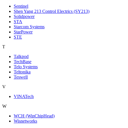
Sentinel
Shen Yang 213 Control Electrics (SY213)
Solidpower
STA
Starcom Systems
StarPower
STE
T
Talkpod
TechBase
Telo Systems
Teltonika
Teswell
V
VINATech
W
WCH (WinChipHead)
Wisnetworks