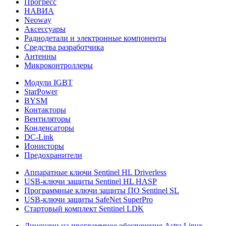
Прогресс
НАВИА
Neoway
Аксессуары
Радиодетали и электронные компоненты
Средства разработчика
Антенны
Микроконтроллеры
Модули IGBT
StarPower
BYSM
Контакторы
Вентиляторы
Конденсаторы
DC-Link
Ионисторы
Предохранители
Аппаратные ключи Sentinel HL Driverless
USB-ключи защиты Sentinel HL HASP
Программные ключи защиты ПО Sentinel SL
USB-ключи защиты SafeNet SuperPro
Стартовый комплект Sentinel LDK
Лицензии на программное обеспечение Astra Linux