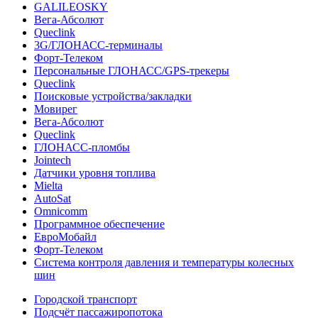
GALILEOSKY
Вега-Абсолют
Queclink
3G/ГЛОНАСС-терминалы
Форт-Телеком
Персональные ГЛОНАСС/GPS-трекеры
Queclink
Поисковые устройства/закладки
Мовирег
Вега-Абсолют
Queclink
ГЛОНАСС-пломбы
Jointech
Датчики уровня топлива
Mielta
AutoSat
Omnicomm
Программное обеспечение
ЕвроМобайл
Форт-Телеком
Система контроля давления и температуры колесных
шин
Городской транспорт
Подсчёт пассажиропотока