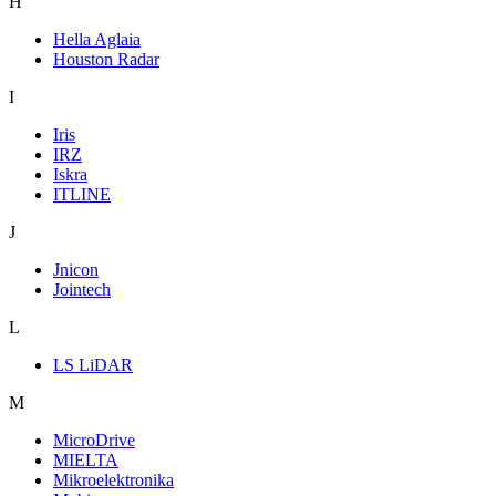
H
Hella Aglaia
Houston Radar
I
Iris
IRZ
Iskra
ITLINE
J
Jnicon
Jointech
L
LS LiDAR
M
MicroDrive
MIELTA
Mikroelektronika