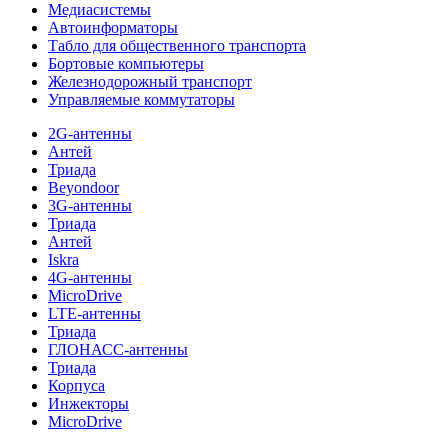
Медиасистемы
Автоинформаторы
Табло для общественного транспорта
Бортовые компьютеры
Железнодорожный транспорт
Управляемые коммутаторы
2G-антенны
Антей
Триада
Beyondoor
3G-антенны
Триада
Антей
Iskra
4G-антенны
MicroDrive
LTE-антенны
Триада
ГЛОНАСС-антенны
Триада
Корпуса
Инжекторы
MicroDrive