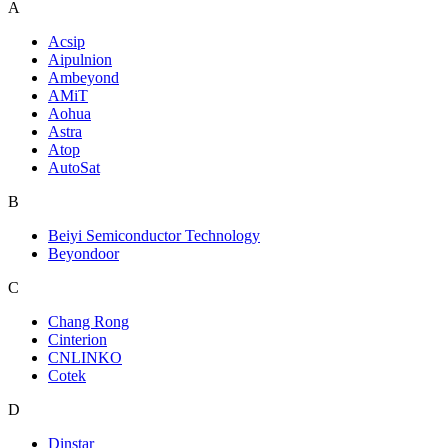
A
Acsip
Aipulnion
Ambeyond
AMiT
Aohua
Astra
Atop
AutoSat
B
Beiyi Semiconductor Technology
Beyondoor
C
Chang Rong
Cinterion
CNLINKO
Cotek
D
Dinstar