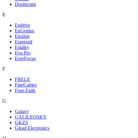
Dosinconn
E
Endrive
EnGenius
Epsilon
Espressif
Estalky
Eva Pro
EverFocus
F
FBELE
FineCables
Four-Faith
G
Galaxy
GALILEOSKY
GKZS
Glead Electronics