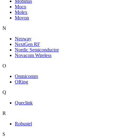
Mobinus
Moco
Molex
Movon
N
Neoway
NextGen RF
Nordic Semiconductor
Novacom Wireless
O
Omnicomm
ORing
Q
Queclink
R
Robustel
S