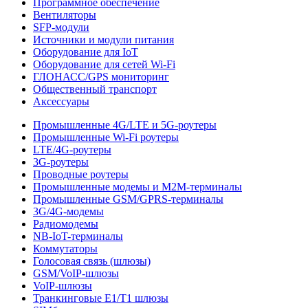
Программное обеспечение
Вентиляторы
SFP-модули
Источники и модули питания
Оборудование для IoT
Оборудование для сетей Wi-Fi
ГЛОНАСС/GPS мониторинг
Общественный транспорт
Аксессуары
Промышленные 4G/LTE и 5G-роутеры
Промышленные Wi-Fi роутеры
LTE/4G-роутеры
3G-роутеры
Проводные роутеры
Промышленные модемы и M2M-терминалы
Промышленные GSM/GPRS-терминалы
3G/4G-модемы
Радиомодемы
NB-IoT-терминалы
Коммутаторы
Голосовая связь (шлюзы)
GSM/VoIP-шлюзы
VoIP-шлюзы
Транкинговые E1/T1 шлюзы