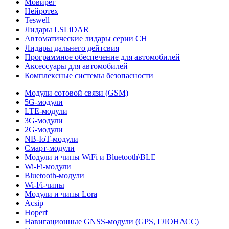
Мовирег
Нейротех
Teswell
Лидары LSLiDAR
Автоматические лидары серии CH
Лидары дальнего дейтсвия
Программное обеспечение для автомобилей
Аксессуары для автомобилей
Комплексные системы безопасности
Модули сотовой связи (GSM)
5G-модули
LTE-модули
3G-модули
2G-модули
NB-IoT-модули
Смарт-модули
Модули и чипы WiFi и Bluetooth\BLE
Wi-Fi-модули
Bluetooth-модули
Wi-Fi-чипы
Модули и чипы Lora
Acsip
Hoperf
Навигационные GNSS-модули (GPS, ГЛОНАСС)