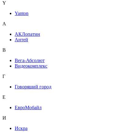
Y
Yanton
А
АКЛопатин
Антей
В
Вега-Абсолют
Видеокомплекс
Г
Говорящий город
Е
ЕвроМобайл
И
Искра