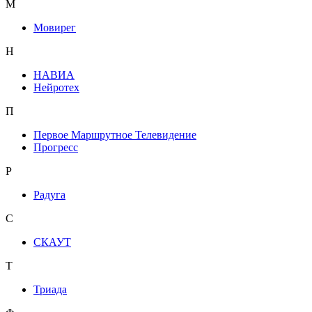
М
Мовирег
Н
НАВИА
Нейротех
П
Первое Маршрутное Телевидение
Прогресс
Р
Радуга
С
СКАУТ
Т
Триада