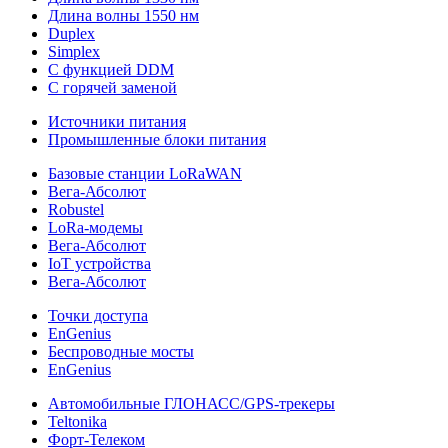
Длина волны 1550 нм
Duplex
Simplex
С функцией DDM
С горячей заменой
Источники питания
Промышленные блоки питания
Базовые станции LoRaWAN
Вега-Абсолют
Robustel
LoRa-модемы
Вега-Абсолют
IoT устройства
Вега-Абсолют
Точки доступа
EnGenius
Беспроводные мосты
EnGenius
Автомобильные ГЛОНАСС/GPS-трекеры
Teltonika
Форт-Телеком