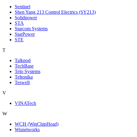
Sentinel
Shen Yang 213 Control Electrics (SY213)
Solidpower
STA
Starcom Systems
StarPower
STE
T
Talkpod
TechBase
Telo Systems
Teltonika
Teswell
V
VINATech
W
WCH (WinChipHead)
Wisnetworks