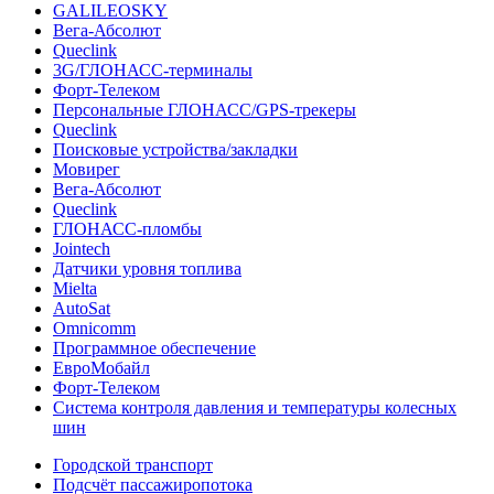
GALILEOSKY
Вега-Абсолют
Queclink
3G/ГЛОНАСС-терминалы
Форт-Телеком
Персональные ГЛОНАСС/GPS-трекеры
Queclink
Поисковые устройства/закладки
Мовирег
Вега-Абсолют
Queclink
ГЛОНАСС-пломбы
Jointech
Датчики уровня топлива
Mielta
AutoSat
Omnicomm
Программное обеспечение
ЕвроМобайл
Форт-Телеком
Система контроля давления и температуры колесных
шин
Городской транспорт
Подсчёт пассажиропотока