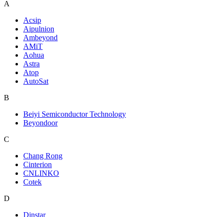
A
Acsip
Aipulnion
Ambeyond
AMiT
Aohua
Astra
Atop
AutoSat
B
Beiyi Semiconductor Technology
Beyondoor
C
Chang Rong
Cinterion
CNLINKO
Cotek
D
Dinstar