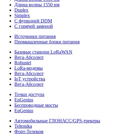
Длина волны 1550 нм
Duplex
Simplex
С функцией DDM
С горячей заменой
Источники питания
Промышленные блоки питания
Базовые станции LoRaWAN
Вега-Абсолют
Robustel
LoRa-модемы
Вега-Абсолют
IoT устройства
Вега-Абсолют
Точки доступа
EnGenius
Беспроводные мосты
EnGenius
Автомобильные ГЛОНАСС/GPS-трекеры
Teltonika
Форт-Телеком