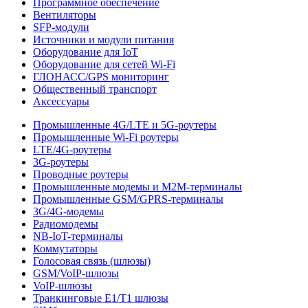
Программное обеспечение
Вентиляторы
SFP-модули
Источники и модули питания
Оборудование для IoT
Оборудование для сетей Wi-Fi
ГЛОНАСС/GPS мониторинг
Общественный транспорт
Аксессуары
Промышленные 4G/LTE и 5G-роутеры
Промышленные Wi-Fi роутеры
LTE/4G-роутеры
3G-роутеры
Проводные роутеры
Промышленные модемы и M2M-терминалы
Промышленные GSM/GPRS-терминалы
3G/4G-модемы
Радиомодемы
NB-IoT-терминалы
Коммутаторы
Голосовая связь (шлюзы)
GSM/VoIP-шлюзы
VoIP-шлюзы
Транкинговые E1/T1 шлюзы