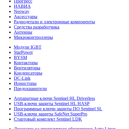
Прогресс
НАВИА
Neoway
Аксессуары
Радиодетали и электронные компоненты
Средства разработчика
Антенны
Микроконтроллеры
Модули IGBT
StarPower
BYSM
Контакторы
Вентиляторы
Конденсаторы
DC-Link
Ионисторы
Предохранители
Аппаратные ключи Sentinel HL Driverless
USB-ключи защиты Sentinel HL HASP
Программные ключи защиты ПО Sentinel SL
USB-ключи защиты SafeNet SuperPro
Стартовый комплект Sentinel LDK
Лицензии на программное обеспечение Astra Linux