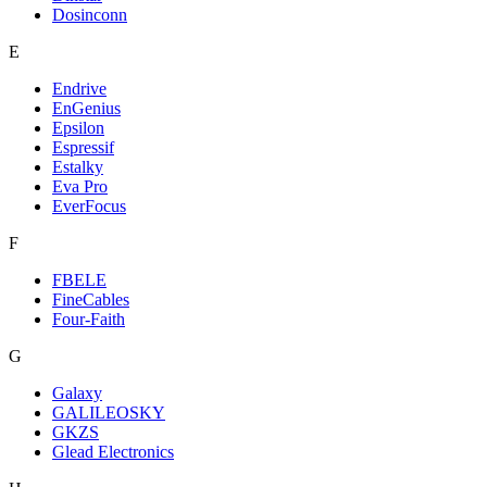
Dosinconn
E
Endrive
EnGenius
Epsilon
Espressif
Estalky
Eva Pro
EverFocus
F
FBELE
FineCables
Four-Faith
G
Galaxy
GALILEOSKY
GKZS
Glead Electronics