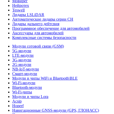
Мовирег
Нейротех
Teswell
Лидары LSLiDAR
Автоматические лидары серии CH
Лидары дальнего дейтсвия
Программное обеспечение для автомобилей
Аксессуары для автомобилей
Комплексные системы безопасности
Модули сотовой связи (GSM)
5G-модули
LTE-модули
3G-модули
2G-модули
NB-IoT-модули
Смарт-модули
Модули и чипы WiFi и Bluetooth\BLE
Wi-Fi-модули
Bluetooth-модули
Wi-Fi-чипы
Модули и чипы Lora
Acsip
Hoperf
Навигационные GNSS-модули (GPS, ГЛОНАСС)