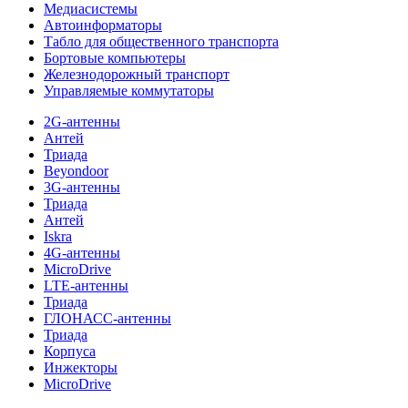
Медиасистемы
Автоинформаторы
Табло для общественного транспорта
Бортовые компьютеры
Железнодорожный транспорт
Управляемые коммутаторы
2G-антенны
Антей
Триада
Beyondoor
3G-антенны
Триада
Антей
Iskra
4G-антенны
MicroDrive
LTE-антенны
Триада
ГЛОНАСС-антенны
Триада
Корпуса
Инжекторы
MicroDrive