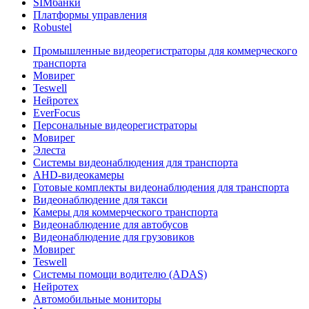
SIMбанки
Платформы управления
Robustel
Промышленные видеорегистраторы для коммерческого
транспорта
Мовирег
Teswell
Нейротех
EverFocus
Персональные видеорегистраторы
Мовирег
Элеста
Системы видеонаблюдения для транспорта
AHD-видеокамеры
Готовые комплекты видеонаблюдения для транспорта
Видеонаблюдение для такси
Камеры для коммерческого транспорта
Видеонаблюдение для автобусов
Видеонаблюдение для грузовиков
Мовирег
Teswell
Системы помощи водителю (ADAS)
Нейротех
Автомобильные мониторы