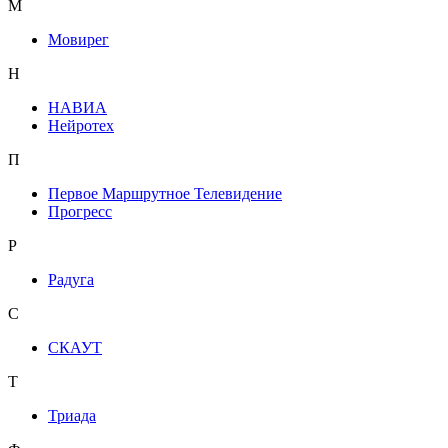
М
Мовирег
Н
НАВИА
Нейротех
П
Первое Маршрутное Телевидение
Прогресс
Р
Радуга
С
СКАУТ
Т
Триада