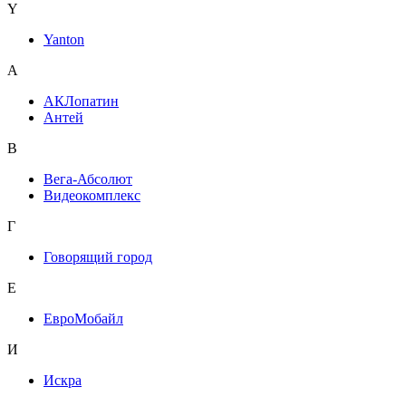
Y
Yanton
А
АКЛопатин
Антей
В
Вега-Абсолют
Видеокомплекс
Г
Говорящий город
Е
ЕвроМобайл
И
Искра