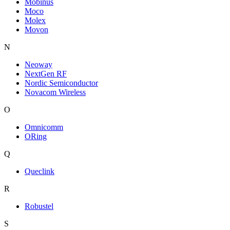
Mobinus
Moco
Molex
Movon
N
Neoway
NextGen RF
Nordic Semiconductor
Novacom Wireless
O
Omnicomm
ORing
Q
Queclink
R
Robustel
S