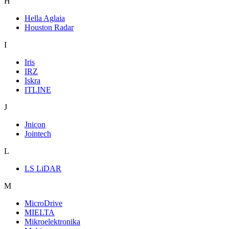
H
Hella Aglaia
Houston Radar
I
Iris
IRZ
Iskra
ITLINE
J
Jnicon
Jointech
L
LS LiDAR
M
MicroDrive
MIELTA
Mikroelektronika