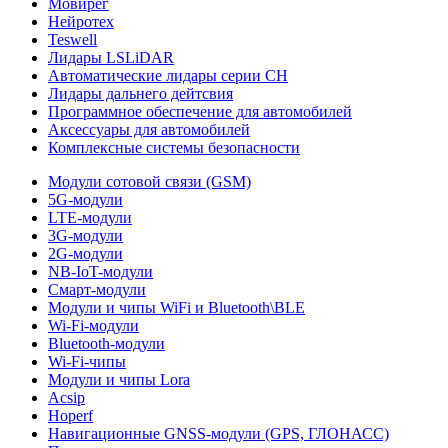
Мовирег
Нейротех
Teswell
Лидары LSLiDAR
Автоматические лидары серии CH
Лидары дальнего дейтсвия
Программное обеспечение для автомобилей
Аксессуары для автомобилей
Комплексные системы безопасности
Модули сотовой связи (GSM)
5G-модули
LTE-модули
3G-модули
2G-модули
NB-IoT-модули
Смарт-модули
Модули и чипы WiFi и Bluetooth\BLE
Wi-Fi-модули
Bluetooth-модули
Wi-Fi-чипы
Модули и чипы Lora
Acsip
Hoperf
Навигационные GNSS-модули (GPS, ГЛОНАСС)