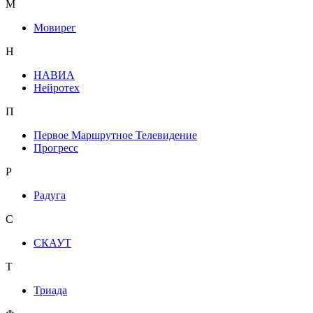
М
Мовирег
Н
НАВИА
Нейротех
П
Первое Маршрутное Телевидение
Прогресс
Р
Радуга
С
СКАУТ
Т
Триада