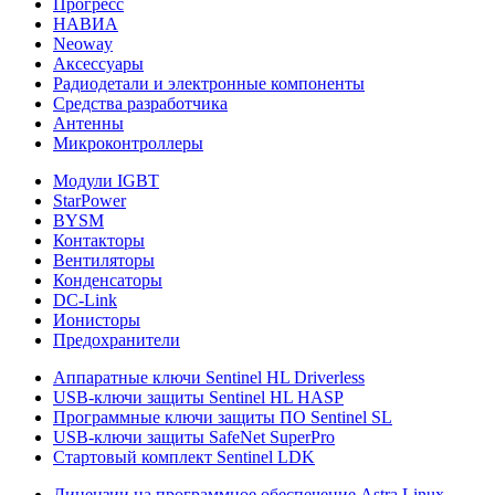
Прогресс
НАВИА
Neoway
Аксессуары
Радиодетали и электронные компоненты
Средства разработчика
Антенны
Микроконтроллеры
Модули IGBT
StarPower
BYSM
Контакторы
Вентиляторы
Конденсаторы
DC-Link
Ионисторы
Предохранители
Аппаратные ключи Sentinel HL Driverless
USB-ключи защиты Sentinel HL HASP
Программные ключи защиты ПО Sentinel SL
USB-ключи защиты SafeNet SuperPro
Стартовый комплект Sentinel LDK
Лицензии на программное обеспечение Astra Linux