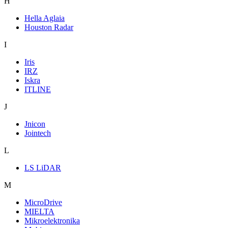
H
Hella Aglaia
Houston Radar
I
Iris
IRZ
Iskra
ITLINE
J
Jnicon
Jointech
L
LS LiDAR
M
MicroDrive
MIELTA
Mikroelektronika