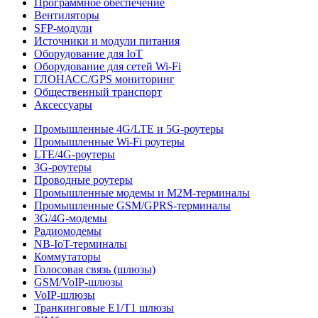
Программное обеспечение
Вентиляторы
SFP-модули
Источники и модули питания
Оборудование для IoT
Оборудование для сетей Wi-Fi
ГЛОНАСС/GPS мониторинг
Общественный транспорт
Аксессуары
Промышленные 4G/LTE и 5G-роутеры
Промышленные Wi-Fi роутеры
LTE/4G-роутеры
3G-роутеры
Проводные роутеры
Промышленные модемы и M2M-терминалы
Промышленные GSM/GPRS-терминалы
3G/4G-модемы
Радиомодемы
NB-IoT-терминалы
Коммутаторы
Голосовая связь (шлюзы)
GSM/VoIP-шлюзы
VoIP-шлюзы
Транкинговые E1/T1 шлюзы