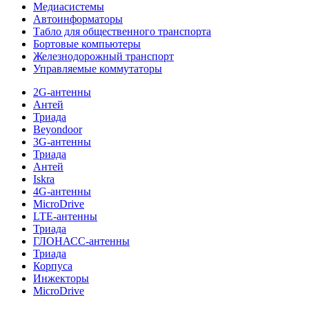
Медиасистемы
Автоинформаторы
Табло для общественного транспорта
Бортовые компьютеры
Железнодорожный транспорт
Управляемые коммутаторы
2G-антенны
Антей
Триада
Beyondoor
3G-антенны
Триада
Антей
Iskra
4G-антенны
MicroDrive
LTE-антенны
Триада
ГЛОНАСС-антенны
Триада
Корпуса
Инжекторы
MicroDrive