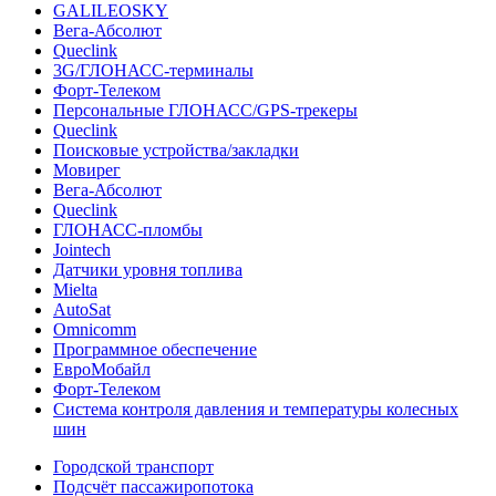
GALILEOSKY
Вега-Абсолют
Queclink
3G/ГЛОНАСС-терминалы
Форт-Телеком
Персональные ГЛОНАСС/GPS-трекеры
Queclink
Поисковые устройства/закладки
Мовирег
Вега-Абсолют
Queclink
ГЛОНАСС-пломбы
Jointech
Датчики уровня топлива
Mielta
AutoSat
Omnicomm
Программное обеспечение
ЕвроМобайл
Форт-Телеком
Система контроля давления и температуры колесных
шин
Городской транспорт
Подсчёт пассажиропотока