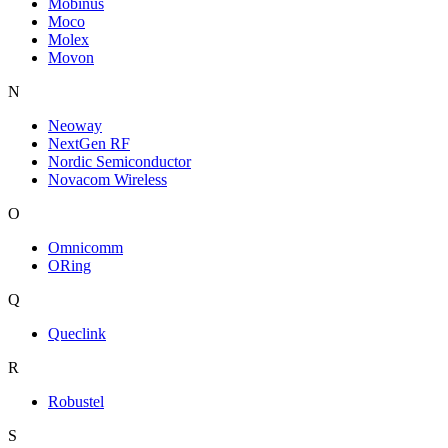
Mobinus
Moco
Molex
Movon
N
Neoway
NextGen RF
Nordic Semiconductor
Novacom Wireless
O
Omnicomm
ORing
Q
Queclink
R
Robustel
S