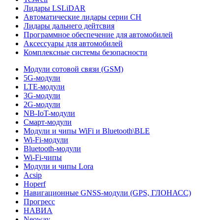
Лидары LSLiDAR
Автоматические лидары серии CH
Лидары дальнего дейтсвия
Программное обеспечение для автомобилей
Аксессуары для автомобилей
Комплексные системы безопасности
Модули сотовой связи (GSM)
5G-модули
LTE-модули
3G-модули
2G-модули
NB-IoT-модули
Смарт-модули
Модули и чипы WiFi и Bluetooth\BLE
Wi-Fi-модули
Bluetooth-модули
Wi-Fi-чипы
Модули и чипы Lora
Acsip
Hoperf
Навигационные GNSS-модули (GPS, ГЛОНАСС)
Прогресс
НАВИА
Neoway