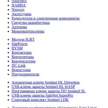
Прогресс
НАВИА
Neoway
Аксессуары
Радиодетали и электронные компоненты
Средства разработчика
Антенны
Микроконтроллеры
Модули IGBT
StarPower
BYSM
Контакторы
Вентиляторы
Конденсаторы
DC-Link
Ионисторы
Предохранители
Аппаратные ключи Sentinel HL Driverless
USB-ключи защиты Sentinel HL HASP
Программные ключи защиты ПО Sentinel SL
USB-ключи защиты SafeNet SuperPro
Стартовый комплект Sentinel LDK
Лицензии на программное обеспечение Astra Linux