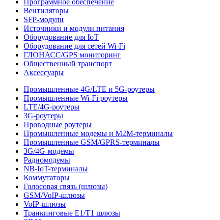
Программное обеспечение
Вентиляторы
SFP-модули
Источники и модули питания
Оборудование для IoT
Оборудование для сетей Wi-Fi
ГЛОНАСС/GPS мониторинг
Общественный транспорт
Аксессуары
Промышленные 4G/LTE и 5G-роутеры
Промышленные Wi-Fi роутеры
LTE/4G-роутеры
3G-роутеры
Проводные роутеры
Промышленные модемы и M2M-терминалы
Промышленные GSM/GPRS-терминалы
3G/4G-модемы
Радиомодемы
NB-IoT-терминалы
Коммутаторы
Голосовая связь (шлюзы)
GSM/VoIP-шлюзы
VoIP-шлюзы
Транкинговые E1/T1 шлюзы