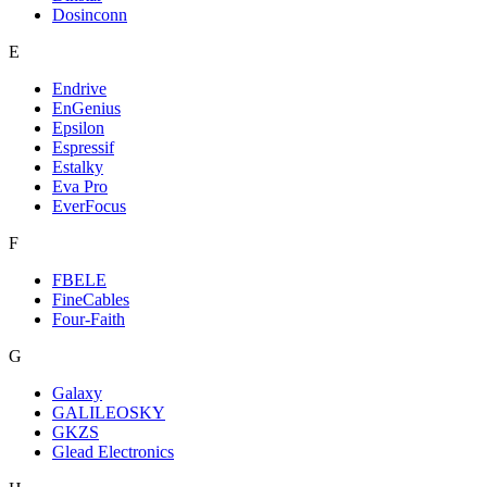
Dosinconn
E
Endrive
EnGenius
Epsilon
Espressif
Estalky
Eva Pro
EverFocus
F
FBELE
FineCables
Four-Faith
G
Galaxy
GALILEOSKY
GKZS
Glead Electronics