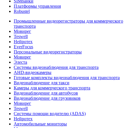
SIMбанки
Платформы управления
Robustel
Промышленные видеорегистраторы для коммерческого
транспорта
Мовирег
Teswell
Нейротех
EverFocus
Персональные видеорегистраторы
Мовирег
Элеста
Системы видеонаблюдения для транспорта
AHD-видеокамеры
Готовые комплекты видеонаблюдения для транспорта
Видеонаблюдение для такси
Камеры для коммерческого транспорта
Видеонаблюдение для автобусов
Видеонаблюдение для грузовиков
Мовирег
Teswell
Системы помощи водителю (ADAS)
Нейротех
Автомобильные мониторы