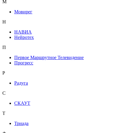
М
Мовирег
Н
НАВИА
Нейротех
П
Первое Маршрутное Телевидение
Прогресс
Р
Радуга
С
СКАУТ
Т
Триада