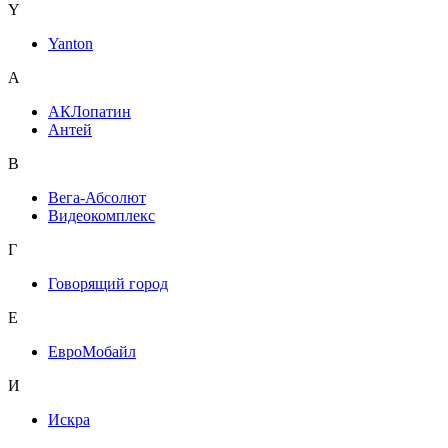
Y
Yanton
А
АКЛопатин
Антей
В
Вега-Абсолют
Видеокомплекс
Г
Говорящий город
Е
ЕвроМобайл
И
Искра