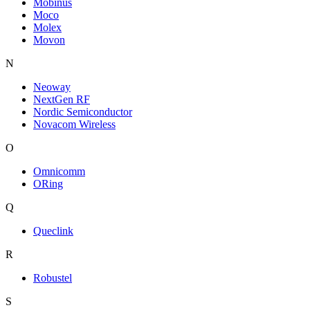
Mobinus
Moco
Molex
Movon
N
Neoway
NextGen RF
Nordic Semiconductor
Novacom Wireless
O
Omnicomm
ORing
Q
Queclink
R
Robustel
S