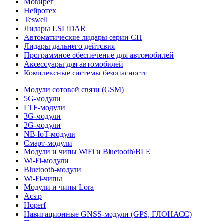
Мовирег
Нейротех
Teswell
Лидары LSLiDAR
Автоматические лидары серии CH
Лидары дальнего дейтсвия
Программное обеспечение для автомобилей
Аксессуары для автомобилей
Комплексные системы безопасности
Модули сотовой связи (GSM)
5G-модули
LTE-модули
3G-модули
2G-модули
NB-IoT-модули
Смарт-модули
Модули и чипы WiFi и Bluetooth\BLE
Wi-Fi-модули
Bluetooth-модули
Wi-Fi-чипы
Модули и чипы Lora
Acsip
Hoperf
Навигационные GNSS-модули (GPS, ГЛОНАСС)