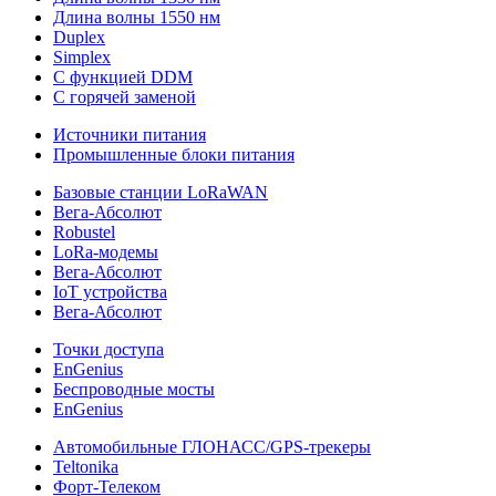
Длина волны 1550 нм
Duplex
Simplex
С функцией DDM
С горячей заменой
Источники питания
Промышленные блоки питания
Базовые станции LoRaWAN
Вега-Абсолют
Robustel
LoRa-модемы
Вега-Абсолют
IoT устройства
Вега-Абсолют
Точки доступа
EnGenius
Беспроводные мосты
EnGenius
Автомобильные ГЛОНАСС/GPS-трекеры
Teltonika
Форт-Телеком