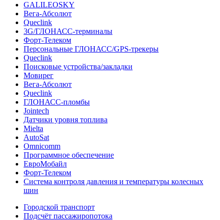
GALILEOSKY
Вега-Абсолют
Queclink
3G/ГЛОНАСС-терминалы
Форт-Телеком
Персональные ГЛОНАСС/GPS-трекеры
Queclink
Поисковые устройства/закладки
Мовирег
Вега-Абсолют
Queclink
ГЛОНАСС-пломбы
Jointech
Датчики уровня топлива
Mielta
AutoSat
Omnicomm
Программное обеспечение
ЕвроМобайл
Форт-Телеком
Система контроля давления и температуры колесных
шин
Городской транспорт
Подсчёт пассажиропотока