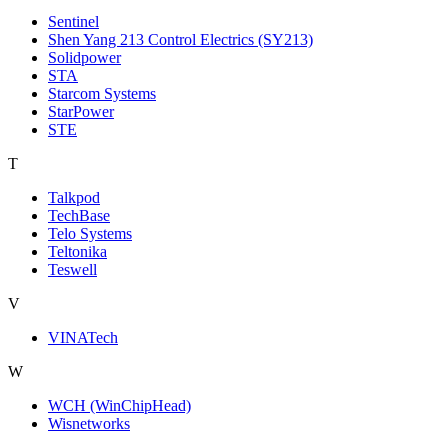
Sentinel
Shen Yang 213 Control Electrics (SY213)
Solidpower
STA
Starcom Systems
StarPower
STE
T
Talkpod
TechBase
Telo Systems
Teltonika
Teswell
V
VINATech
W
WCH (WinChipHead)
Wisnetworks