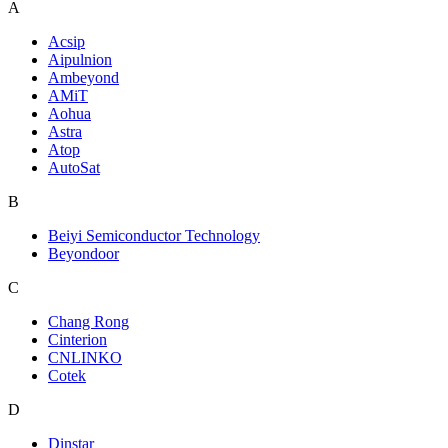
A
Acsip
Aipulnion
Ambeyond
AMiT
Aohua
Astra
Atop
AutoSat
B
Beiyi Semiconductor Technology
Beyondoor
C
Chang Rong
Cinterion
CNLINKO
Cotek
D
Dinstar