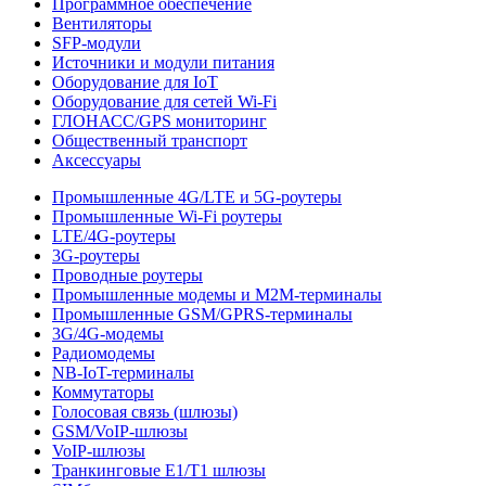
Программное обеспечение
Вентиляторы
SFP-модули
Источники и модули питания
Оборудование для IoT
Оборудование для сетей Wi-Fi
ГЛОНАСС/GPS мониторинг
Общественный транспорт
Аксессуары
Промышленные 4G/LTE и 5G-роутеры
Промышленные Wi-Fi роутеры
LTE/4G-роутеры
3G-роутеры
Проводные роутеры
Промышленные модемы и M2M-терминалы
Промышленные GSM/GPRS-терминалы
3G/4G-модемы
Радиомодемы
NB-IoT-терминалы
Коммутаторы
Голосовая связь (шлюзы)
GSM/VoIP-шлюзы
VoIP-шлюзы
Транкинговые E1/T1 шлюзы