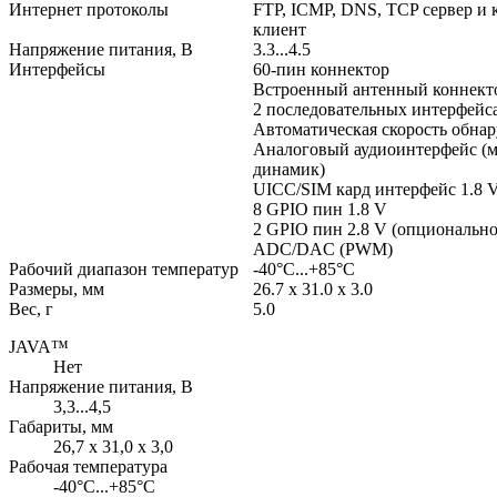
Интернет протоколы
FTP, ICMP, DNS, TCP сервер и 
клиент
Напряжение питания, В
3.3...4.5
Интерфейсы
60-пин коннектор
Встроенный антенный коннект
2 последовательных интерфейс
Автоматическая скорость обна
Аналоговый аудиоинтерфейс (
динамик)
UICC/SIM кард интерфейс 1.8 V
8 GPIO пин 1.8 V
2 GPIO пин 2.8 V (опционально
ADC/DAC (PWM)
Рабочий диапазон температур
-40°C...+85°C
Размеры, мм
26.7 x 31.0 x 3.0
Вес, г
5.0
JAVA™
Нет
Напряжение питания, В
3,3...4,5
Габариты, мм
26,7 x 31,0 x 3,0
Рабочая температура
-40°C...+85°C