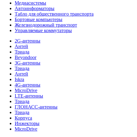
Медиасистемы
Автоинформаторы
Табло для общественного транспорта
Бортовые компьютеры
Железнодорожный транспорт
Управляемые коммутаторы
2G-антенны
Антей
Триада
Beyondoor
3G-антенны
Триада
Антей
Iskra
4G-антенны
MicroDrive
LTE-антенны
Триада
ГЛОНАСС-антенны
Триада
Корпуса
Инжекторы
MicroDrive