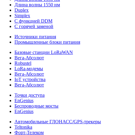
Длина волны 1550 нм
Duplex
Simplex
С функцией DDM
С горячей заменой
Источники питания
Промышленные блоки питания
Базовые станции LoRaWAN
Вега-Абсолют
Robustel
LoRa-модемы
Вега-Абсолют
IoT устройства
Вега-Абсолют
Точки доступа
EnGenius
Беспроводные мосты
EnGenius
Автомобильные ГЛОНАСС/GPS-трекеры
Teltonika
Форт-Телеком