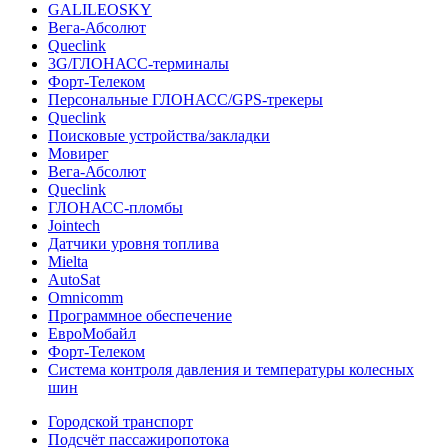
GALILEOSKY
Вега-Абсолют
Queclink
3G/ГЛОНАСС-терминалы
Форт-Телеком
Персональные ГЛОНАСС/GPS-трекеры
Queclink
Поисковые устройства/закладки
Мовирег
Вега-Абсолют
Queclink
ГЛОНАСС-пломбы
Jointech
Датчики уровня топлива
Mielta
AutoSat
Omnicomm
Программное обеспечение
ЕвроМобайл
Форт-Телеком
Система контроля давления и температуры колесных
шин
Городской транспорт
Подсчёт пассажиропотока