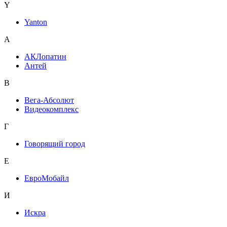
Y
Yanton
А
АКЛопатин
Антей
В
Вега-Абсолют
Видеокомплекс
Г
Говорящий город
Е
ЕвроМобайл
И
Искра