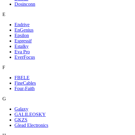
Dosinconn
E
Endrive
EnGenius
Epsilon
Espressif
Estalky
Eva Pro
EverFocus
F
FBELE
FineCables
Four-Faith
G
Galaxy
GALILEOSKY
GKZS
Glead Electronics