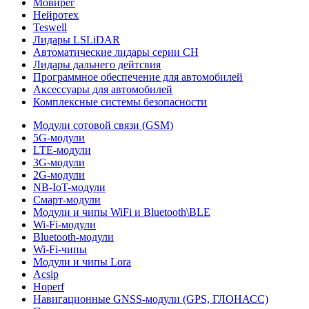
Мовирег
Нейротех
Teswell
Лидары LSLiDAR
Автоматические лидары серии CH
Лидары дальнего дейтсвия
Программное обеспечение для автомобилей
Аксессуары для автомобилей
Комплексные системы безопасности
Модули сотовой связи (GSM)
5G-модули
LTE-модули
3G-модули
2G-модули
NB-IoT-модули
Смарт-модули
Модули и чипы WiFi и Bluetooth\BLE
Wi-Fi-модули
Bluetooth-модули
Wi-Fi-чипы
Модули и чипы Lora
Acsip
Hoperf
Навигационные GNSS-модули (GPS, ГЛОНАСС)