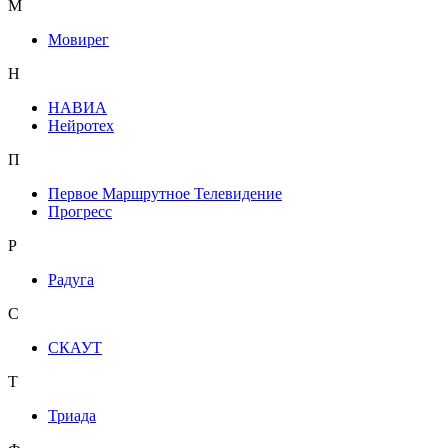
М
Мовирег
Н
НАВИА
Нейротех
П
Первое Маршрутное Телевидение
Прогресс
Р
Радуга
С
СКАУТ
Т
Триада