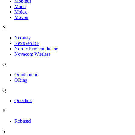
Mobinus
Moco
Molex
Movon
N
Neoway
NextGen RF
Nordic Semiconductor
Novacom Wireless
O
Omnicomm
ORing
Q
Queclink
R
Robustel
S