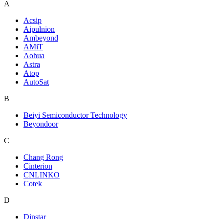
A
Acsip
Aipulnion
Ambeyond
AMiT
Aohua
Astra
Atop
AutoSat
B
Beiyi Semiconductor Technology
Beyondoor
C
Chang Rong
Cinterion
CNLINKO
Cotek
D
Dinstar