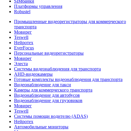
SIMбанки
Платформы управления
Robustel
Промышленные видеорегистраторы для коммерческого
транспорта
Мовирег
Teswell
Нейротех
EverFocus
Персональные видеорегистраторы
Мовирег
Элеста
Системы видеонаблюдения для транспорта
AHD-видеокамеры
Готовые комплекты видеонаблюдения для транспорта
Видеонаблюдение для такси
Камеры для коммерческого транспорта
Видеонаблюдение для автобусов
Видеонаблюдение для грузовиков
Мовирег
Teswell
Системы помощи водителю (ADAS)
Нейротех
Автомобильные мониторы