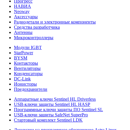
Прогресс
НАВИА
Neoway
Аксессуары
Радиодетали и электронные компоненты
Средства разработчика
Антенны
Микроконтроллеры
Модули IGBT
StarPower
BYSM
Контакторы
Вентиляторы
Конденсаторы
DC-Link
Ионисторы
Предохранители
Аппаратные ключи Sentinel HL Driverless
USB-ключи защиты Sentinel HL HASP
Программные ключи защиты ПО Sentinel SL
USB-ключи защиты SafeNet SuperPro
Стартовый комплект Sentinel LDK
Лицензии на программное обеспечение Astra Linux