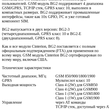
пользователей. GSM модуль BG2 поддерживает 4 диапазона
GSM/GPRS, TCP/IP стек, GPRS класс 10, выполнен в
компактных размерах. BG2 поддерживает промышленные
интерфейсы, такие как 10х GPIO, I²C и уже готовый
компонент SIM.
BG2 выпускается в двух версиях: BG2-3
(четырехдиапазонный, GPRS класс 10 и BG2-E
(двухдиапазонный, GPRS класс 8).
Как и все модули Cinterion, BG2 поставляется с полным
официальным подтверждением (FTA) для применения по
всему миру. GSM модуль Cinterion BG2 сертифицирован по
всему миру, включая США.
Технические характеристики
Частотный диапазон, МГц
GSM 850/900/1800/1900
GPRS
Мультислот класс 10
Выходная мощность
Class 4 (2W) для GSM850
Class 4 (2W) для GSM900
Class 1 (1W) для GSM1800
Class 1 (1W) для GSM1900
Управление
через AT команды
TCP/IP стек, доступный через 