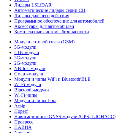
Лидары LSLiDAR
Автоматические лидары серии CH
Лидары дальнего дейтсвия
Программное обеспечение для автомобилей
Аксессуары для автомобилей
Комплексные системы безопасности
Модули сотовой связи (GSM)
5G-модули
LTE-модули
3G-модули
2G-модули
NB-IoT-модули
Смарт-модули
Модули и чипы WiFi и Bluetooth\BLE
Wi-Fi-модули
Bluetooth-модули
Wi-Fi-чипы
Модули и чипы Lora
Acsip
Hoperf
Навигационные GNSS-модули (GPS, ГЛОНАСС)
Прогресс
НАВИА
Neoway