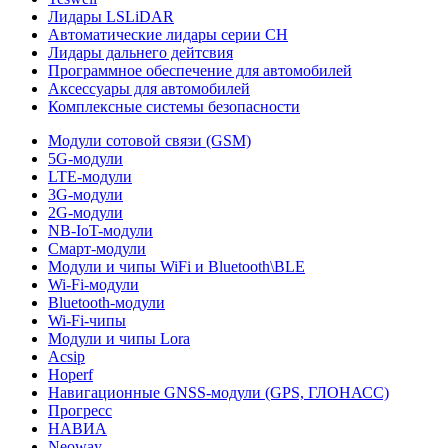
Лидары LSLiDAR
Автоматические лидары серии CH
Лидары дальнего дейтсвия
Программное обеспечение для автомобилей
Аксессуары для автомобилей
Комплексные системы безопасности
Модули сотовой связи (GSM)
5G-модули
LTE-модули
3G-модули
2G-модули
NB-IoT-модули
Смарт-модули
Модули и чипы WiFi и Bluetooth\BLE
Wi-Fi-модули
Bluetooth-модули
Wi-Fi-чипы
Модули и чипы Lora
Acsip
Hoperf
Навигационные GNSS-модули (GPS, ГЛОНАСС)
Прогресс
НАВИА
Neoway