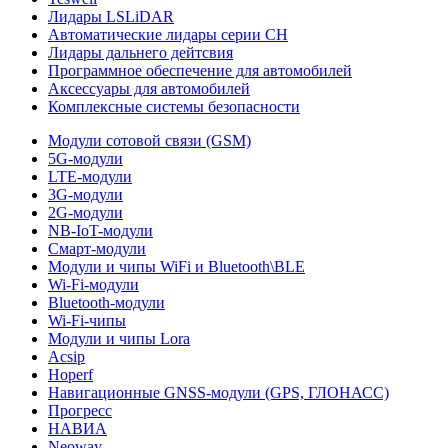
Лидары LSLiDAR
Автоматические лидары серии CH
Лидары дальнего дейтсвия
Программное обеспечение для автомобилей
Аксессуары для автомобилей
Комплексные системы безопасности
Модули сотовой связи (GSM)
5G-модули
LTE-модули
3G-модули
2G-модули
NB-IoT-модули
Смарт-модули
Модули и чипы WiFi и Bluetooth\BLE
Wi-Fi-модули
Bluetooth-модули
Wi-Fi-чипы
Модули и чипы Lora
Acsip
Hoperf
Навигационные GNSS-модули (GPS, ГЛОНАСС)
Прогресс
НАВИА
Neoway