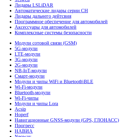
Лидары LSLiDAR
Автоматические лидары серии CH
Лидары дальнего дейтсвия
Программное обеспечение для автомобилей
Аксессуары для автомобилей
Комплексные системы безопасности
Модули сотовой связи (GSM)
5G-модули
LTE-модули
3G-модули
2G-модули
NB-IoT-модули
Смарт-модули
Модули и чипы WiFi и Bluetooth\BLE
Wi-Fi-модули
Bluetooth-модули
Wi-Fi-чипы
Модули и чипы Lora
Acsip
Hoperf
Навигационные GNSS-модули (GPS, ГЛОНАСС)
Прогресс
НАВИА
Neoway