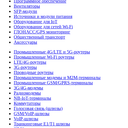
Программное обеспечение
Вентиляторы
SFP-модули
Источники и модули питания
Оборудование для IoT
Оборудование для сетей Wi-Fi
ГЛОНАСС/GPS мониторинг
Общественный транспорт
Аксессуары
Промышленные 4G/LTE и 5G-роутеры
Промышленные Wi-Fi роутеры
LTE/4G-роутеры
3G-роутеры
Проводные роутеры
Промышленные модемы и M2M-терминалы
Промышленные GSM/GPRS-терминалы
3G/4G-модемы
Радиомодемы
NB-IoT-терминалы
Коммутаторы
Голосовая связь (шлюзы)
GSM/VoIP-шлюзы
VoIP-шлюзы
Транкинговые E1/T1 шлюзы