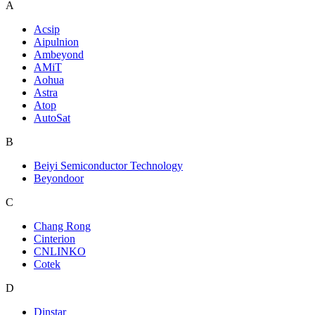
A
Acsip
Aipulnion
Ambeyond
AMiT
Aohua
Astra
Atop
AutoSat
B
Beiyi Semiconductor Technology
Beyondoor
C
Chang Rong
Cinterion
CNLINKO
Cotek
D
Dinstar