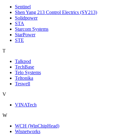
Sentinel
Shen Yang 213 Control Electrics (SY213)
Solidpower
STA
Starcom Systems
StarPower
STE
T
Talkpod
TechBase
Telo Systems
Teltonika
Teswell
V
VINATech
W
WCH (WinChipHead)
Wisnetworks