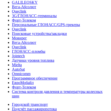
GALILEOSKY
Вега-Абсолют
Queclink
3G/ГЛОНАСС-терминалы
Форт-Телеком
Персональные ГЛОНАСС/GPS-трекеры
Queclink
Поисковые устройства/закладки
Мовирег
Вега-Абсолют
Queclink
ГЛОНАСС-пломбы
Jointech
Датчики уровня топлива
Mielta
AutoSat
Omnicomm
Программное обеспечение
ЕвроМобайл
Форт-Телеком
Система контроля давления и температуры колесных
шин
Городской транспорт
Подсчёт пассажиропотока