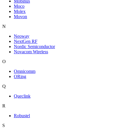
Mobinus
Moco
Molex
Movon
N
Neoway
NextGen RF
Nordic Semiconductor
Novacom Wireless
O
Omnicomm
ORing
Q
Queclink
R
Robustel
S