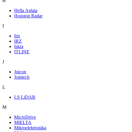
H
Hella Aglaia
Houston Radar
I
Iris
IRZ
Iskra
ITLINE
J
Jnicon
Jointech
L
LS LiDAR
M
MicroDrive
MIELTA
Mikroelektronika