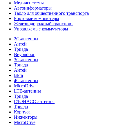
Медиасистемы
Автоинформаторы
Табло для общественного транспорта
Бортовые компьютеры
Железнодорожный транспорт
Управляемые коммутаторы
2G-антенны
Антей
Триада
Beyondoor
3G-антенны
Триада
Антей
Iskra
4G-антенны
MicroDrive
LTE-антенны
Триада
ГЛОНАСС-антенны
Триада
Корпуса
Инжекторы
MicroDrive