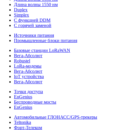
Длина волны 1550 нм
Duplex
Simplex
С функцией DDM
С горячей заменой
Источники питания
Промышленные блоки питания
Базовые станции LoRaWAN
Вега-Абсолют
Robustel
LoRa-модемы
Вега-Абсолют
IoT устройства
Вега-Абсолют
Точки доступа
EnGenius
Беспроводные мосты
EnGenius
Автомобильные ГЛОНАСС/GPS-трекеры
Teltonika
Форт-Телеком