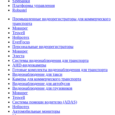
SIMбанки
Платформы управления
Robustel
Промышленные видеорегистраторы для коммерческого
транспорта
Мовирег
Teswell
Нейротех
EverFocus
Персональные видеорегистраторы
Мовирег
Элеста
Системы видеонаблюдения для транспорта
AHD-видеокамеры
Готовые комплекты видеонаблюдения для транспорта
Видеонаблюдение для такси
Камеры для коммерческого транспорта
Видеонаблюдение для автобусов
Видеонаблюдение для грузовиков
Мовирег
Teswell
Системы помощи водителю (ADAS)
Нейротех
Автомобильные мониторы