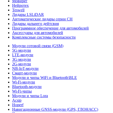
Мовирег
Нейротех
Teswell
Лидары LSLiDAR
Автоматические лидары серии CH
Лидары дальнего дейтсвия
Программное обеспечение для автомобилей
Аксессуары для автомобилей
Комплексные системы безопасности
Модули сотовой связи (GSM)
5G-модули
LTE-модули
3G-модули
2G-модули
NB-IoT-модули
Смарт-модули
Модули и чипы WiFi и Bluetooth\BLE
Wi-Fi-модули
Bluetooth-модули
Wi-Fi-чипы
Модули и чипы Lora
Acsip
Hoperf
Навигационные GNSS-модули (GPS, ГЛОНАСС)