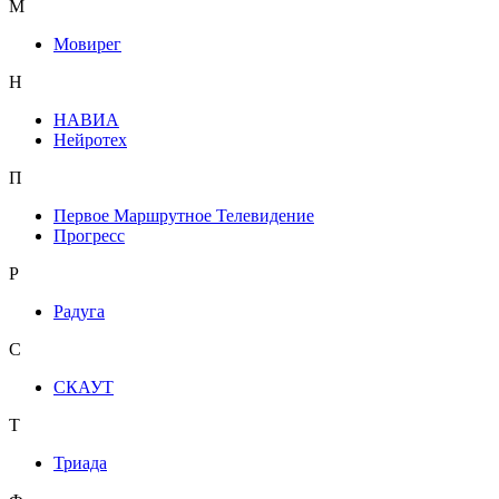
М
Мовирег
Н
НАВИА
Нейротех
П
Первое Маршрутное Телевидение
Прогресс
Р
Радуга
С
СКАУТ
Т
Триада