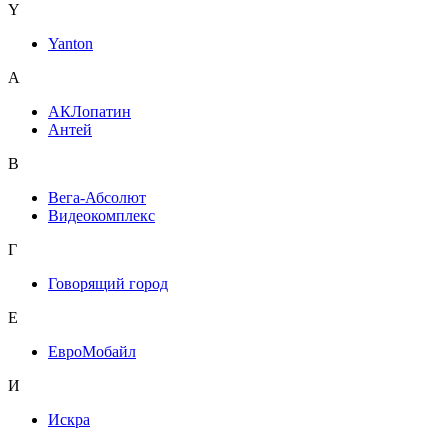
Y
Yanton
А
АКЛопатин
Антей
В
Вега-Абсолют
Видеокомплекс
Г
Говорящий город
Е
ЕвроМобайл
И
Искра