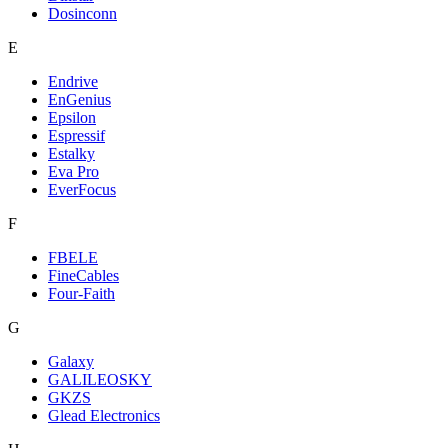
Dosinconn
E
Endrive
EnGenius
Epsilon
Espressif
Estalky
Eva Pro
EverFocus
F
FBELE
FineCables
Four-Faith
G
Galaxy
GALILEOSKY
GKZS
Glead Electronics