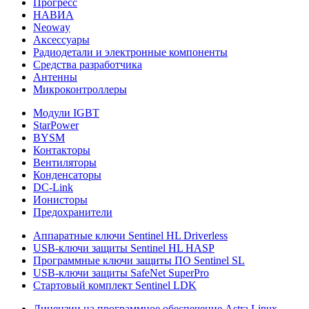
Прогресс
НАВИА
Neoway
Аксессуары
Радиодетали и электронные компоненты
Средства разработчика
Антенны
Микроконтроллеры
Модули IGBT
StarPower
BYSM
Контакторы
Вентиляторы
Конденсаторы
DC-Link
Ионисторы
Предохранители
Аппаратные ключи Sentinel HL Driverless
USB-ключи защиты Sentinel HL HASP
Программные ключи защиты ПО Sentinel SL
USB-ключи защиты SafeNet SuperPro
Стартовый комплект Sentinel LDK
Лицензии на программное обеспечение Astra Linux