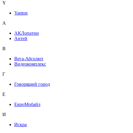
Y
Yanton
А
АКЛопатин
Антей
В
Вега-Абсолют
Видеокомплекс
Г
Говорящий город
Е
ЕвроМобайл
И
Искра