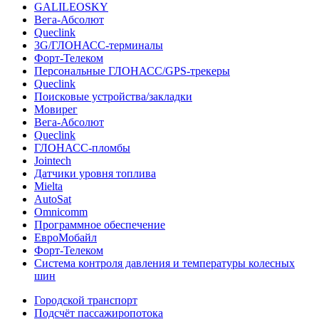
GALILEOSKY
Вега-Абсолют
Queclink
3G/ГЛОНАСС-терминалы
Форт-Телеком
Персональные ГЛОНАСС/GPS-трекеры
Queclink
Поисковые устройства/закладки
Мовирег
Вега-Абсолют
Queclink
ГЛОНАСС-пломбы
Jointech
Датчики уровня топлива
Mielta
AutoSat
Omnicomm
Программное обеспечение
ЕвроМобайл
Форт-Телеком
Система контроля давления и температуры колесных
шин
Городской транспорт
Подсчёт пассажиропотока