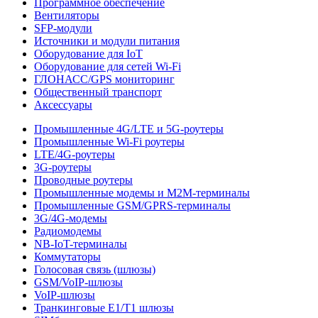
Программное обеспечение
Вентиляторы
SFP-модули
Источники и модули питания
Оборудование для IoT
Оборудование для сетей Wi-Fi
ГЛОНАСС/GPS мониторинг
Общественный транспорт
Аксессуары
Промышленные 4G/LTE и 5G-роутеры
Промышленные Wi-Fi роутеры
LTE/4G-роутеры
3G-роутеры
Проводные роутеры
Промышленные модемы и M2M-терминалы
Промышленные GSM/GPRS-терминалы
3G/4G-модемы
Радиомодемы
NB-IoT-терминалы
Коммутаторы
Голосовая связь (шлюзы)
GSM/VoIP-шлюзы
VoIP-шлюзы
Транкинговые E1/T1 шлюзы