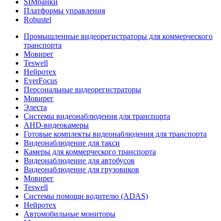
SIMбанки
Платформы управления
Robustel
Промышленные видеорегистраторы для коммерческого
транспорта
Мовирег
Teswell
Нейротех
EverFocus
Персональные видеорегистраторы
Мовирег
Элеста
Системы видеонаблюдения для транспорта
AHD-видеокамеры
Готовые комплекты видеонаблюдения для транспорта
Видеонаблюдение для такси
Камеры для коммерческого транспорта
Видеонаблюдение для автобусов
Видеонаблюдение для грузовиков
Мовирег
Teswell
Системы помощи водителю (ADAS)
Нейротех
Автомобильные мониторы