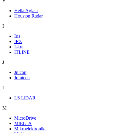
H
Hella Aglaia
Houston Radar
I
Iris
IRZ
Iskra
ITLINE
J
Jnicon
Jointech
L
LS LiDAR
M
MicroDrive
MIELTA
Mikroelektronika