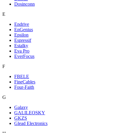
Dosinconn
E
Endrive
EnGenius
Epsilon
Espressif
Estalky
Eva Pro
EverFocus
F
FBELE
FineCables
Four-Faith
G
Galaxy
GALILEOSKY
GKZS
Glead Electronics