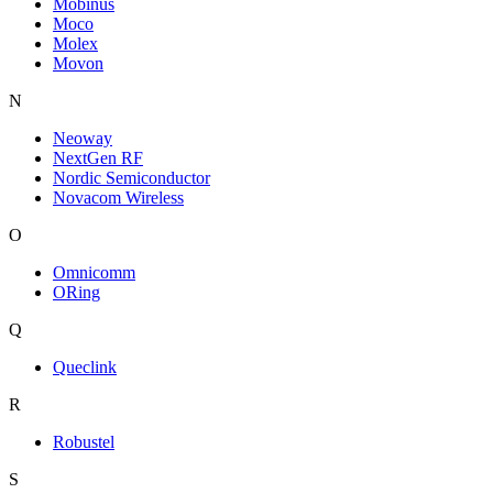
Mobinus
Moco
Molex
Movon
N
Neoway
NextGen RF
Nordic Semiconductor
Novacom Wireless
O
Omnicomm
ORing
Q
Queclink
R
Robustel
S