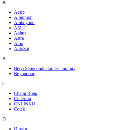
A
Acsip
Aipulnion
Ambeyond
AMiT
Aohua
Astra
Atop
AutoSat
B
Beiyi Semiconductor Technology
Beyondoor
C
Chang Rong
Cinterion
CNLINKO
Cotek
D
Dinstar