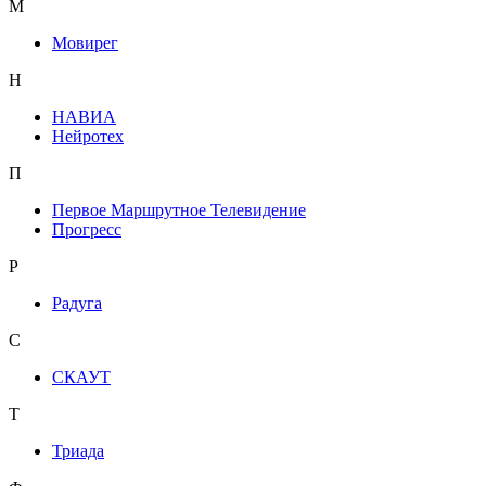
М
Мовирег
Н
НАВИА
Нейротех
П
Первое Маршрутное Телевидение
Прогресс
Р
Радуга
С
СКАУТ
Т
Триада