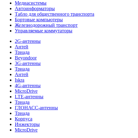
Медиасистемы
Автоинформаторы
Табло для общественного транспорта
Бортовые компьютеры
Железнодорожный транспорт
Управляемые коммутаторы
2G-антенны
Антей
Триада
Beyondoor
3G-антенны
Триада
Антей
Iskra
4G-антенны
MicroDrive
LTE-антенны
Триада
ГЛОНАСС-антенны
Триада
Корпуса
Инжекторы
MicroDrive