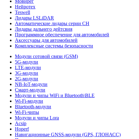
Мовирег
Нейротех
Teswell
Лидары LSLiDAR
Автоматические лидары серии CH
Лидары дальнего дейтсвия
Программное обеспечение для автомобилей
Аксессуары для автомобилей
Комплексные системы безопасности
Модули сотовой связи (GSM)
5G-модули
LTE-модули
3G-модули
2G-модули
NB-IoT-модули
Смарт-модули
Модули и чипы WiFi и Bluetooth\BLE
Wi-Fi-модули
Bluetooth-модули
Wi-Fi-чипы
Модули и чипы Lora
Acsip
Hoperf
Навигационные GNSS-модули (GPS, ГЛОНАСС)