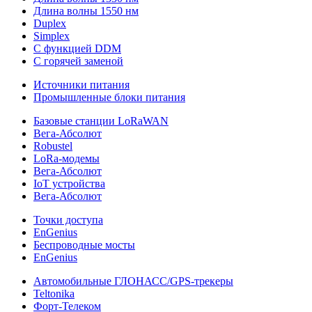
Длина волны 1550 нм
Duplex
Simplex
С функцией DDM
С горячей заменой
Источники питания
Промышленные блоки питания
Базовые станции LoRaWAN
Вега-Абсолют
Robustel
LoRa-модемы
Вега-Абсолют
IoT устройства
Вега-Абсолют
Точки доступа
EnGenius
Беспроводные мосты
EnGenius
Автомобильные ГЛОНАСС/GPS-трекеры
Teltonika
Форт-Телеком