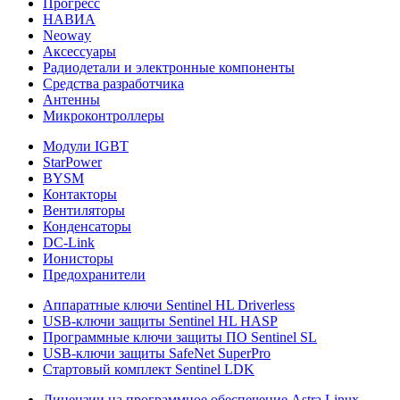
Прогресс
НАВИА
Neoway
Аксессуары
Радиодетали и электронные компоненты
Средства разработчика
Антенны
Микроконтроллеры
Модули IGBT
StarPower
BYSM
Контакторы
Вентиляторы
Конденсаторы
DC-Link
Ионисторы
Предохранители
Аппаратные ключи Sentinel HL Driverless
USB-ключи защиты Sentinel HL HASP
Программные ключи защиты ПО Sentinel SL
USB-ключи защиты SafeNet SuperPro
Стартовый комплект Sentinel LDK
Лицензии на программное обеспечение Astra Linux