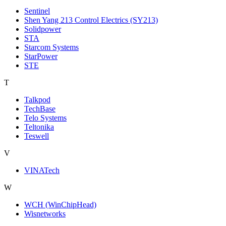
Sentinel
Shen Yang 213 Control Electrics (SY213)
Solidpower
STA
Starcom Systems
StarPower
STE
T
Talkpod
TechBase
Telo Systems
Teltonika
Teswell
V
VINATech
W
WCH (WinChipHead)
Wisnetworks