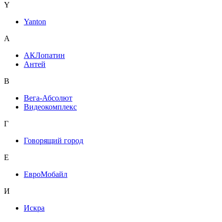
Y
Yanton
А
АКЛопатин
Антей
В
Вега-Абсолют
Видеокомплекс
Г
Говорящий город
Е
ЕвроМобайл
И
Искра