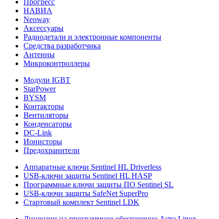
Прогресс
НАВИА
Neoway
Аксессуары
Радиодетали и электронные компоненты
Средства разработчика
Антенны
Микроконтроллеры
Модули IGBT
StarPower
BYSM
Контакторы
Вентиляторы
Конденсаторы
DC-Link
Ионисторы
Предохранители
Аппаратные ключи Sentinel HL Driverless
USB-ключи защиты Sentinel HL HASP
Программные ключи защиты ПО Sentinel SL
USB-ключи защиты SafeNet SuperPro
Стартовый комплект Sentinel LDK
Лицензии на программное обеспечение Astra Linux