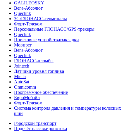
GALILEOSKY
Вега-Абсолют
Queclink
3G/ГЛОНАСС-терминалы
Форт-Телеком
Персональные ГЛОНАСС/GPS-трекеры
Queclink
Поисковые устройства/закладки
Мовирег
Вега-Абсолют
Queclink
ГЛОНАСС-пломбы
Jointech
Датчики уровня топлива
Mielta
AutoSat
Omnicomm
Программное обеспечение
ЕвроМобайл
Форт-Телеком
Система контроля давления и температуры колесных
шин
Городской транспорт
Подсчёт пассажиропотока