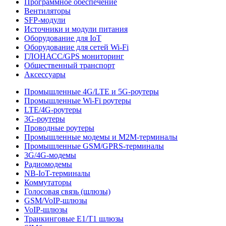
Программное обеспечение
Вентиляторы
SFP-модули
Источники и модули питания
Оборудование для IoT
Оборудование для сетей Wi-Fi
ГЛОНАСС/GPS мониторинг
Общественный транспорт
Аксессуары
Промышленные 4G/LTE и 5G-роутеры
Промышленные Wi-Fi роутеры
LTE/4G-роутеры
3G-роутеры
Проводные роутеры
Промышленные модемы и M2M-терминалы
Промышленные GSM/GPRS-терминалы
3G/4G-модемы
Радиомодемы
NB-IoT-терминалы
Коммутаторы
Голосовая связь (шлюзы)
GSM/VoIP-шлюзы
VoIP-шлюзы
Транкинговые E1/T1 шлюзы