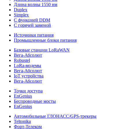
Длина волны 1550 нм
Duplex
Simplex
С функцией DDM
С горячей заменой
Источники питания
Промышленные блоки питания
Базовые станции LoRaWAN
Вега-Абсолют
Robustel
LoRa-модемы
Вега-Абсолют
IoT устройства
Вега-Абсолют
Точки доступа
EnGenius
Беспроводные мосты
EnGenius
Автомобильные ГЛОНАСС/GPS-трекеры
Teltonika
Форт-Телеком