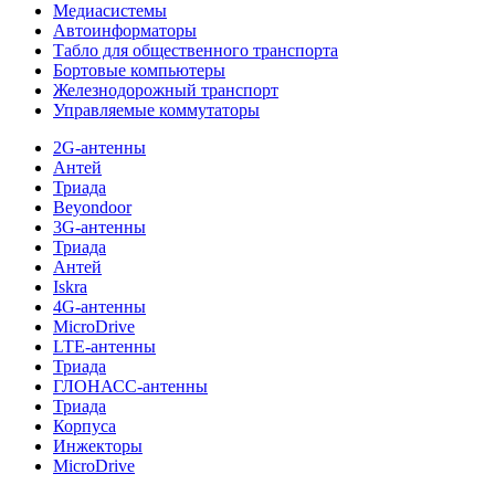
Медиасистемы
Автоинформаторы
Табло для общественного транспорта
Бортовые компьютеры
Железнодорожный транспорт
Управляемые коммутаторы
2G-антенны
Антей
Триада
Beyondoor
3G-антенны
Триада
Антей
Iskra
4G-антенны
MicroDrive
LTE-антенны
Триада
ГЛОНАСС-антенны
Триада
Корпуса
Инжекторы
MicroDrive