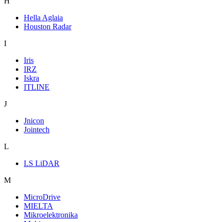
H
Hella Aglaia
Houston Radar
I
Iris
IRZ
Iskra
ITLINE
J
Jnicon
Jointech
L
LS LiDAR
M
MicroDrive
MIELTA
Mikroelektronika