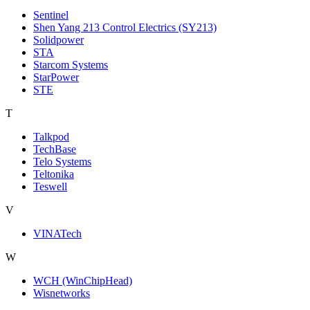
Sentinel
Shen Yang 213 Control Electrics (SY213)
Solidpower
STA
Starcom Systems
StarPower
STE
T
Talkpod
TechBase
Telo Systems
Teltonika
Teswell
V
VINATech
W
WCH (WinChipHead)
Wisnetworks