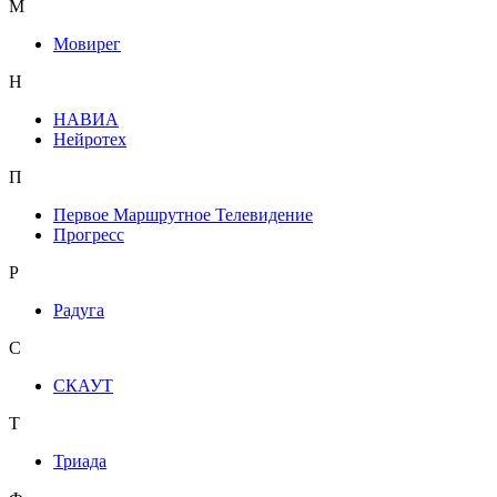
М
Мовирег
Н
НАВИА
Нейротех
П
Первое Маршрутное Телевидение
Прогресс
Р
Радуга
С
СКАУТ
Т
Триада