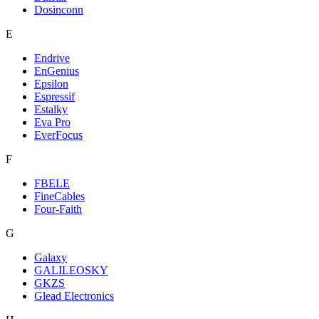
Dosinconn
E
Endrive
EnGenius
Epsilon
Espressif
Estalky
Eva Pro
EverFocus
F
FBELE
FineCables
Four-Faith
G
Galaxy
GALILEOSKY
GKZS
Glead Electronics