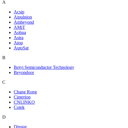
A
Acsip
Aipulnion
Ambeyond
AMiT
Aohua
Astra
Atop
AutoSat
B
Beiyi Semiconductor Technology
Beyondoor
C
Chang Rong
Cinterion
CNLINKO
Cotek
D
Dinstar