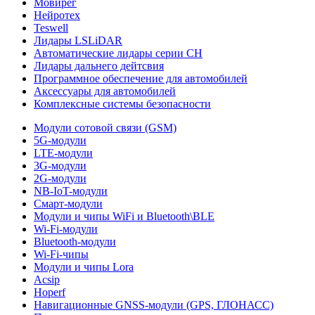
Мовирег
Нейротех
Teswell
Лидары LSLiDAR
Автоматические лидары серии CH
Лидары дальнего дейтсвия
Программное обеспечение для автомобилей
Аксессуары для автомобилей
Комплексные системы безопасности
Модули сотовой связи (GSM)
5G-модули
LTE-модули
3G-модули
2G-модули
NB-IoT-модули
Смарт-модули
Модули и чипы WiFi и Bluetooth\BLE
Wi-Fi-модули
Bluetooth-модули
Wi-Fi-чипы
Модули и чипы Lora
Acsip
Hoperf
Навигационные GNSS-модули (GPS, ГЛОНАСС)