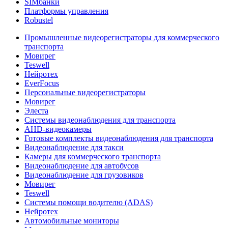
SIMбанки
Платформы управления
Robustel
Промышленные видеорегистраторы для коммерческого
транспорта
Мовирег
Teswell
Нейротех
EverFocus
Персональные видеорегистраторы
Мовирег
Элеста
Системы видеонаблюдения для транспорта
AHD-видеокамеры
Готовые комплекты видеонаблюдения для транспорта
Видеонаблюдение для такси
Камеры для коммерческого транспорта
Видеонаблюдение для автобусов
Видеонаблюдение для грузовиков
Мовирег
Teswell
Системы помощи водителю (ADAS)
Нейротех
Автомобильные мониторы