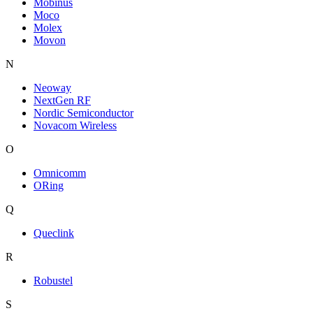
Mobinus
Moco
Molex
Movon
N
Neoway
NextGen RF
Nordic Semiconductor
Novacom Wireless
O
Omnicomm
ORing
Q
Queclink
R
Robustel
S