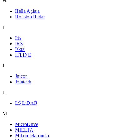
H
Hella Aglaia
Houston Radar
I
Iris
IRZ
Iskra
ITLINE
J
Jnicon
Jointech
L
LS LiDAR
M
MicroDrive
MIELTA
Mikroelektronika