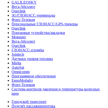
GALILEOSKY
Вега-Абсолют
Queclink
3G/ГЛОНАСС-терминалы
Форт-Телеком
Персональные ГЛОНАСС/GPS-трекеры
Queclink
Поисковые устройства/закладки
Мовирег
Вега-Абсолют
Queclink
ГЛОНАСС-пломбы
Jointech
Датчики уровня топлива
Mielta
AutoSat
Omnicomm
Программное обеспечение
ЕвроМобайл
Форт-Телеком
Система контроля давления и температуры колесных
шин
Городской транспорт
Подсчёт пассажиропотока