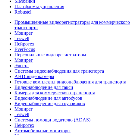
SIMбанки
Платформы управления
Robustel
Промышленные видеорегистраторы для коммерческого
транспорта
Мовирег
Teswell
Нейротех
EverFocus
Персональные видеорегистраторы
Мовирег
Элеста
Системы видеонаблюдения для транспорта
AHD-видеокамеры
Готовые комплекты видеонаблюдения для транспорта
Видеонаблюдение для такси
Камеры для коммерческого транспорта
Видеонаблюдение для автобусов
Видеонаблюдение для грузовиков
Мовирег
Teswell
Системы помощи водителю (ADAS)
Нейротех
Автомобильные мониторы