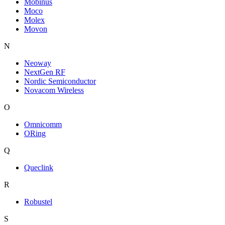
Mobinus
Moco
Molex
Movon
N
Neoway
NextGen RF
Nordic Semiconductor
Novacom Wireless
O
Omnicomm
ORing
Q
Queclink
R
Robustel
S