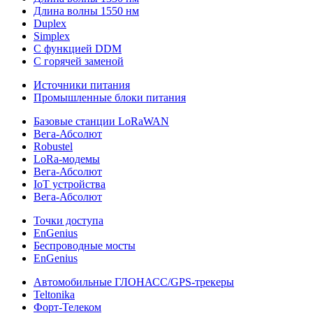
Длина волны 1550 нм
Duplex
Simplex
С функцией DDM
С горячей заменой
Источники питания
Промышленные блоки питания
Базовые станции LoRaWAN
Вега-Абсолют
Robustel
LoRa-модемы
Вега-Абсолют
IoT устройства
Вега-Абсолют
Точки доступа
EnGenius
Беспроводные мосты
EnGenius
Автомобильные ГЛОНАСС/GPS-трекеры
Teltonika
Форт-Телеком