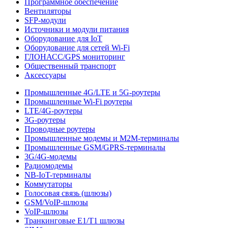
Программное обеспечение
Вентиляторы
SFP-модули
Источники и модули питания
Оборудование для IoT
Оборудование для сетей Wi-Fi
ГЛОНАСС/GPS мониторинг
Общественный транспорт
Аксессуары
Промышленные 4G/LTE и 5G-роутеры
Промышленные Wi-Fi роутеры
LTE/4G-роутеры
3G-роутеры
Проводные роутеры
Промышленные модемы и M2M-терминалы
Промышленные GSM/GPRS-терминалы
3G/4G-модемы
Радиомодемы
NB-IoT-терминалы
Коммутаторы
Голосовая связь (шлюзы)
GSM/VoIP-шлюзы
VoIP-шлюзы
Транкинговые E1/T1 шлюзы