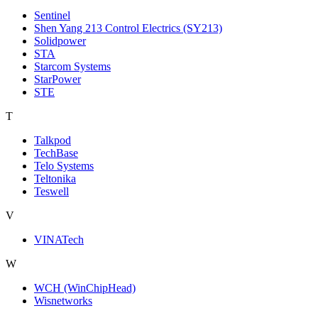
Sentinel
Shen Yang 213 Control Electrics (SY213)
Solidpower
STA
Starcom Systems
StarPower
STE
T
Talkpod
TechBase
Telo Systems
Teltonika
Teswell
V
VINATech
W
WCH (WinChipHead)
Wisnetworks