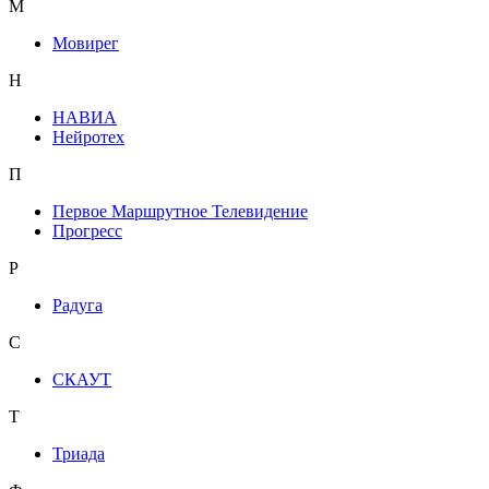
М
Мовирег
Н
НАВИА
Нейротех
П
Первое Маршрутное Телевидение
Прогресс
Р
Радуга
С
СКАУТ
Т
Триада