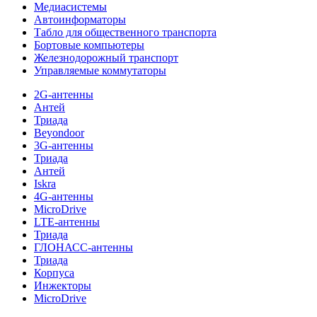
Медиасистемы
Автоинформаторы
Табло для общественного транспорта
Бортовые компьютеры
Железнодорожный транспорт
Управляемые коммутаторы
2G-антенны
Антей
Триада
Beyondoor
3G-антенны
Триада
Антей
Iskra
4G-антенны
MicroDrive
LTE-антенны
Триада
ГЛОНАСС-антенны
Триада
Корпуса
Инжекторы
MicroDrive