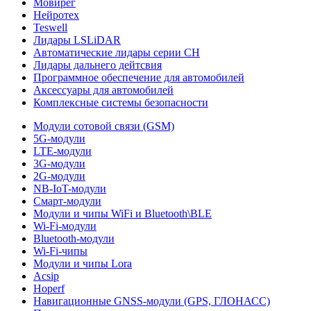
Мовирег
Нейротех
Teswell
Лидары LSLiDAR
Автоматические лидары серии CH
Лидары дальнего дейтсвия
Программное обеспечение для автомобилей
Аксессуары для автомобилей
Комплексные системы безопасности
Модули сотовой связи (GSM)
5G-модули
LTE-модули
3G-модули
2G-модули
NB-IoT-модули
Смарт-модули
Модули и чипы WiFi и Bluetooth\BLE
Wi-Fi-модули
Bluetooth-модули
Wi-Fi-чипы
Модули и чипы Lora
Acsip
Hoperf
Навигационные GNSS-модули (GPS, ГЛОНАСС)