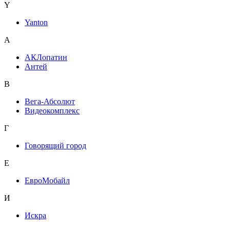
Y
Yanton
А
АКЛопатин
Антей
В
Вега-Абсолют
Видеокомплекс
Г
Говорящий город
Е
ЕвроМобайл
И
Искра