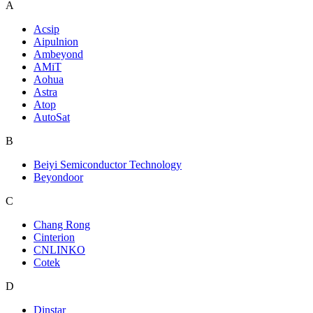
A
Acsip
Aipulnion
Ambeyond
AMiT
Aohua
Astra
Atop
AutoSat
B
Beiyi Semiconductor Technology
Beyondoor
C
Chang Rong
Cinterion
CNLINKO
Cotek
D
Dinstar