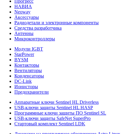
Прогресс
НАВИА
Neoway
Аксессуары
Радиодетали и электронные компоненты
Средства разработчика
Антенны
Микроконтроллеры
Модули IGBT
StarPower
BYSM
Контакторы
Вентиляторы
Конденсаторы
DC-Link
Ионисторы
Предохранители
Аппаратные ключи Sentinel HL Driverless
USB-ключи защиты Sentinel HL HASP
Программные ключи защиты ПО Sentinel SL
USB-ключи защиты SafeNet SuperPro
Стартовый комплект Sentinel LDK
Лицензии на программное обеспечение Astra Linux