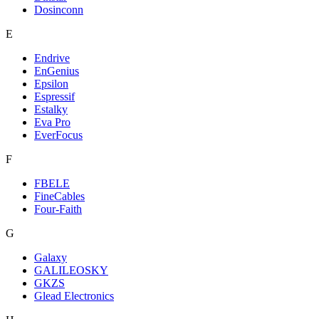
Dosinconn
E
Endrive
EnGenius
Epsilon
Espressif
Estalky
Eva Pro
EverFocus
F
FBELE
FineCables
Four-Faith
G
Galaxy
GALILEOSKY
GKZS
Glead Electronics