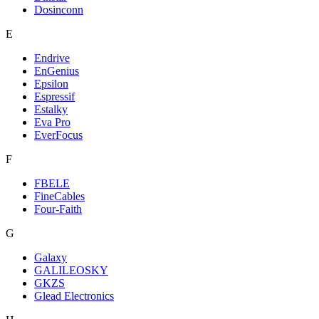
Dosinconn
E
Endrive
EnGenius
Epsilon
Espressif
Estalky
Eva Pro
EverFocus
F
FBELE
FineCables
Four-Faith
G
Galaxy
GALILEOSKY
GKZS
Glead Electronics