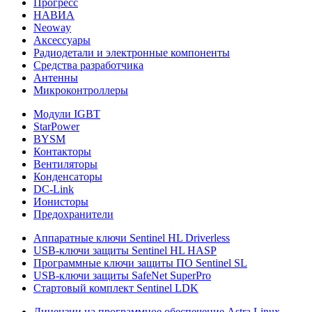
Прогресс
НАВИА
Neoway
Аксессуары
Радиодетали и электронные компоненты
Средства разработчика
Антенны
Микроконтроллеры
Модули IGBT
StarPower
BYSM
Контакторы
Вентиляторы
Конденсаторы
DC-Link
Ионисторы
Предохранители
Аппаратные ключи Sentinel HL Driverless
USB-ключи защиты Sentinel HL HASP
Программные ключи защиты ПО Sentinel SL
USB-ключи защиты SafeNet SuperPro
Стартовый комплект Sentinel LDK
Лицензии на программное обеспечение Astra Linux