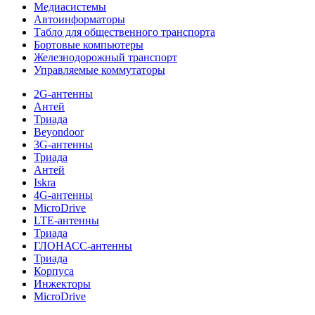
Медиасистемы
Автоинформаторы
Табло для общественного транспорта
Бортовые компьютеры
Железнодорожный транспорт
Управляемые коммутаторы
2G-антенны
Антей
Триада
Beyondoor
3G-антенны
Триада
Антей
Iskra
4G-антенны
MicroDrive
LTE-антенны
Триада
ГЛОНАСС-антенны
Триада
Корпуса
Инжекторы
MicroDrive