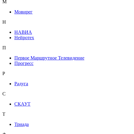
М
Мовирег
Н
НАВИА
Нейротех
П
Первое Маршрутное Телевидение
Прогресс
Р
Радуга
С
СКАУТ
Т
Триада