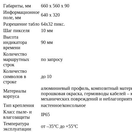
Габариты, мм
660 x 560 x 90
Информационное
640 x 320
поле, мм
Разрешение табло
64x32 пикс.
Шаг пикселя
10 мм
Высота
индикатора
90 мм
времени
Количество
маршрутных
по запросу
строк
Количество
символов в
до 10
строке
алюминиевый профиль, композитный материа
Материалы
порошковая окраска, гермовводы кабелей – 
корпуса
механических повреждений и неблагоприят
Тип крепления
настенное/консольное
Класс пыле- и
IP65
влагозащиты
Температура
от –35°С до +55°С
эксплуатации