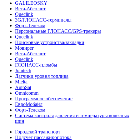
GALILEOSKY
Вега-Абсолют
Queclink
3G/ГЛОНАСС-терминалы
Форт-Телеком
Персональные ГЛОНАСС/GPS-трекеры
Queclink
Поисковые устройства/закладки
Мовирег
Вега-Абсолют
Queclink
ГЛОНАСС-пломбы
Jointech
Датчики уровня топлива
Mielta
AutoSat
Omnicomm
Программное обеспечение
ЕвроМобайл
Форт-Телеком
Система контроля давления и температуры колесных
шин
Городской транспорт
Подсчёт пассажиропотока