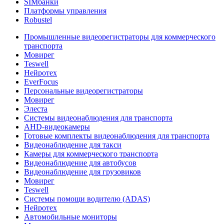
SIMбанки
Платформы управления
Robustel
Промышленные видеорегистраторы для коммерческого
транспорта
Мовирег
Teswell
Нейротех
EverFocus
Персональные видеорегистраторы
Мовирег
Элеста
Системы видеонаблюдения для транспорта
AHD-видеокамеры
Готовые комплекты видеонаблюдения для транспорта
Видеонаблюдение для такси
Камеры для коммерческого транспорта
Видеонаблюдение для автобусов
Видеонаблюдение для грузовиков
Мовирег
Teswell
Системы помощи водителю (ADAS)
Нейротех
Автомобильные мониторы