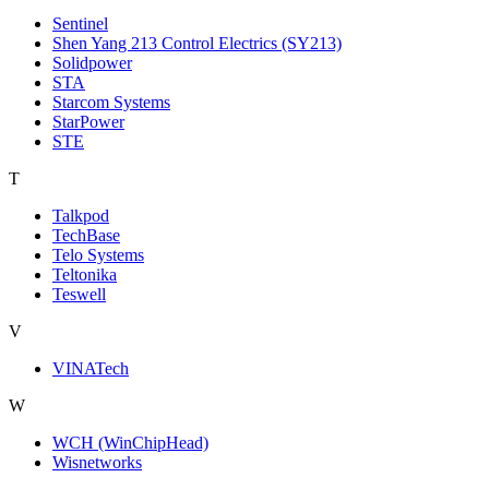
Sentinel
Shen Yang 213 Control Electrics (SY213)
Solidpower
STA
Starcom Systems
StarPower
STE
T
Talkpod
TechBase
Telo Systems
Teltonika
Teswell
V
VINATech
W
WCH (WinChipHead)
Wisnetworks