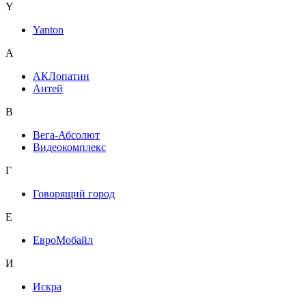
Y
Yanton
А
АКЛопатин
Антей
В
Вега-Абсолют
Видеокомплекс
Г
Говорящий город
Е
ЕвроМобайл
И
Искра