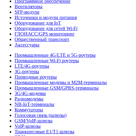
Программное обеспечение
Вентиляторы
SFP-модули
Источники и модули питания
Оборудование для IoT
Оборудование для сетей Wi-Fi
ГЛОНАСС/GPS мониторинг
Общественный транспорт
Аксессуары
Промышленные 4G/LTE и 5G-роутеры
Промышленные Wi-Fi роутеры
LTE/4G-роутеры
3G-роутеры
Проводные роутеры
Промышленные модемы и M2M-терминалы
Промышленные GSM/GPRS-терминалы
3G/4G-модемы
Радиомодемы
NB-IoT-терминалы
Коммутаторы
Голосовая связь (шлюзы)
GSM/VoIP-шлюзы
VoIP-шлюзы
Транкинговые E1/T1 шлюзы