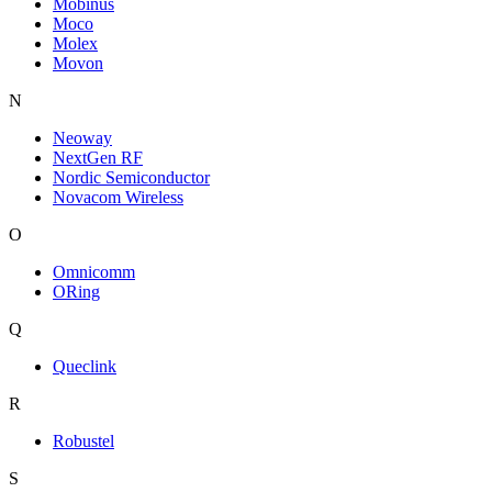
Mobinus
Moco
Molex
Movon
N
Neoway
NextGen RF
Nordic Semiconductor
Novacom Wireless
O
Omnicomm
ORing
Q
Queclink
R
Robustel
S