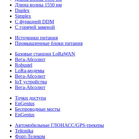
Длина волны 1550 нм
Duplex
Simplex
С функцией DDM
С горячей заменой
Источники питания
Промышленные блоки питания
Базовые станции LoRaWAN
Вега-Абсолют
Robustel
LoRa-модемы
Вега-Абсолют
IoT устройства
Вега-Абсолют
Точки доступа
EnGenius
Беспроводные мосты
EnGenius
Автомобильные ГЛОНАСС/GPS-трекеры
Teltonika
Форт-Телеком