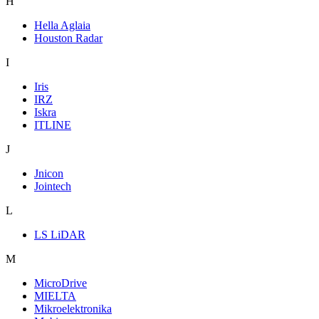
H
Hella Aglaia
Houston Radar
I
Iris
IRZ
Iskra
ITLINE
J
Jnicon
Jointech
L
LS LiDAR
M
MicroDrive
MIELTA
Mikroelektronika