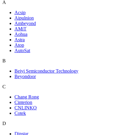
A
Acsip
Aipulnion
Ambeyond
AMiT
Aohua
Astra
Atop
AutoSat
B
Beiyi Semiconductor Technology
Beyondoor
C
Chang Rong
Cinterion
CNLINKO
Cotek
D
Dinstar