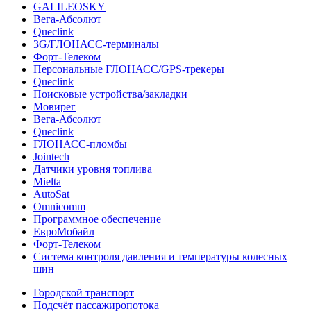
GALILEOSKY
Вега-Абсолют
Queclink
3G/ГЛОНАСС-терминалы
Форт-Телеком
Персональные ГЛОНАСС/GPS-трекеры
Queclink
Поисковые устройства/закладки
Мовирег
Вега-Абсолют
Queclink
ГЛОНАСС-пломбы
Jointech
Датчики уровня топлива
Mielta
AutoSat
Omnicomm
Программное обеспечение
ЕвроМобайл
Форт-Телеком
Система контроля давления и температуры колесных
шин
Городской транспорт
Подсчёт пассажиропотока