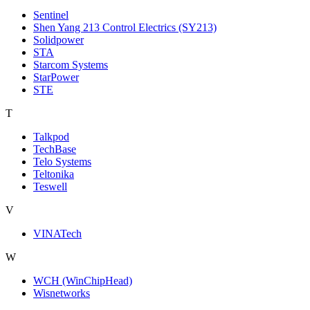
Sentinel
Shen Yang 213 Control Electrics (SY213)
Solidpower
STA
Starcom Systems
StarPower
STE
T
Talkpod
TechBase
Telo Systems
Teltonika
Teswell
V
VINATech
W
WCH (WinChipHead)
Wisnetworks