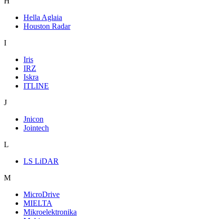
H
Hella Aglaia
Houston Radar
I
Iris
IRZ
Iskra
ITLINE
J
Jnicon
Jointech
L
LS LiDAR
M
MicroDrive
MIELTA
Mikroelektronika