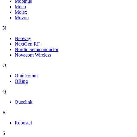
Mobinus
Moco
Molex
Movon
N
Neoway
NextGen RF
Nordic Semiconductor
Novacom Wireless
O
Omnicomm
ORing
Q
Queclink
R
Robustel
S