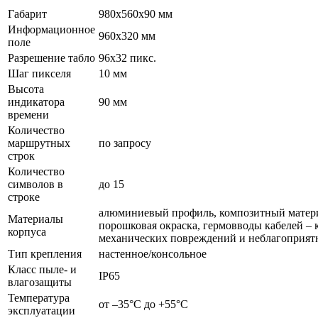
Габарит
980x560x90 мм
Информационное
960x320 мм
поле
Разрешение табло
96x32 пикс.
Шаг пикселя
10 мм
Высота
индикатора
90 мм
времени
Количество
маршрутных
по запросу
строк
Количество
символов в
до 15
строке
алюминиевый профиль, композитный материа
Материалы
порошковая окраска, гермовводы кабелей – 
корпуса
механических повреждений и неблагоприят
Тип крепления
настенное/консольное
Класс пыле- и
IP65
влагозащиты
Температура
от –35°С до +55°С
эксплуатации