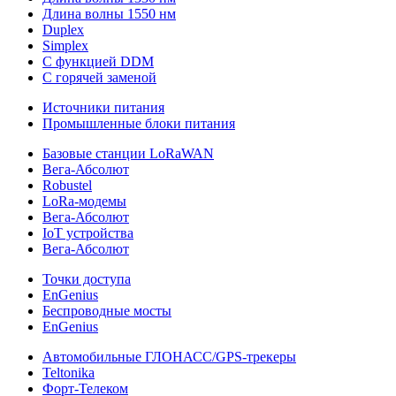
Длина волны 1550 нм
Duplex
Simplex
С функцией DDM
С горячей заменой
Источники питания
Промышленные блоки питания
Базовые станции LoRaWAN
Вега-Абсолют
Robustel
LoRa-модемы
Вега-Абсолют
IoT устройства
Вега-Абсолют
Точки доступа
EnGenius
Беспроводные мосты
EnGenius
Автомобильные ГЛОНАСС/GPS-трекеры
Teltonika
Форт-Телеком