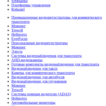
SIMбанки
Платформы управления
Robustel
Промышленные видеорегистраторы для коммерческого
транспорта
Мовирег
Teswell
Нейротех
EverFocus
Персональные видеорегистраторы
Мовирег
Элеста
Системы видеонаблюдения для транспорта
AHD-видеокамеры
Готовые комплекты видеонаблюдения для транспорта
Видеонаблюдение для такси
Камеры для коммерческого транспорта
Видеонаблюдение для автобусов
Видеонаблюдение для грузовиков
Мовирег
Teswell
Системы помощи водителю (ADAS)
Нейротех
Автомобильные мониторы