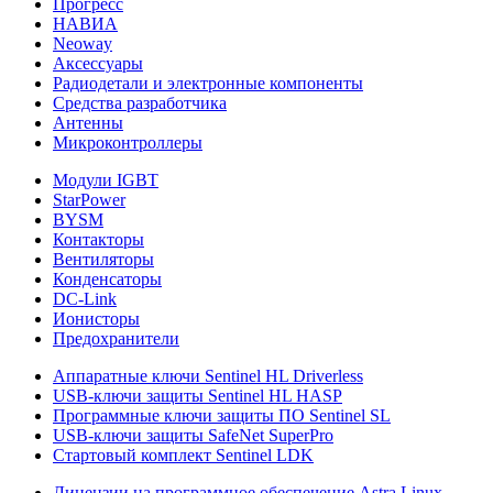
Прогресс
НАВИА
Neoway
Аксессуары
Радиодетали и электронные компоненты
Средства разработчика
Антенны
Микроконтроллеры
Модули IGBT
StarPower
BYSM
Контакторы
Вентиляторы
Конденсаторы
DC-Link
Ионисторы
Предохранители
Аппаратные ключи Sentinel HL Driverless
USB-ключи защиты Sentinel HL HASP
Программные ключи защиты ПО Sentinel SL
USB-ключи защиты SafeNet SuperPro
Стартовый комплект Sentinel LDK
Лицензии на программное обеспечение Astra Linux