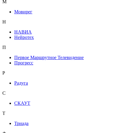
М
Мовирег
Н
НАВИА
Нейротех
П
Первое Маршрутное Телевидение
Прогресс
Р
Радуга
С
СКАУТ
Т
Триада