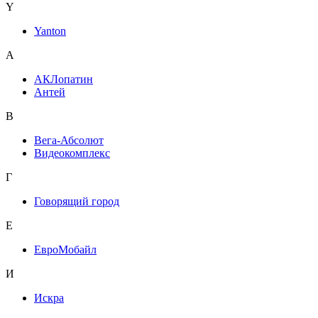
Y
Yanton
А
АКЛопатин
Антей
В
Вега-Абсолют
Видеокомплекс
Г
Говорящий город
Е
ЕвроМобайл
И
Искра