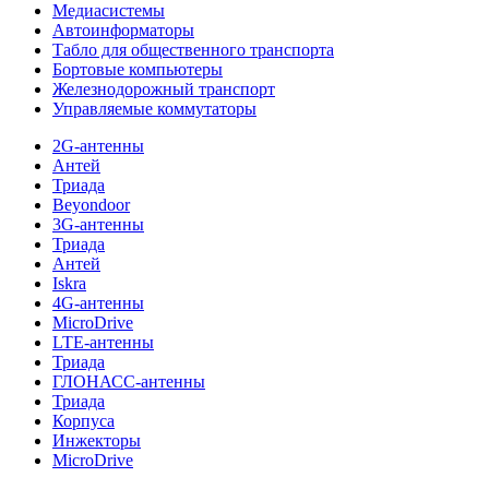
Медиасистемы
Автоинформаторы
Табло для общественного транспорта
Бортовые компьютеры
Железнодорожный транспорт
Управляемые коммутаторы
2G-антенны
Антей
Триада
Beyondoor
3G-антенны
Триада
Антей
Iskra
4G-антенны
MicroDrive
LTE-антенны
Триада
ГЛОНАСС-антенны
Триада
Корпуса
Инжекторы
MicroDrive