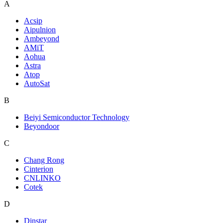
A
Acsip
Aipulnion
Ambeyond
AMiT
Aohua
Astra
Atop
AutoSat
B
Beiyi Semiconductor Technology
Beyondoor
C
Chang Rong
Cinterion
CNLINKO
Cotek
D
Dinstar