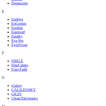
Dosinconn
E
Endrive
EnGenius
Epsilon
Espressif
Estalky
Eva Pro
EverFocus
F
FBELE
FineCables
Four-Faith
G
Galaxy
GALILEOSKY
GKZS
Glead Electronics