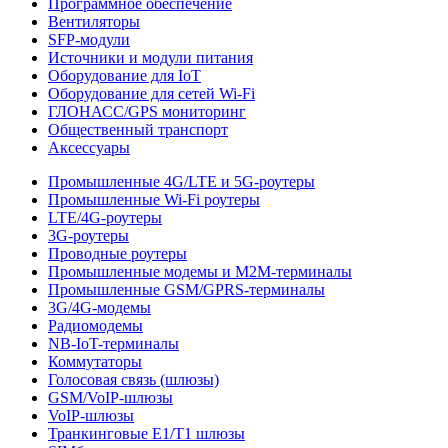
Программное обеспечение
Вентиляторы
SFP-модули
Источники и модули питания
Оборудование для IoT
Оборудование для сетей Wi-Fi
ГЛОНАСС/GPS мониторинг
Общественный транспорт
Аксессуары
Промышленные 4G/LTE и 5G-роутеры
Промышленные Wi-Fi роутеры
LTE/4G-роутеры
3G-роутеры
Проводные роутеры
Промышленные модемы и M2M-терминалы
Промышленные GSM/GPRS-терминалы
3G/4G-модемы
Радиомодемы
NB-IoT-терминалы
Коммутаторы
Голосовая связь (шлюзы)
GSM/VoIP-шлюзы
VoIP-шлюзы
Транкинговые E1/T1 шлюзы