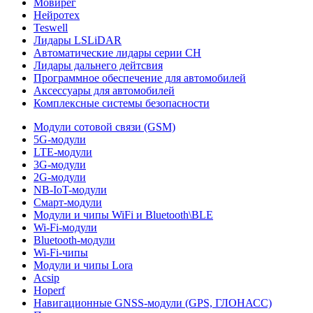
Мовирег
Нейротех
Teswell
Лидары LSLiDAR
Автоматические лидары серии CH
Лидары дальнего дейтсвия
Программное обеспечение для автомобилей
Аксессуары для автомобилей
Комплексные системы безопасности
Модули сотовой связи (GSM)
5G-модули
LTE-модули
3G-модули
2G-модули
NB-IoT-модули
Смарт-модули
Модули и чипы WiFi и Bluetooth\BLE
Wi-Fi-модули
Bluetooth-модули
Wi-Fi-чипы
Модули и чипы Lora
Acsip
Hoperf
Навигационные GNSS-модули (GPS, ГЛОНАСС)