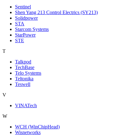
Sentinel
Shen Yang 213 Control Electrics (SY213)
Solidpower
STA
Starcom Systems
StarPower
STE
T
Talkpod
TechBase
Telo Systems
Teltonika
Teswell
V
VINATech
W
WCH (WinChipHead)
Wisnetworks