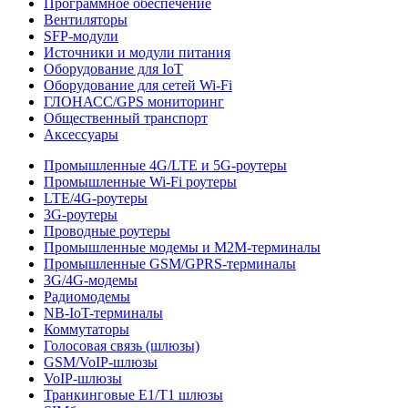
Программное обеспечение
Вентиляторы
SFP-модули
Источники и модули питания
Оборудование для IoT
Оборудование для сетей Wi-Fi
ГЛОНАСС/GPS мониторинг
Общественный транспорт
Аксессуары
Промышленные 4G/LTE и 5G-роутеры
Промышленные Wi-Fi роутеры
LTE/4G-роутеры
3G-роутеры
Проводные роутеры
Промышленные модемы и M2M-терминалы
Промышленные GSM/GPRS-терминалы
3G/4G-модемы
Радиомодемы
NB-IoT-терминалы
Коммутаторы
Голосовая связь (шлюзы)
GSM/VoIP-шлюзы
VoIP-шлюзы
Транкинговые E1/T1 шлюзы