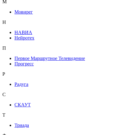
М
Мовирег
Н
НАВИА
Нейротех
П
Первое Маршрутное Телевидение
Прогресс
Р
Радуга
С
СКАУТ
Т
Триада