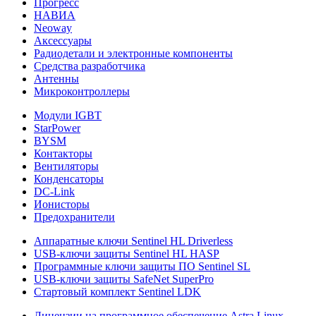
Прогресс
НАВИА
Neoway
Аксессуары
Радиодетали и электронные компоненты
Средства разработчика
Антенны
Микроконтроллеры
Модули IGBT
StarPower
BYSM
Контакторы
Вентиляторы
Конденсаторы
DC-Link
Ионисторы
Предохранители
Аппаратные ключи Sentinel HL Driverless
USB-ключи защиты Sentinel HL HASP
Программные ключи защиты ПО Sentinel SL
USB-ключи защиты SafeNet SuperPro
Стартовый комплект Sentinel LDK
Лицензии на программное обеспечение Astra Linux