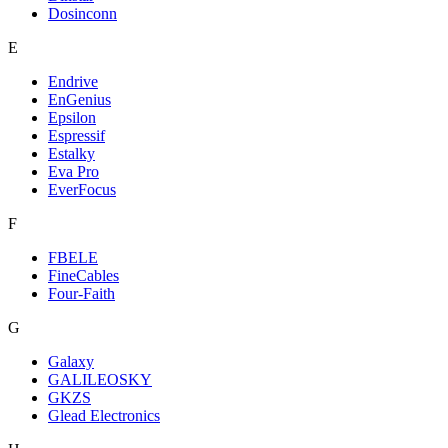
Dosinconn
E
Endrive
EnGenius
Epsilon
Espressif
Estalky
Eva Pro
EverFocus
F
FBELE
FineCables
Four-Faith
G
Galaxy
GALILEOSKY
GKZS
Glead Electronics