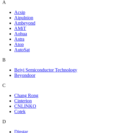
A
Acsip
Aipulnion
Ambeyond
AMiT
Aohua
Astra
Atop
AutoSat
B
Beiyi Semiconductor Technology
Beyondoor
C
Chang Rong
Cinterion
CNLINKO
Cotek
D
Dinstar