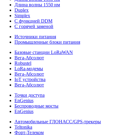
Длина волны 1550 нм
Duplex
Simplex
С функцией DDM
С горячей заменой
Источники питания
Промышленные блоки питания
Базовые станции LoRaWAN
Вега-Абсолют
Robustel
LoRa-модемы
Вега-Абсолют
IoT устройства
Вега-Абсолют
Точки доступа
EnGenius
Беспроводные мосты
EnGenius
Автомобильные ГЛОНАСС/GPS-трекеры
Teltonika
Форт-Телеком