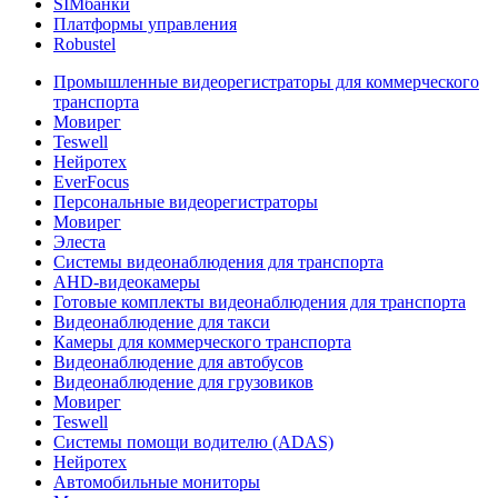
SIMбанки
Платформы управления
Robustel
Промышленные видеорегистраторы для коммерческого
транспорта
Мовирег
Teswell
Нейротех
EverFocus
Персональные видеорегистраторы
Мовирег
Элеста
Системы видеонаблюдения для транспорта
AHD-видеокамеры
Готовые комплекты видеонаблюдения для транспорта
Видеонаблюдение для такси
Камеры для коммерческого транспорта
Видеонаблюдение для автобусов
Видеонаблюдение для грузовиков
Мовирег
Teswell
Системы помощи водителю (ADAS)
Нейротех
Автомобильные мониторы