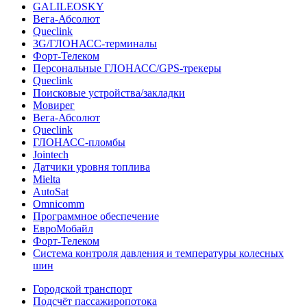
GALILEOSKY
Вега-Абсолют
Queclink
3G/ГЛОНАСС-терминалы
Форт-Телеком
Персональные ГЛОНАСС/GPS-трекеры
Queclink
Поисковые устройства/закладки
Мовирег
Вега-Абсолют
Queclink
ГЛОНАСС-пломбы
Jointech
Датчики уровня топлива
Mielta
AutoSat
Omnicomm
Программное обеспечение
ЕвроМобайл
Форт-Телеком
Система контроля давления и температуры колесных
шин
Городской транспорт
Подсчёт пассажиропотока