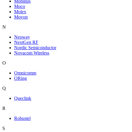
Mobinus
Moco
Molex
Movon
N
Neoway
NextGen RF
Nordic Semiconductor
Novacom Wireless
O
Omnicomm
ORing
Q
Queclink
R
Robustel
S