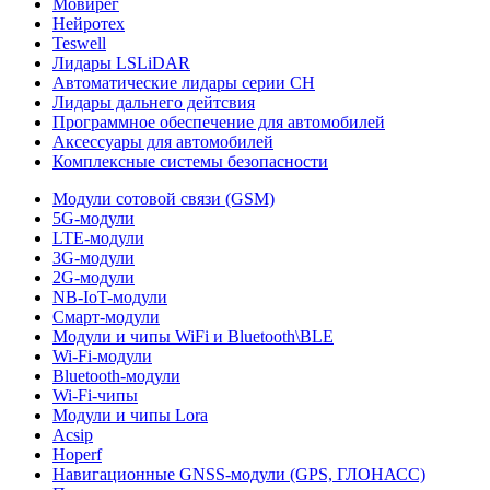
Мовирег
Нейротех
Teswell
Лидары LSLiDAR
Автоматические лидары серии CH
Лидары дальнего дейтсвия
Программное обеспечение для автомобилей
Аксессуары для автомобилей
Комплексные системы безопасности
Модули сотовой связи (GSM)
5G-модули
LTE-модули
3G-модули
2G-модули
NB-IoT-модули
Смарт-модули
Модули и чипы WiFi и Bluetooth\BLE
Wi-Fi-модули
Bluetooth-модули
Wi-Fi-чипы
Модули и чипы Lora
Acsip
Hoperf
Навигационные GNSS-модули (GPS, ГЛОНАСС)