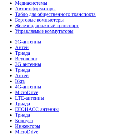
Медиасистемы
Автоинформаторы
Табло для общественного транспорта
Бортовые компьютеры
Железнодорожный транспорт
Управляемые коммутаторы
2G-антенны
Антей
Триада
Beyondoor
3G-антенны
Триада
Антей
Iskra
4G-антенны
MicroDrive
LTE-антенны
Триада
ГЛОНАСС-антенны
Триада
Корпуса
Инжекторы
MicroDrive