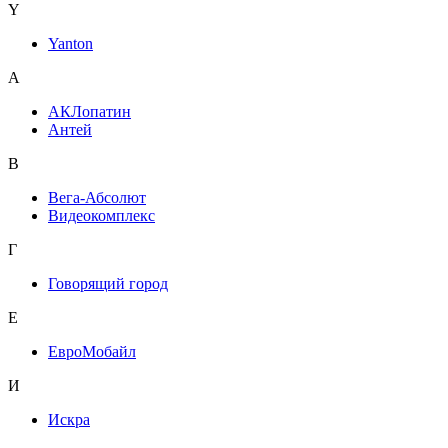
Y
Yanton
А
АКЛопатин
Антей
В
Вега-Абсолют
Видеокомплекс
Г
Говорящий город
Е
ЕвроМобайл
И
Искра