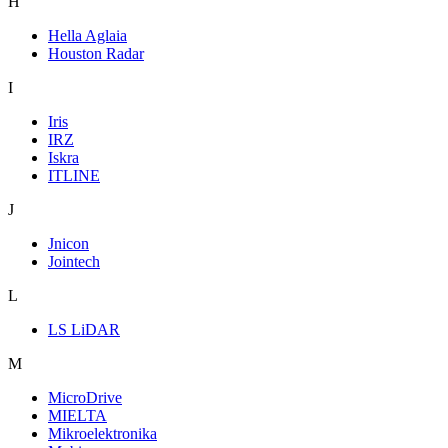
H
Hella Aglaia
Houston Radar
I
Iris
IRZ
Iskra
ITLINE
J
Jnicon
Jointech
L
LS LiDAR
M
MicroDrive
MIELTA
Mikroelektronika