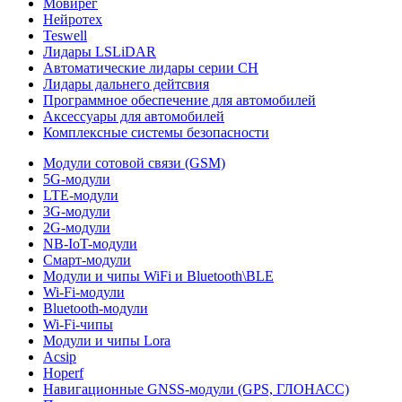
Мовирег
Нейротех
Teswell
Лидары LSLiDAR
Автоматические лидары серии CH
Лидары дальнего дейтсвия
Программное обеспечение для автомобилей
Аксессуары для автомобилей
Комплексные системы безопасности
Модули сотовой связи (GSM)
5G-модули
LTE-модули
3G-модули
2G-модули
NB-IoT-модули
Смарт-модули
Модули и чипы WiFi и Bluetooth\BLE
Wi-Fi-модули
Bluetooth-модули
Wi-Fi-чипы
Модули и чипы Lora
Acsip
Hoperf
Навигационные GNSS-модули (GPS, ГЛОНАСС)