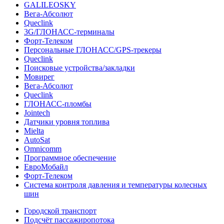
GALILEOSKY
Вега-Абсолют
Queclink
3G/ГЛОНАСС-терминалы
Форт-Телеком
Персональные ГЛОНАСС/GPS-трекеры
Queclink
Поисковые устройства/закладки
Мовирег
Вега-Абсолют
Queclink
ГЛОНАСС-пломбы
Jointech
Датчики уровня топлива
Mielta
AutoSat
Omnicomm
Программное обеспечение
ЕвроМобайл
Форт-Телеком
Система контроля давления и температуры колесных
шин
Городской транспорт
Подсчёт пассажиропотока