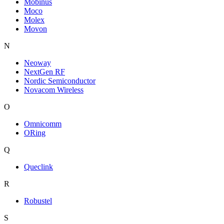
Mobinus
Moco
Molex
Movon
N
Neoway
NextGen RF
Nordic Semiconductor
Novacom Wireless
O
Omnicomm
ORing
Q
Queclink
R
Robustel
S