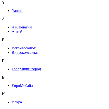
Y
Yanton
А
АКЛопатин
Антей
В
Вега-Абсолют
Видеокомплекс
Г
Говорящий город
Е
ЕвроМобайл
И
Искра