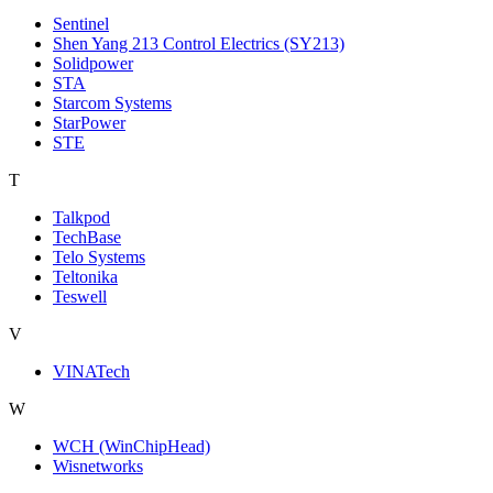
Sentinel
Shen Yang 213 Control Electrics (SY213)
Solidpower
STA
Starcom Systems
StarPower
STE
T
Talkpod
TechBase
Telo Systems
Teltonika
Teswell
V
VINATech
W
WCH (WinChipHead)
Wisnetworks