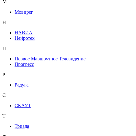
М
Мовирег
Н
НАВИА
Нейротех
П
Первое Маршрутное Телевидение
Прогресс
Р
Радуга
С
СКАУТ
Т
Триада