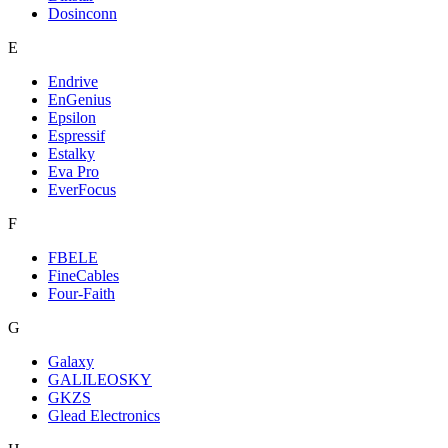
Dosinconn
E
Endrive
EnGenius
Epsilon
Espressif
Estalky
Eva Pro
EverFocus
F
FBELE
FineCables
Four-Faith
G
Galaxy
GALILEOSKY
GKZS
Glead Electronics