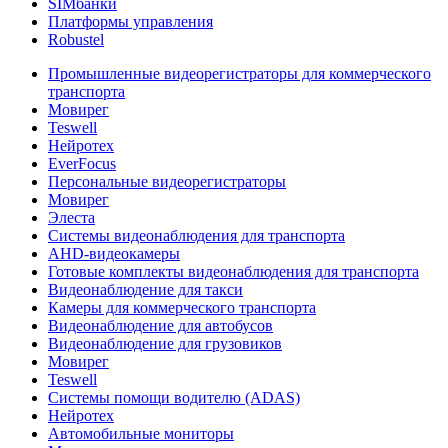
SIMбанки
Платформы управления
Robustel
Промышленные видеорегистраторы для коммерческого
транспорта
Мовирег
Teswell
Нейротех
EverFocus
Персональные видеорегистраторы
Мовирег
Элеста
Системы видеонаблюдения для транспорта
AHD-видеокамеры
Готовые комплекты видеонаблюдения для транспорта
Видеонаблюдение для такси
Камеры для коммерческого транспорта
Видеонаблюдение для автобусов
Видеонаблюдение для грузовиков
Мовирег
Teswell
Системы помощи водителю (ADAS)
Нейротех
Автомобильные мониторы