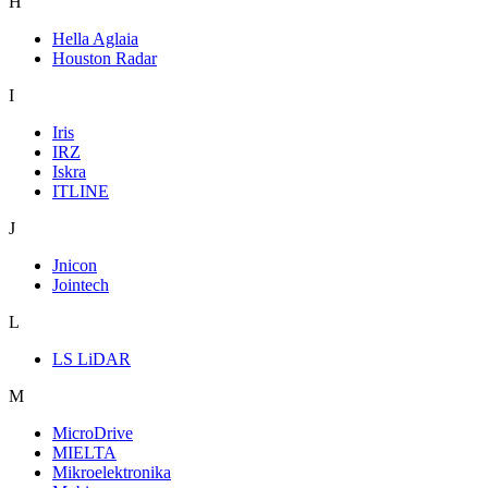
H
Hella Aglaia
Houston Radar
I
Iris
IRZ
Iskra
ITLINE
J
Jnicon
Jointech
L
LS LiDAR
M
MicroDrive
MIELTA
Mikroelektronika