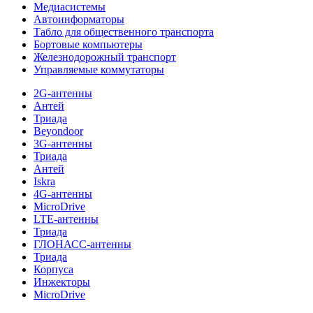
Медиасистемы
Автоинформаторы
Табло для общественного транспорта
Бортовые компьютеры
Железнодорожный транспорт
Управляемые коммутаторы
2G-антенны
Антей
Триада
Beyondoor
3G-антенны
Триада
Антей
Iskra
4G-антенны
MicroDrive
LTE-антенны
Триада
ГЛОНАСС-антенны
Триада
Корпуса
Инжекторы
MicroDrive