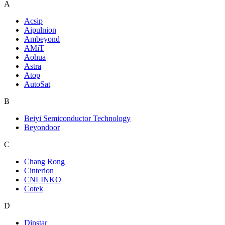
A
Acsip
Aipulnion
Ambeyond
AMiT
Aohua
Astra
Atop
AutoSat
B
Beiyi Semiconductor Technology
Beyondoor
C
Chang Rong
Cinterion
CNLINKO
Cotek
D
Dinstar