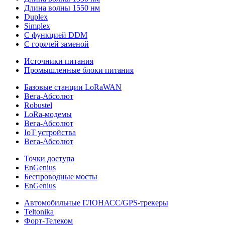
Длина волны 1550 нм
Duplex
Simplex
С функцией DDM
С горячей заменой
Источники питания
Промышленные блоки питания
Базовые станции LoRaWAN
Вега-Абсолют
Robustel
LoRa-модемы
Вега-Абсолют
IoT устройства
Вега-Абсолют
Точки доступа
EnGenius
Беспроводные мосты
EnGenius
Автомобильные ГЛОНАСС/GPS-трекеры
Teltonika
Форт-Телеком