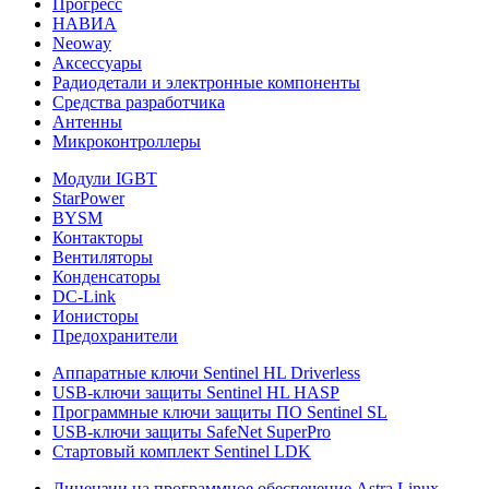
Прогресс
НАВИА
Neoway
Аксессуары
Радиодетали и электронные компоненты
Средства разработчика
Антенны
Микроконтроллеры
Модули IGBT
StarPower
BYSM
Контакторы
Вентиляторы
Конденсаторы
DC-Link
Ионисторы
Предохранители
Аппаратные ключи Sentinel HL Driverless
USB-ключи защиты Sentinel HL HASP
Программные ключи защиты ПО Sentinel SL
USB-ключи защиты SafeNet SuperPro
Стартовый комплект Sentinel LDK
Лицензии на программное обеспечение Astra Linux