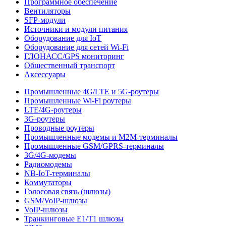
Программное обеспечение
Вентиляторы
SFP-модули
Источники и модули питания
Оборудование для IoT
Оборудование для сетей Wi-Fi
ГЛОНАСС/GPS мониторинг
Общественный транспорт
Аксессуары
Промышленные 4G/LTE и 5G-роутеры
Промышленные Wi-Fi роутеры
LTE/4G-роутеры
3G-роутеры
Проводные роутеры
Промышленные модемы и M2M-терминалы
Промышленные GSM/GPRS-терминалы
3G/4G-модемы
Радиомодемы
NB-IoT-терминалы
Коммутаторы
Голосовая связь (шлюзы)
GSM/VoIP-шлюзы
VoIP-шлюзы
Транкинговые E1/T1 шлюзы