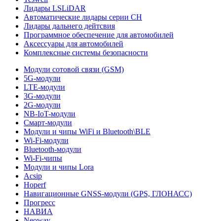
Лидары LSLiDAR
Автоматические лидары серии CH
Лидары дальнего дейтсвия
Программное обеспечение для автомобилей
Аксессуары для автомобилей
Комплексные системы безопасности
Модули сотовой связи (GSM)
5G-модули
LTE-модули
3G-модули
2G-модули
NB-IoT-модули
Смарт-модули
Модули и чипы WiFi и Bluetooth\BLE
Wi-Fi-модули
Bluetooth-модули
Wi-Fi-чипы
Модули и чипы Lora
Acsip
Hoperf
Навигационные GNSS-модули (GPS, ГЛОНАСС)
Прогресс
НАВИА
Neoway