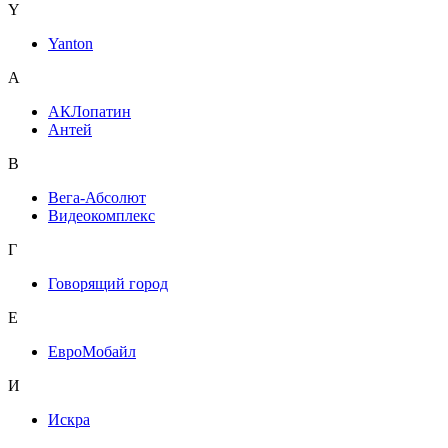
Y
Yanton
А
АКЛопатин
Антей
В
Вега-Абсолют
Видеокомплекс
Г
Говорящий город
Е
ЕвроМобайл
И
Искра