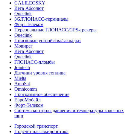
GALILEOSKY
Вега-Абсолют
Queclink
3G/ГЛОНАСС-терминалы
Форт-Телеком
Персональные ГЛОНАСС/GPS-трекеры
Queclink
Поисковые устройства/закладки
Мовирег
Вега-Абсолют
Queclink
ГЛОНАСС-пломбы
Jointech
Датчики уровня топлива
Mielta
AutoSat
Omnicomm
Программное обеспечение
ЕвроМобайл
Форт-Телеком
Система контроля давления и температуры колесных
шин
Городской транспорт
Подсчёт пассажиропотока