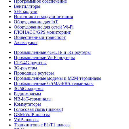
Программное обеспечение
Вентиляторы
SFP-модули
Источники и модули питания
Оборудование для IoT
Оборудование для сетей Wi-Fi
ГЛОНАСС/GPS мониторинг
Общественный транспорт
Аксессуары
Промышленные 4G/LTE и 5G-роутеры
Промышленные Wi-Fi роутеры
LTE/4G-роутеры
3G-роутеры
Проводные роутеры
Промышленные модемы и M2M-терминалы
Промышленные GSM/GPRS-терминалы
3G/4G-модемы
Радиомодемы
NB-IoT-терминалы
Коммутаторы
Голосовая связь (шлюзы)
GSM/VoIP-шлюзы
VoIP-шлюзы
Транкинговые E1/T1 шлюзы