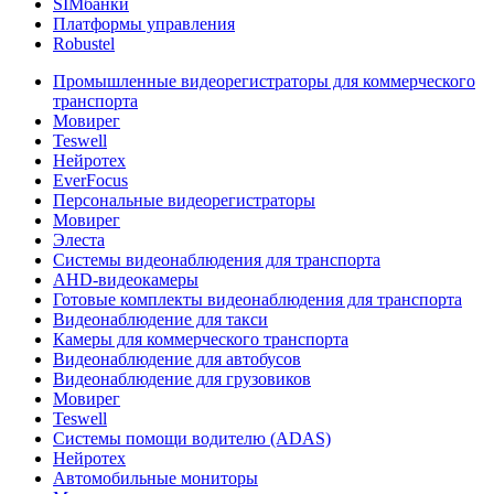
SIMбанки
Платформы управления
Robustel
Промышленные видеорегистраторы для коммерческого
транспорта
Мовирег
Teswell
Нейротех
EverFocus
Персональные видеорегистраторы
Мовирег
Элеста
Системы видеонаблюдения для транспорта
AHD-видеокамеры
Готовые комплекты видеонаблюдения для транспорта
Видеонаблюдение для такси
Камеры для коммерческого транспорта
Видеонаблюдение для автобусов
Видеонаблюдение для грузовиков
Мовирег
Teswell
Системы помощи водителю (ADAS)
Нейротех
Автомобильные мониторы