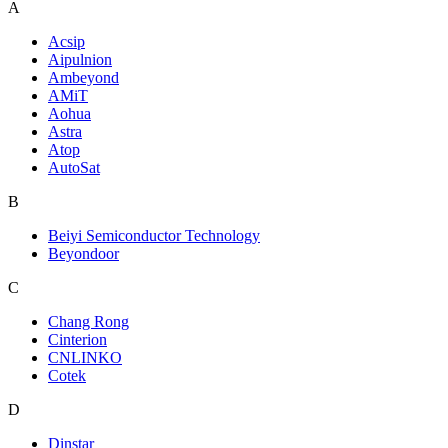
A
Acsip
Aipulnion
Ambeyond
AMiT
Aohua
Astra
Atop
AutoSat
B
Beiyi Semiconductor Technology
Beyondoor
C
Chang Rong
Cinterion
CNLINKO
Cotek
D
Dinstar