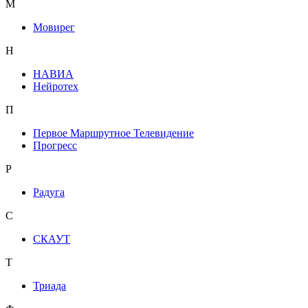
М
Мовирег
Н
НАВИА
Нейротех
П
Первое Маршрутное Телевидение
Прогресс
Р
Радуга
С
СКАУТ
Т
Триада