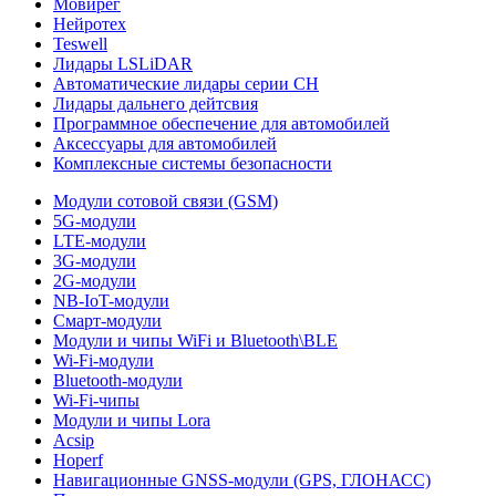
Мовирег
Нейротех
Teswell
Лидары LSLiDAR
Автоматические лидары серии CH
Лидары дальнего дейтсвия
Программное обеспечение для автомобилей
Аксессуары для автомобилей
Комплексные системы безопасности
Модули сотовой связи (GSM)
5G-модули
LTE-модули
3G-модули
2G-модули
NB-IoT-модули
Смарт-модули
Модули и чипы WiFi и Bluetooth\BLE
Wi-Fi-модули
Bluetooth-модули
Wi-Fi-чипы
Модули и чипы Lora
Acsip
Hoperf
Навигационные GNSS-модули (GPS, ГЛОНАСС)