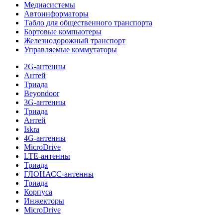
Медиасистемы
Автоинформаторы
Табло для общественного транспорта
Бортовые компьютеры
Железнодорожный транспорт
Управляемые коммутаторы
2G-антенны
Антей
Триада
Beyondoor
3G-антенны
Триада
Антей
Iskra
4G-антенны
MicroDrive
LTE-антенны
Триада
ГЛОНАСС-антенны
Триада
Корпуса
Инжекторы
MicroDrive