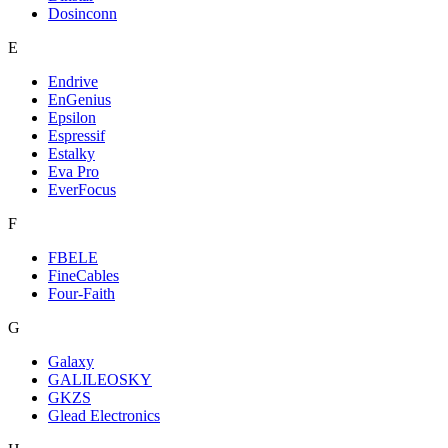
Dosinconn
E
Endrive
EnGenius
Epsilon
Espressif
Estalky
Eva Pro
EverFocus
F
FBELE
FineCables
Four-Faith
G
Galaxy
GALILEOSKY
GKZS
Glead Electronics