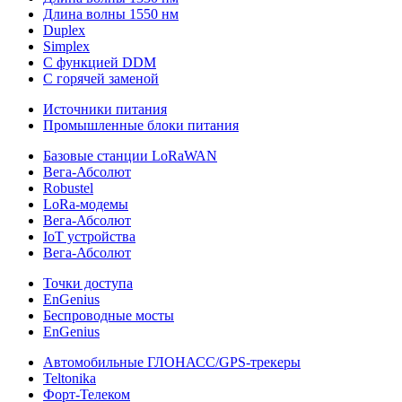
Длина волны 1550 нм
Duplex
Simplex
С функцией DDM
С горячей заменой
Источники питания
Промышленные блоки питания
Базовые станции LoRaWAN
Вега-Абсолют
Robustel
LoRa-модемы
Вега-Абсолют
IoT устройства
Вега-Абсолют
Точки доступа
EnGenius
Беспроводные мосты
EnGenius
Автомобильные ГЛОНАСС/GPS-трекеры
Teltonika
Форт-Телеком