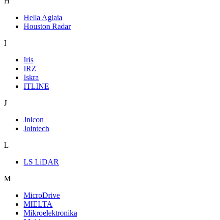
H
Hella Aglaia
Houston Radar
I
Iris
IRZ
Iskra
ITLINE
J
Jnicon
Jointech
L
LS LiDAR
M
MicroDrive
MIELTA
Mikroelektronika