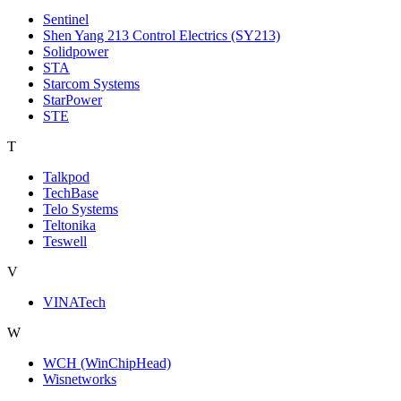
Sentinel
Shen Yang 213 Control Electrics (SY213)
Solidpower
STA
Starcom Systems
StarPower
STE
T
Talkpod
TechBase
Telo Systems
Teltonika
Teswell
V
VINATech
W
WCH (WinChipHead)
Wisnetworks