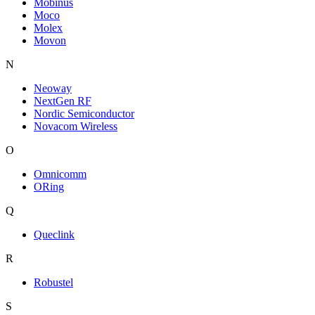
Mobinus
Moco
Molex
Movon
N
Neoway
NextGen RF
Nordic Semiconductor
Novacom Wireless
O
Omnicomm
ORing
Q
Queclink
R
Robustel
S