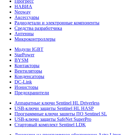
Прогресс
НАВИА
Neoway
Аксессуары
Радиодетали и электронные компоненты
Средства разработчика
Антенны
Микроконтроллеры
Модули IGBT
StarPower
BYSM
Контакторы
Вентиляторы
Конденсаторы
DC-Link
Ионисторы
Предохранители
Аппаратные ключи Sentinel HL Driverless
USB-ключи защиты Sentinel HL HASP
Программные ключи защиты ПО Sentinel SL
USB-ключи защиты SafeNet SuperPro
Стартовый комплект Sentinel LDK
Лицензии на программное обеспечение Astra Linux