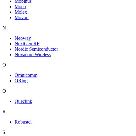
Mobinus
Moco
Molex
Movon
N
Neoway
NextGen RF
Nordic Semiconductor
Novacom Wireless
O
Omnicomm
ORing
Q
Queclink
R
Robustel
S