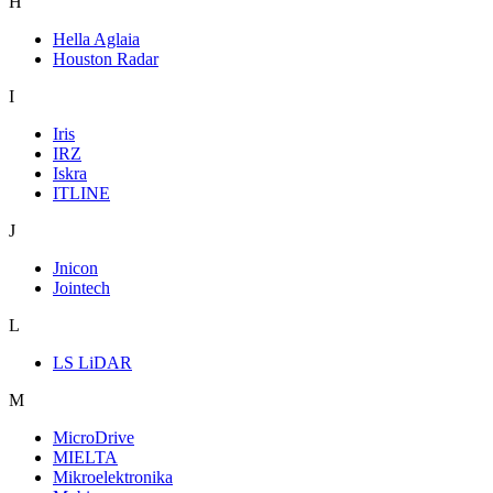
H
Hella Aglaia
Houston Radar
I
Iris
IRZ
Iskra
ITLINE
J
Jnicon
Jointech
L
LS LiDAR
M
MicroDrive
MIELTA
Mikroelektronika