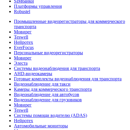
SIMбанки
Платформы управления
Robustel
Промышленные видеорегистраторы для коммерческого
транспорта
Мовирег
Teswell
Нейротех
EverFocus
Персональные видеорегистраторы
Мовирег
Элеста
Системы видеонаблюдения для транспорта
AHD-видеокамеры
Готовые комплекты видеонаблюдения для транспорта
Видеонаблюдение для такси
Камеры для коммерческого транспорта
Видеонаблюдение для автобусов
Видеонаблюдение для грузовиков
Мовирег
Teswell
Системы помощи водителю (ADAS)
Нейротех
Автомобильные мониторы