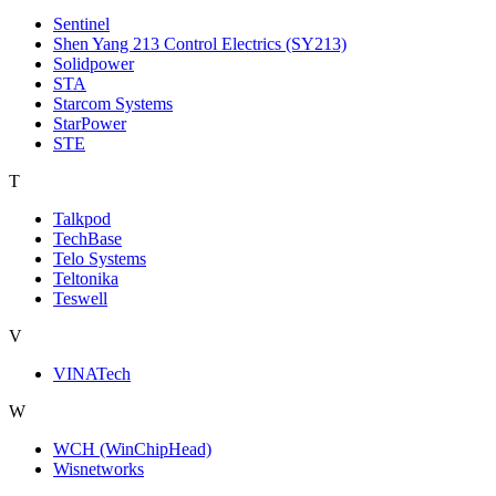
Sentinel
Shen Yang 213 Control Electrics (SY213)
Solidpower
STA
Starcom Systems
StarPower
STE
T
Talkpod
TechBase
Telo Systems
Teltonika
Teswell
V
VINATech
W
WCH (WinChipHead)
Wisnetworks