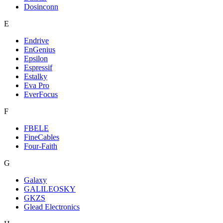
Dosinconn
E
Endrive
EnGenius
Epsilon
Espressif
Estalky
Eva Pro
EverFocus
F
FBELE
FineCables
Four-Faith
G
Galaxy
GALILEOSKY
GKZS
Glead Electronics