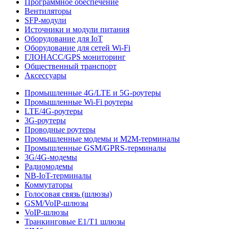
Программное обеспечение
Вентиляторы
SFP-модули
Источники и модули питания
Оборудование для IoT
Оборудование для сетей Wi-Fi
ГЛОНАСС/GPS мониторинг
Общественный транспорт
Аксессуары
Промышленные 4G/LTE и 5G-роутеры
Промышленные Wi-Fi роутеры
LTE/4G-роутеры
3G-роутеры
Проводные роутеры
Промышленные модемы и M2M-терминалы
Промышленные GSM/GPRS-терминалы
3G/4G-модемы
Радиомодемы
NB-IoT-терминалы
Коммутаторы
Голосовая связь (шлюзы)
GSM/VoIP-шлюзы
VoIP-шлюзы
Транкинговые E1/T1 шлюзы