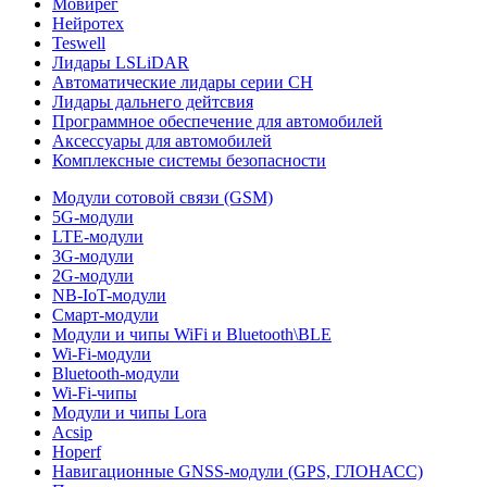
Мовирег
Нейротех
Teswell
Лидары LSLiDAR
Автоматические лидары серии CH
Лидары дальнего дейтсвия
Программное обеспечение для автомобилей
Аксессуары для автомобилей
Комплексные системы безопасности
Модули сотовой связи (GSM)
5G-модули
LTE-модули
3G-модули
2G-модули
NB-IoT-модули
Смарт-модули
Модули и чипы WiFi и Bluetooth\BLE
Wi-Fi-модули
Bluetooth-модули
Wi-Fi-чипы
Модули и чипы Lora
Acsip
Hoperf
Навигационные GNSS-модули (GPS, ГЛОНАСС)