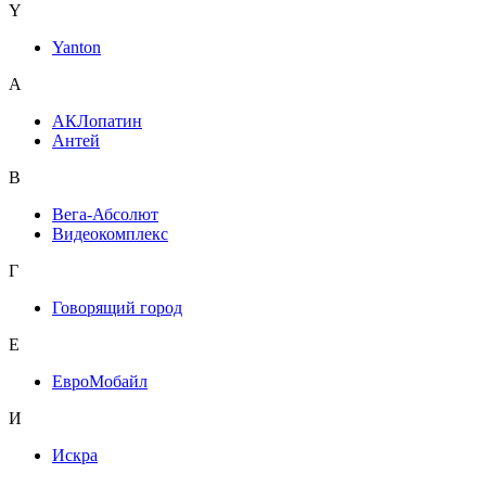
Y
Yanton
А
АКЛопатин
Антей
В
Вега-Абсолют
Видеокомплекс
Г
Говорящий город
Е
ЕвроМобайл
И
Искра