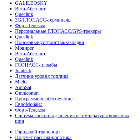
GALILEOSKY
Вега-Абсолют
Queclink
3G/ГЛОНАСС-терминалы
Форт-Телеком
Персональные ГЛОНАСС/GPS-трекеры
Queclink
Поисковые устройства/закладки
Мовирег
Вега-Абсолют
Queclink
ГЛОНАСС-пломбы
Jointech
Датчики уровня топлива
Mielta
AutoSat
Omnicomm
Программное обеспечение
ЕвроМобайл
Форт-Телеком
Система контроля давления и температуры колесных
шин
Городской транспорт
Подсчёт пассажиропотока