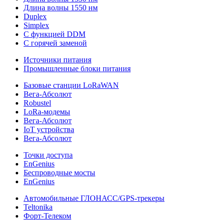
Длина волны 1550 нм
Duplex
Simplex
С функцией DDM
С горячей заменой
Источники питания
Промышленные блоки питания
Базовые станции LoRaWAN
Вега-Абсолют
Robustel
LoRa-модемы
Вега-Абсолют
IoT устройства
Вега-Абсолют
Точки доступа
EnGenius
Беспроводные мосты
EnGenius
Автомобильные ГЛОНАСС/GPS-трекеры
Teltonika
Форт-Телеком