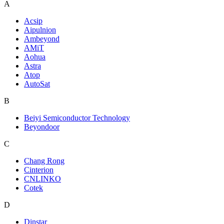
A
Acsip
Aipulnion
Ambeyond
AMiT
Aohua
Astra
Atop
AutoSat
B
Beiyi Semiconductor Technology
Beyondoor
C
Chang Rong
Cinterion
CNLINKO
Cotek
D
Dinstar