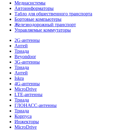
Медиасистемы
Автоинформаторы
Табло для общественного транспорта
Бортовые компьютеры
Железнодорожный транспорт
Управляемые коммутаторы
2G-антенны
Антей
Триада
Beyondoor
3G-антенны
Триада
Антей
Iskra
4G-антенны
MicroDrive
LTE-антенны
Триада
ГЛОНАСС-антенны
Триада
Корпуса
Инжекторы
MicroDrive