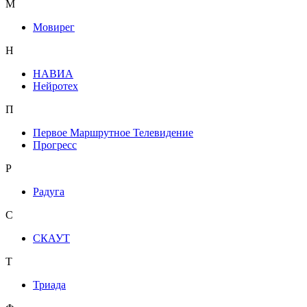
М
Мовирег
Н
НАВИА
Нейротех
П
Первое Маршрутное Телевидение
Прогресс
Р
Радуга
С
СКАУТ
Т
Триада