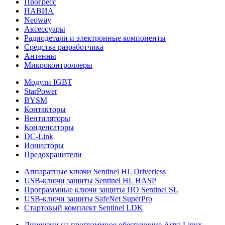
Прогресс
НАВИА
Neoway
Аксессуары
Радиодетали и электронные компоненты
Средства разработчика
Антенны
Микроконтроллеры
Модули IGBT
StarPower
BYSM
Контакторы
Вентиляторы
Конденсаторы
DC-Link
Ионисторы
Предохранители
Аппаратные ключи Sentinel HL Driverless
USB-ключи защиты Sentinel HL HASP
Программные ключи защиты ПО Sentinel SL
USB-ключи защиты SafeNet SuperPro
Стартовый комплект Sentinel LDK
Лицензии на программное обеспечение Astra Linux