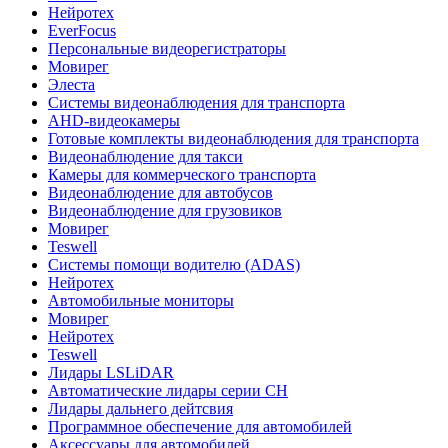
Нейротех
EverFocus
Персональные видеорегистраторы
Мовирег
Элеста
Системы видеонаблюдения для транспорта
AHD-видеокамеры
Готовые комплекты видеонаблюдения для транспорта
Видеонаблюдение для такси
Камеры для коммерческого транспорта
Видеонаблюдение для автобусов
Видеонаблюдение для грузовиков
Мовирег
Teswell
Системы помощи водителю (ADAS)
Нейротех
Автомобильные мониторы
Мовирег
Нейротех
Teswell
Лидары LSLiDAR
Автоматические лидары серии CH
Лидары дальнего дейтсвия
Программное обеспечение для автомобилей
Аксессуары для автомобилей