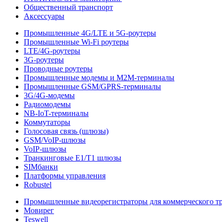
Общественный транспорт
Аксессуары
Промышленные 4G/LTE и 5G-роутеры
Промышленные Wi-Fi роутеры
LTE/4G-роутеры
3G-роутеры
Проводные роутеры
Промышленные модемы и M2M-терминалы
Промышленные GSM/GPRS-терминалы
3G/4G-модемы
Радиомодемы
NB-IoT-терминалы
Коммутаторы
Голосовая связь (шлюзы)
GSM/VoIP-шлюзы
VoIP-шлюзы
Транкинговые E1/T1 шлюзы
SIMбанки
Платформы управления
Robustel
Промышленные видеорегистраторы для коммерческого т
Мовирег
Teswell