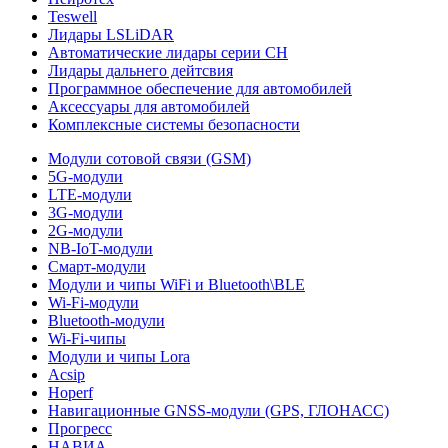
Teswell
Лидары LSLiDAR
Автоматические лидары серии CH
Лидары дальнего дейтсвия
Программное обеспечение для автомобилей
Аксессуары для автомобилей
Комплексные системы безопасности
Модули сотовой связи (GSM)
5G-модули
LTE-модули
3G-модули
2G-модули
NB-IoT-модули
Смарт-модули
Модули и чипы WiFi и Bluetooth\BLE
Wi-Fi-модули
Bluetooth-модули
Wi-Fi-чипы
Модули и чипы Lora
Acsip
Hoperf
Навигационные GNSS-модули (GPS, ГЛОНАСС)
Прогресс
НАВИА