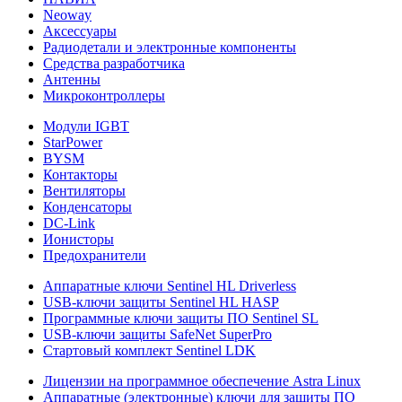
Neoway
Аксессуары
Радиодетали и электронные компоненты
Средства разработчика
Антенны
Микроконтроллеры
Модули IGBT
StarPower
BYSM
Контакторы
Вентиляторы
Конденсаторы
DC-Link
Ионисторы
Предохранители
Аппаратные ключи Sentinel HL Driverless
USB-ключи защиты Sentinel HL HASP
Программные ключи защиты ПО Sentinel SL
USB-ключи защиты SafeNet SuperPro
Стартовый комплект Sentinel LDK
Лицензии на программное обеспечение Astra Linux
Аппаратные (электронные) ключи для защиты ПО