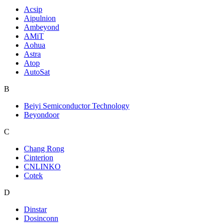
Acsip
Aipulnion
Ambeyond
AMiT
Aohua
Astra
Atop
AutoSat
B
Beiyi Semiconductor Technology
Beyondoor
C
Chang Rong
Cinterion
CNLINKO
Cotek
D
Dinstar
Dosinconn