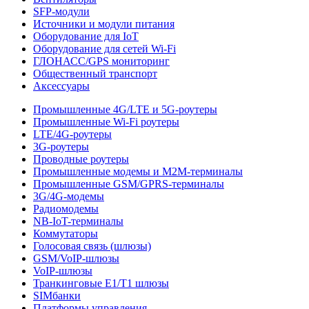
SFP-модули
Источники и модули питания
Оборудование для IoT
Оборудование для сетей Wi-Fi
ГЛОНАСС/GPS мониторинг
Общественный транспорт
Аксессуары
Промышленные 4G/LTE и 5G-роутеры
Промышленные Wi-Fi роутеры
LTE/4G-роутеры
3G-роутеры
Проводные роутеры
Промышленные модемы и M2M-терминалы
Промышленные GSM/GPRS-терминалы
3G/4G-модемы
Радиомодемы
NB-IoT-терминалы
Коммутаторы
Голосовая связь (шлюзы)
GSM/VoIP-шлюзы
VoIP-шлюзы
Транкинговые E1/T1 шлюзы
SIMбанки
Платформы управления