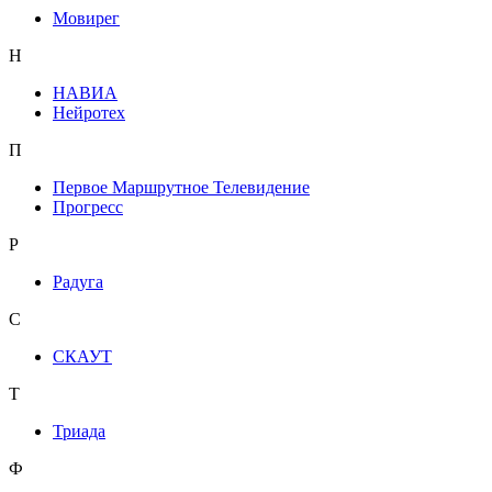
Мовирег
Н
НАВИА
Нейротех
П
Первое Маршрутное Телевидение
Прогресс
Р
Радуга
С
СКАУТ
Т
Триада
Ф