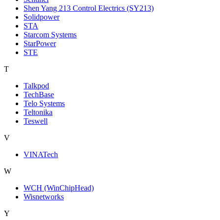
Shen Yang 213 Control Electrics (SY213)
Solidpower
STA
Starcom Systems
StarPower
STE
T
Talkpod
TechBase
Telo Systems
Teltonika
Teswell
V
VINATech
W
WCH (WinChipHead)
Wisnetworks
Y