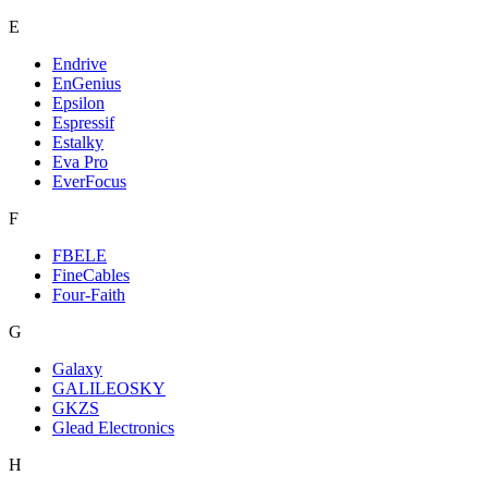
E
Endrive
EnGenius
Epsilon
Espressif
Estalky
Eva Pro
EverFocus
F
FBELE
FineCables
Four-Faith
G
Galaxy
GALILEOSKY
GKZS
Glead Electronics
H