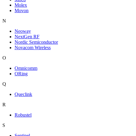
Molex
Movon
N
Neoway
NextGen RF
Nordic Semiconductor
Novacom Wireless
O
Omnicomm
ORing
Q
Queclink
R
Robustel
S
Sentinel