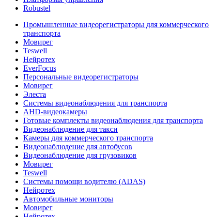
Robustel
Промышленные видеорегистраторы для коммерческого
транспорта
Мовирег
Teswell
Нейротех
EverFocus
Персональные видеорегистраторы
Мовирег
Элеста
Системы видеонаблюдения для транспорта
AHD-видеокамеры
Готовые комплекты видеонаблюдения для транспорта
Видеонаблюдение для такси
Камеры для коммерческого транспорта
Видеонаблюдение для автобусов
Видеонаблюдение для грузовиков
Мовирег
Teswell
Системы помощи водителю (ADAS)
Нейротех
Автомобильные мониторы
Мовирег
Нейротех