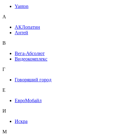
Yanton
А
АКЛопатин
Антей
В
Вега-Абсолют
Видеокомплекс
Г
Говорящий город
Е
ЕвроМобайл
И
Искра
М