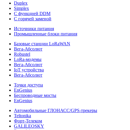
Duplex
Simplex
С функцией DDM
С горячей заменой
Источники питания
Промышленные блоки питания
Базовые станции LoRaWAN
Вега-Абсолют
Robustel
LoRa-модемы
Вега-Абсолют
IoT устройства
Вега-Абсолют
Точки доступа
EnGenius
Беспроводные мосты
EnGenius
Автомобильные ГЛОНАСС/GPS-трекеры
Teltonika
Форт-Телеком
GALILEOSKY