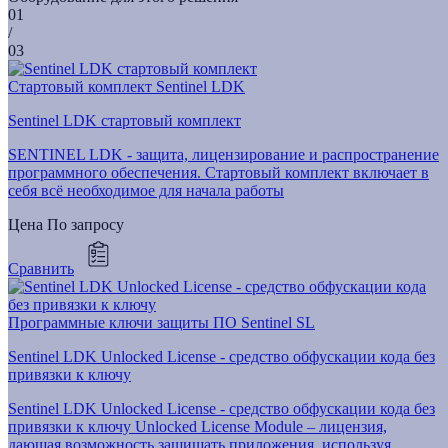
01
/
03
Стартовый комплект Sentinel LDK
Sentinel LDK стартовый комплект
SENTINEL LDK - защита, лицензирование и распространение
программного обеспечения. Стартовый комплект включает в
себя всё необходимое для начала работы
Цена
По запросу
Сравнить
Программные ключи защиты ПО Sentinel SL
Sentinel LDK Unlocked License - средство обфускации кода без
привязки к ключу
Sentinel LDK Unlocked License - средство обфускации кода без
привязки к ключу Unlocked License Module – лицензия,
дающая возможность защищать приложения, используя