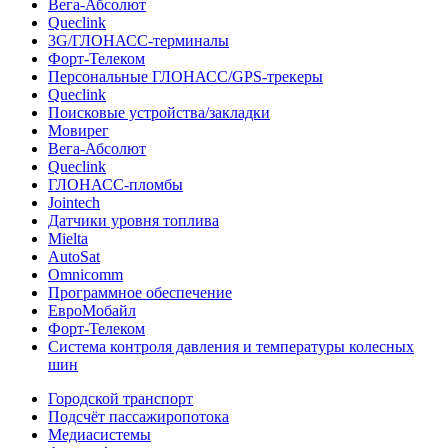
Вега-Абсолют
Queclink
3G/ГЛОНАСС-терминалы
Форт-Телеком
Персональные ГЛОНАСС/GPS-трекеры
Queclink
Поисковые устройства/закладки
Мовирег
Вега-Абсолют
Queclink
ГЛОНАСС-пломбы
Jointech
Датчики уровня топлива
Mielta
AutoSat
Omnicomm
Программное обеспечение
ЕвроМобайл
Форт-Телеком
Система контроля давления и температуры колесных
шин
Городской транспорт
Подсчёт пассажиропотока
Медиасистемы