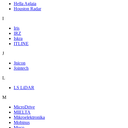
Hella Aglaia
Houston Radar
I
Iris
IRZ
Iskra
ITLINE
J
Jnicon
Jointech
L
LS LiDAR
M
MicroDrive
MIELTA
Mikroelektronika
Mobinus
Moco