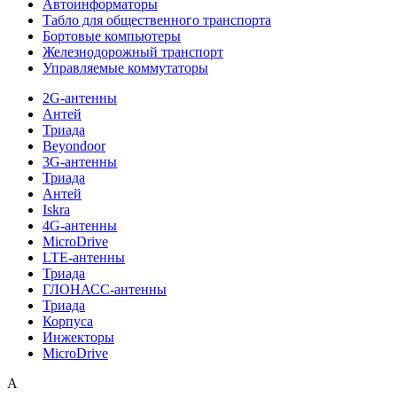
Автоинформаторы
Табло для общественного транспорта
Бортовые компьютеры
Железнодорожный транспорт
Управляемые коммутаторы
2G-антенны
Антей
Триада
Beyondoor
3G-антенны
Триада
Антей
Iskra
4G-антенны
MicroDrive
LTE-антенны
Триада
ГЛОНАСС-антенны
Триада
Корпуса
Инжекторы
MicroDrive
A