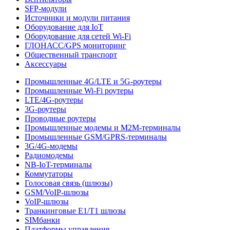
SFP-модули
Источники и модули питания
Оборудование для IoT
Оборудование для сетей Wi-Fi
ГЛОНАСС/GPS мониторинг
Общественный транспорт
Аксессуары
Промышленные 4G/LTE и 5G-роутеры
Промышленные Wi-Fi роутеры
LTE/4G-роутеры
3G-роутеры
Проводные роутеры
Промышленные модемы и M2M-терминалы
Промышленные GSM/GPRS-терминалы
3G/4G-модемы
Радиомодемы
NB-IoT-терминалы
Коммутаторы
Голосовая связь (шлюзы)
GSM/VoIP-шлюзы
VoIP-шлюзы
Транкинговые E1/T1 шлюзы
SIMбанки
Платформы управления