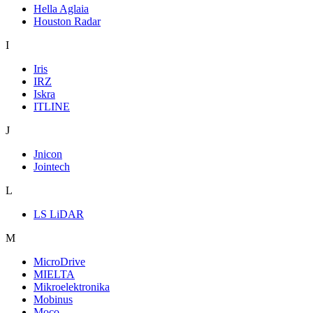
Hella Aglaia
Houston Radar
I
Iris
IRZ
Iskra
ITLINE
J
Jnicon
Jointech
L
LS LiDAR
M
MicroDrive
MIELTA
Mikroelektronika
Mobinus
Moco