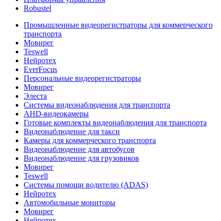
Robustel
Промышленные видеорегистраторы для коммерческого
транспорта
Мовирег
Teswell
Нейротех
EverFocus
Персональные видеорегистраторы
Мовирег
Элеста
Системы видеонаблюдения для транспорта
AHD-видеокамеры
Готовые комплекты видеонаблюдения для транспорта
Видеонаблюдение для такси
Камеры для коммерческого транспорта
Видеонаблюдение для автобусов
Видеонаблюдение для грузовиков
Мовирег
Teswell
Системы помощи водителю (ADAS)
Нейротех
Автомобильные мониторы
Мовирег
Нейротех