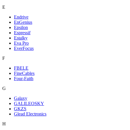
E
Endrive
EnGenius
Epsilon
Espressif
Estalky
Eva Pro
EverFocus
F
FBELE
FineCables
Four-Faith
G
Galaxy
GALILEOSKY
GKZS
Glead Electronics
H