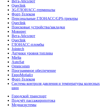
Вега-Абсолют
Queclink
3G/ГЛОНАСС-терминалы
Форт-Телеком
Персональные ГЛОНАСС/GPS-трекеры
Queclink
Поисковые устройства/закладки
Мовирег
Вега-Абсолют
Queclink
ГЛОНАСС-пломбы
Jointech
Датчики уровня топлива
Mielta
AutoSat
Omnicomm
Программное обеспечение
ЕвроМобайл
Форт-Телеком
Система контроля давления и температуры колесных
шин
Городской транспорт
Подсчёт пассажиропотока
Медиасистемы