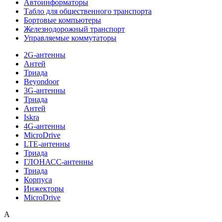
Автоинформаторы
Табло для общественного транспорта
Бортовые компьютеры
Железнодорожный транспорт
Управляемые коммутаторы
2G-антенны
Антей
Триада
Beyondoor
3G-антенны
Триада
Антей
Iskra
4G-антенны
MicroDrive
LTE-антенны
Триада
ГЛОНАСС-антенны
Триада
Корпуса
Инжекторы
MicroDrive
A