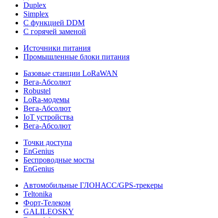
Duplex
Simplex
С функцией DDM
С горячей заменой
Источники питания
Промышленные блоки питания
Базовые станции LoRaWAN
Вега-Абсолют
Robustel
LoRa-модемы
Вега-Абсолют
IoT устройства
Вега-Абсолют
Точки доступа
EnGenius
Беспроводные мосты
EnGenius
Автомобильные ГЛОНАСС/GPS-трекеры
Teltonika
Форт-Телеком
GALILEOSKY