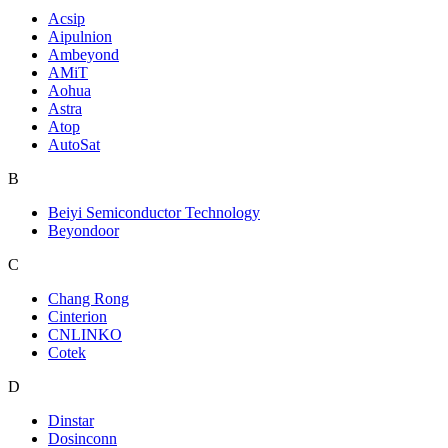
Acsip
Aipulnion
Ambeyond
AMiT
Aohua
Astra
Atop
AutoSat
B
Beiyi Semiconductor Technology
Beyondoor
C
Chang Rong
Cinterion
CNLINKO
Cotek
D
Dinstar
Dosinconn