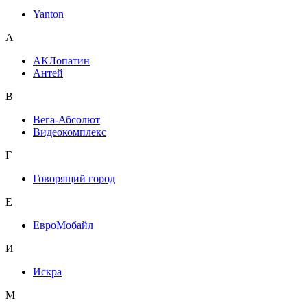
Yanton
А
АКЛопатин
Антей
В
Вега-Абсолют
Видеокомплекс
Г
Говорящий город
Е
ЕвроМобайл
И
Искра
М