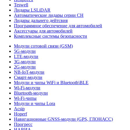
Teswell
Лидары LSLiDAR
Автоматические лидары серии CH
Лидары дальнего дейтсвия
Программное обеспечение для автомобилей
Аксессуары для автомобилей
Комплексные системы безопасности
Модули сотовой связи (GSM)
5G-модули
LTE-модули
3G-модули
2G-модули
NB-IoT-модули
Смарт-модули
Модули и чипы WiFi и Bluetooth\BLE
Wi-Fi-модули
Bluetooth-модули
Wi-Fi-чипы
Модули и чипы Lora
Acsip
Hoperf
Навигационные GNSS-модули (GPS, ГЛОНАСС)
Прогресс
НАВИА