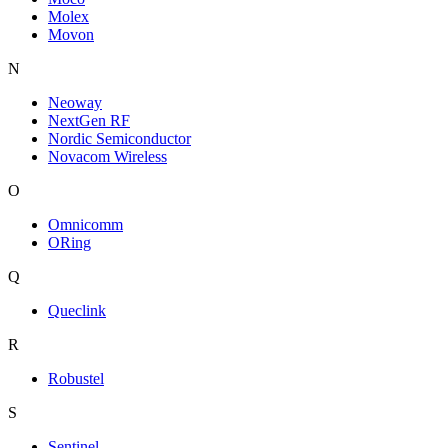
Molex
Movon
N
Neoway
NextGen RF
Nordic Semiconductor
Novacom Wireless
O
Omnicomm
ORing
Q
Queclink
R
Robustel
S
Sentinel