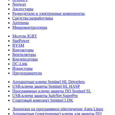
Neoway
Аксессуары
Радиодетали и электронные компоненты
Средства разработчика
Антенны
Микроконтроллеры
Модули IGBT
StarPower
BYSM
Контакторы
Вентиляторы
Конденсаторы
DC-Link
Ионисторы
Предохранители
Аппаратные ключи Sentinel HL Driverless
USB-ключи защиты Sentinel HL HASP
Программные ключи защиты ПО Sentinel SL
USB-ключи защиты SafeNet SuperPro
Стартовый комплект Sentinel LDK
Лицензии на программное обеспечение Astra Linux
Аппаратные (электронные) ключи для защиты ПО