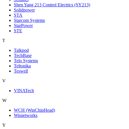
Shen Yang 213 Control Electrics (SY213)
Solidpower
STA
Starcom Systems
StarPower
STE
T
Talkpod
TechBase
Telo Systems
Teltonika
Teswell
V
VINATech
W
WCH (WinChipHead)
Wisnetworks
Y