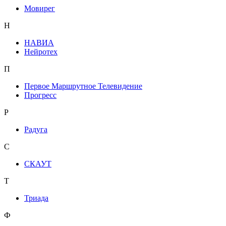
Мовирег
Н
НАВИА
Нейротех
П
Первое Маршрутное Телевидение
Прогресс
Р
Радуга
С
СКАУТ
Т
Триада
Ф