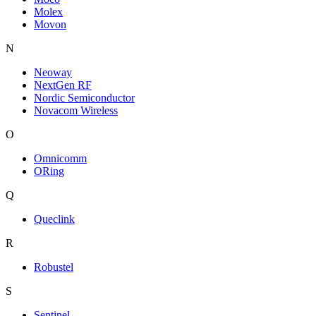
Molex
Movon
N
Neoway
NextGen RF
Nordic Semiconductor
Novacom Wireless
O
Omnicomm
ORing
Q
Queclink
R
Robustel
S
Sentinel