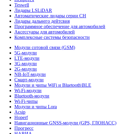
Teswell
Лидары LSLiDAR
Автоматические лидары серии CH
Лидары дальнего дейтсвия
Программное обеспечение для автомобилей
Аксессуары для автомобилей
Комплексные системы безопасности
Модули сотовой связи (GSM)
5G-модули
LTE-модули
3G-модули
2G-модули
NB-IoT-модули
Смарт-модули
Модули и чипы WiFi и Bluetooth\BLE
Wi-Fi-модули
Bluetooth-модули
Wi-Fi-чипы
Модули и чипы Lora
Acsip
Hoperf
Навигационные GNSS-модули (GPS, ГЛОНАСС)
Прогресс
НАВИА