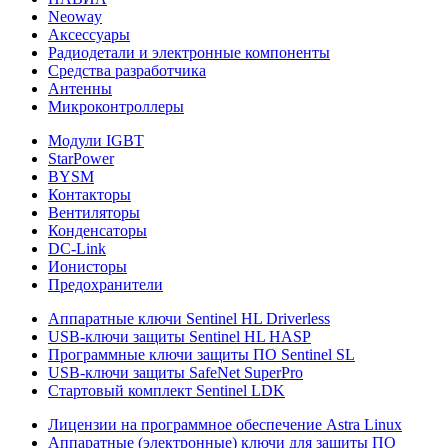
Neoway
Аксессуары
Радиодетали и электронные компоненты
Средства разработчика
Антенны
Микроконтроллеры
Модули IGBT
StarPower
BYSM
Контакторы
Вентиляторы
Конденсаторы
DC-Link
Ионисторы
Предохранители
Аппаратные ключи Sentinel HL Driverless
USB-ключи защиты Sentinel HL HASP
Программные ключи защиты ПО Sentinel SL
USB-ключи защиты SafeNet SuperPro
Стартовый комплект Sentinel LDK
Лицензии на программное обеспечение Astra Linux
Аппаратные (электронные) ключи для защиты ПО