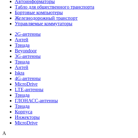
Автоинформаторы
Табло для общественного транспорта
Бортовые компьютеры
Железнодорожный транспорт
Управляемые коммутаторы
2G-антенны
Антей
Триада
Beyondoor
3G-антенны
Триада
Антей
Iskra
4G-антенны
MicroDrive
LTE-антенны
Триада
ГЛОНАСС-антенны
Триада
Корпуса
Инжекторы
MicroDrive
A