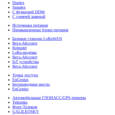
Duplex
Simplex
С функцией DDM
С горячей заменой
Источники питания
Промышленные блоки питания
Базовые станции LoRaWAN
Вега-Абсолют
Robustel
LoRa-модемы
Вега-Абсолют
IoT устройства
Вега-Абсолют
Точки доступа
EnGenius
Беспроводные мосты
EnGenius
Автомобильные ГЛОНАСС/GPS-трекеры
Teltonika
Форт-Телеком
GALILEOSKY