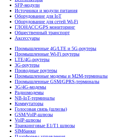
SFP-модули
Источники и модули питания
Оборудование для IoT
Оборудование для сетей Wi-Fi
ГЛОНАСС/GPS мониторинг
Общественный транспорт
Аксессуары
Промышленные 4G/LTE и 5G-роутеры
Промышленные Wi-Fi роутеры
LTE/4G-роутеры
3G-роутеры
Проводные роутеры
Промышленные модемы и M2M-терминалы
Промышленные GSM/GPRS-терминалы
3G/4G-модемы
Радиомодемы
NB-IoT-терминалы
Коммутаторы
Голосовая связь (шлюзы)
GSM/VoIP-шлюзы
VoIP-шлюзы
Транкинговые E1/T1 шлюзы
SIMбанки
Платформы управления