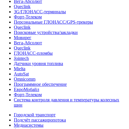
Вега-Абсолют
Queclink
3G/ГЛОНАСС-терминалы
Форт-Телеком
Персональные ГЛОНАСС/GPS-трекеры
Queclink
Поисковые устройства/закладки
Мовирег
Вега-Абсолют
Queclink
ГЛОНАСС-пломбы
Jointech
Датчики уровня топлива
Mielta
AutoSat
Omnicomm
Программное обеспечение
ЕвроМобайл
Форт-Телеком
Система контроля давления и температуры колесных
шин
Городской транспорт
Подсчёт пассажиропотока
Медиасистемы