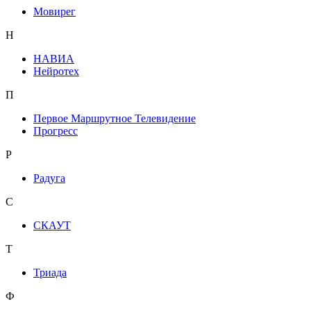
Мовирег
Н
НАВИА
Нейротех
П
Первое Маршрутное Телевидение
Прогресс
Р
Радуга
С
СКАУТ
Т
Триада
Ф