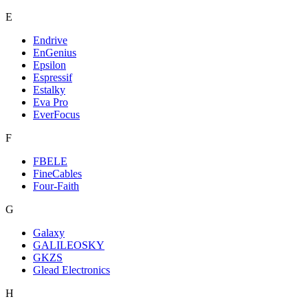
E
Endrive
EnGenius
Epsilon
Espressif
Estalky
Eva Pro
EverFocus
F
FBELE
FineCables
Four-Faith
G
Galaxy
GALILEOSKY
GKZS
Glead Electronics
H