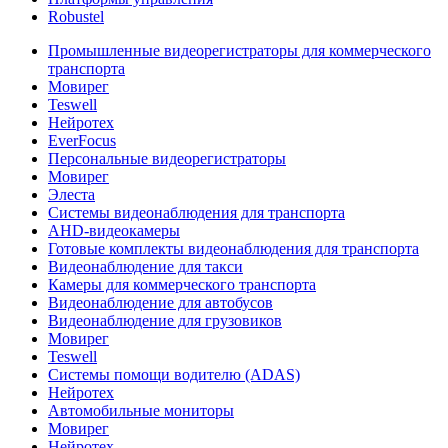
Robustel
Промышленные видеорегистраторы для коммерческого
транспорта
Мовирег
Teswell
Нейротех
EverFocus
Персональные видеорегистраторы
Мовирег
Элеста
Системы видеонаблюдения для транспорта
AHD-видеокамеры
Готовые комплекты видеонаблюдения для транспорта
Видеонаблюдение для такси
Камеры для коммерческого транспорта
Видеонаблюдение для автобусов
Видеонаблюдение для грузовиков
Мовирег
Teswell
Системы помощи водителю (ADAS)
Нейротех
Автомобильные мониторы
Мовирег
Нейротех