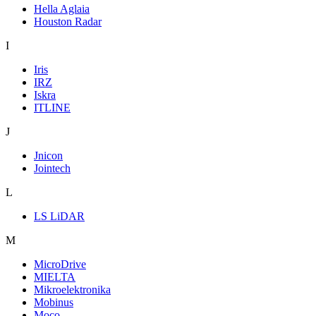
Hella Aglaia
Houston Radar
I
Iris
IRZ
Iskra
ITLINE
J
Jnicon
Jointech
L
LS LiDAR
M
MicroDrive
MIELTA
Mikroelektronika
Mobinus
Moco