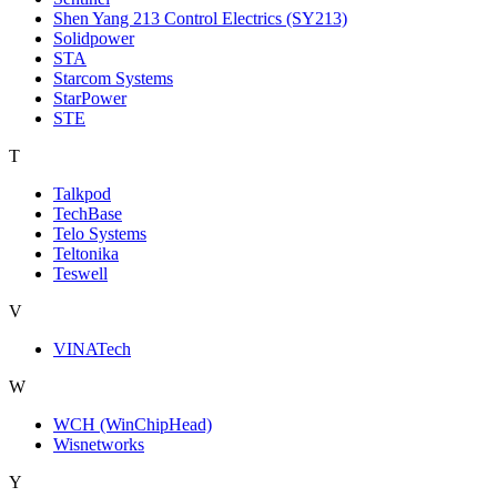
Shen Yang 213 Control Electrics (SY213)
Solidpower
STA
Starcom Systems
StarPower
STE
T
Talkpod
TechBase
Telo Systems
Teltonika
Teswell
V
VINATech
W
WCH (WinChipHead)
Wisnetworks
Y