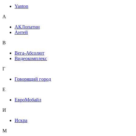
Yanton
А
АКЛопатин
Антей
В
Вега-Абсолют
Видеокомплекс
Г
Говорящий город
Е
ЕвроМобайл
И
Искра
М