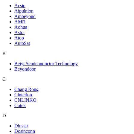
Acsip
Aipulnion
Ambeyond
AMiT
Aohua
Astra
Atop
AutoSat
B
Beiyi Semiconductor Technology
Beyondoor
C
Chang Rong
Cinterion
CNLINKO
Cotek
D
Dinstar
Dosinconn