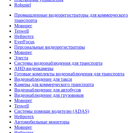
Robustel
Промышленные видеорегистраторы для коммерческого
транспорта
Мовирег
Teswell
Нейротех
EverFocus
Персональные видеорегистраторы
Мовирег
Элеста
Системы видеонаблюдения для транспорта
AHD-видеокамеры
Готовые комплекты видеонаблюдения для транспорта
Видеонаблюдение для такси
Камеры для коммерческого транспорта
Видеонаблюдение для автобусов
Видеонаблюдение для грузовиков
Мовирег
Teswell
Системы помощи водителю (ADAS)
Нейротех
Автомобильные мониторы
Мовирег
Нейротех