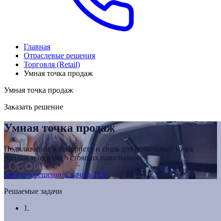
Главная
Отраслевые решения
Торговля (Retail)
Умная точка продаж
Умная точка продаж
Заказать решение
Умная точка продаж
Подключение к интернету и связь для мобильных точек
продаж и отдельно стоящих павильонов
Заказать решение
Скачать PDF
Решаемые задачи
1.