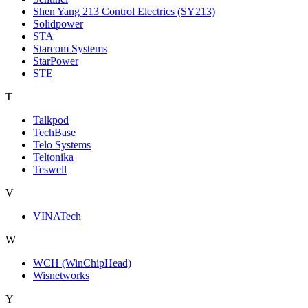
Shen Yang 213 Control Electrics (SY213)
Solidpower
STA
Starcom Systems
StarPower
STE
T
Talkpod
TechBase
Telo Systems
Teltonika
Teswell
V
VINATech
W
WCH (WinChipHead)
Wisnetworks
Y