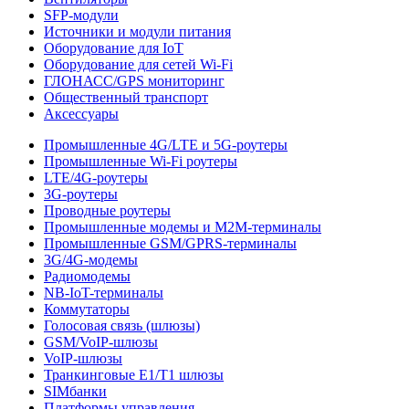
SFP-модули
Источники и модули питания
Оборудование для IoT
Оборудование для сетей Wi-Fi
ГЛОНАСС/GPS мониторинг
Общественный транспорт
Аксессуары
Промышленные 4G/LTE и 5G-роутеры
Промышленные Wi-Fi роутеры
LTE/4G-роутеры
3G-роутеры
Проводные роутеры
Промышленные модемы и M2M-терминалы
Промышленные GSM/GPRS-терминалы
3G/4G-модемы
Радиомодемы
NB-IoT-терминалы
Коммутаторы
Голосовая связь (шлюзы)
GSM/VoIP-шлюзы
VoIP-шлюзы
Транкинговые E1/T1 шлюзы
SIMбанки
Платформы управления