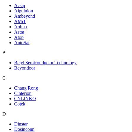
Acsip
Aipulnion
Ambeyond
AMiT
Aohua
Astra
Atop
AutoSat
B
Beiyi Semiconductor Technology
Beyondoor
C
Chang Rong
Cinterion
CNLINKO
Cotek
D
Dinstar
Dosinconn