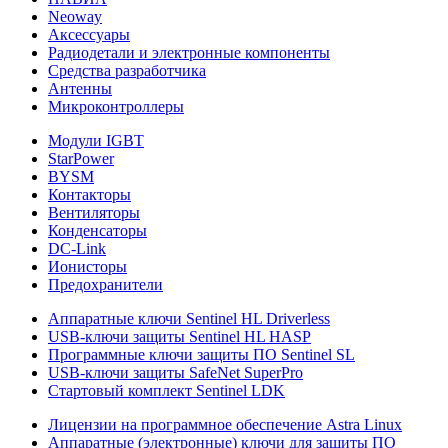
Neoway
Аксессуары
Радиодетали и электронные компоненты
Средства разработчика
Антенны
Микроконтроллеры
Модули IGBT
StarPower
BYSM
Контакторы
Вентиляторы
Конденсаторы
DC-Link
Ионисторы
Предохранители
Аппаратные ключи Sentinel HL Driverless
USB-ключи защиты Sentinel HL HASP
Программные ключи защиты ПО Sentinel SL
USB-ключи защиты SafeNet SuperPro
Стартовый комплект Sentinel LDK
Лицензии на программное обеспечение Astra Linux
Аппаратные (электронные) ключи для защиты ПО