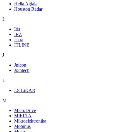
Hella Aglaia
Houston Radar
I
Iris
IRZ
Iskra
ITLINE
J
Jnicon
Jointech
L
LS LiDAR
M
MicroDrive
MIELTA
Mikroelektronika
Mobinus
Moco