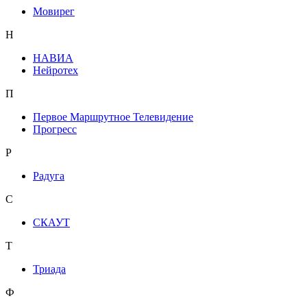
Мовирег
Н
НАВИА
Нейротех
П
Первое Маршрутное Телевидение
Прогресс
Р
Радуга
С
СКАУТ
Т
Триада
Ф