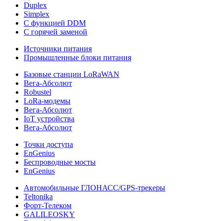
Duplex
Simplex
С функцией DDM
С горячей заменой
Источники питания
Промышленные блоки питания
Базовые станции LoRaWAN
Вега-Абсолют
Robustel
LoRa-модемы
Вега-Абсолют
IoT устройства
Вега-Абсолют
Точки доступа
EnGenius
Беспроводные мосты
EnGenius
Автомобильные ГЛОНАСС/GPS-трекеры
Teltonika
Форт-Телеком
GALILEOSKY