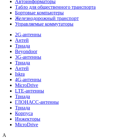
Автоинформаторы
Табло для общественного транспорта
Бортовые компьютеры
Железнодорожный транспорт
Управляемые коммутаторы
2G-антенны
Антей
Триада
Beyondoor
3G-антенны
Триада
Антей
Iskra
4G-антенны
MicroDrive
LTE-антенны
Триада
ГЛОНАСС-антенны
Триада
Корпуса
Инжекторы
MicroDrive
A