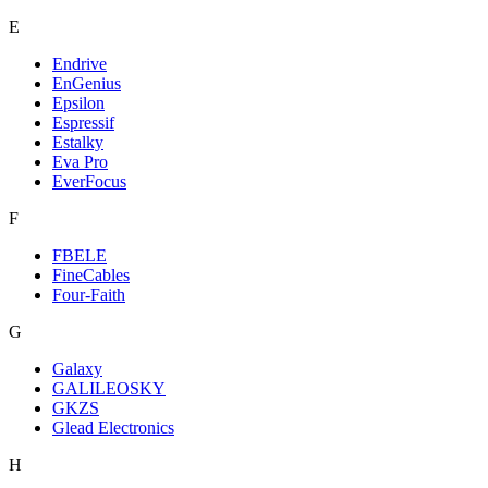
E
Endrive
EnGenius
Epsilon
Espressif
Estalky
Eva Pro
EverFocus
F
FBELE
FineCables
Four-Faith
G
Galaxy
GALILEOSKY
GKZS
Glead Electronics
H