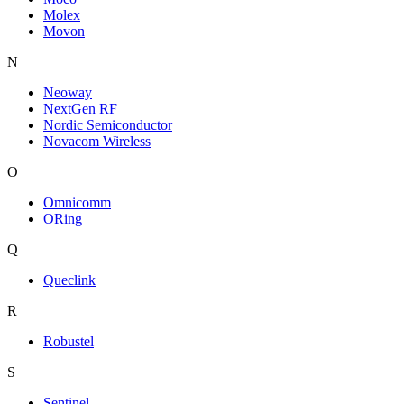
Molex
Movon
N
Neoway
NextGen RF
Nordic Semiconductor
Novacom Wireless
O
Omnicomm
ORing
Q
Queclink
R
Robustel
S
Sentinel