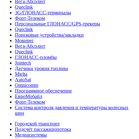
Вега-Абсолют
Queclink
3G/ГЛОНАСС-терминалы
Форт-Телеком
Персональные ГЛОНАСС/GPS-трекеры
Queclink
Поисковые устройства/закладки
Мовирег
Вега-Абсолют
Queclink
ГЛОНАСС-пломбы
Jointech
Датчики уровня топлива
Mielta
AutoSat
Omnicomm
Программное обеспечение
ЕвроМобайл
Форт-Телеком
Система контроля давления и температуры колесных
шин
Городской транспорт
Подсчёт пассажиропотока
Медиасистемы