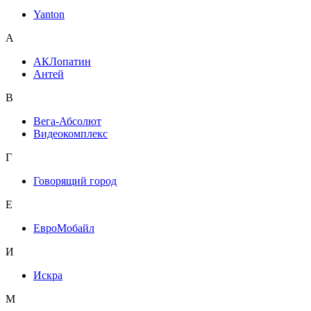
Yanton
А
АКЛопатин
Антей
В
Вега-Абсолют
Видеокомплекс
Г
Говорящий город
Е
ЕвроМобайл
И
Искра
М