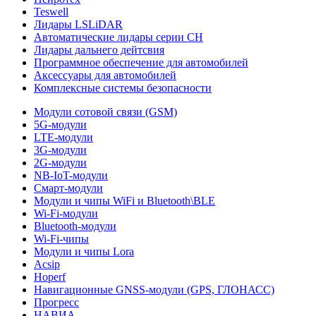
Teswell
Лидары LSLiDAR
Автоматические лидары серии CH
Лидары дальнего дейтсвия
Программное обеспечение для автомобилей
Аксессуары для автомобилей
Комплексные системы безопасности
Модули сотовой связи (GSM)
5G-модули
LTE-модули
3G-модули
2G-модули
NB-IoT-модули
Смарт-модули
Модули и чипы WiFi и Bluetooth\BLE
Wi-Fi-модули
Bluetooth-модули
Wi-Fi-чипы
Модули и чипы Lora
Acsip
Hoperf
Навигационные GNSS-модули (GPS, ГЛОНАСС)
Прогресс
НАВИА