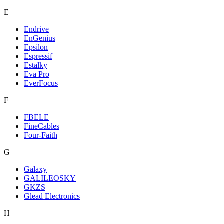
E
Endrive
EnGenius
Epsilon
Espressif
Estalky
Eva Pro
EverFocus
F
FBELE
FineCables
Four-Faith
G
Galaxy
GALILEOSKY
GKZS
Glead Electronics
H