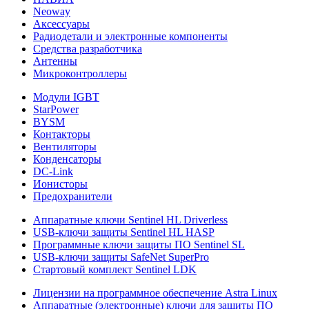
Neoway
Аксессуары
Радиодетали и электронные компоненты
Средства разработчика
Антенны
Микроконтроллеры
Модули IGBT
StarPower
BYSM
Контакторы
Вентиляторы
Конденсаторы
DC-Link
Ионисторы
Предохранители
Аппаратные ключи Sentinel HL Driverless
USB-ключи защиты Sentinel HL HASP
Программные ключи защиты ПО Sentinel SL
USB-ключи защиты SafeNet SuperPro
Стартовый комплект Sentinel LDK
Лицензии на программное обеспечение Astra Linux
Аппаратные (электронные) ключи для защиты ПО