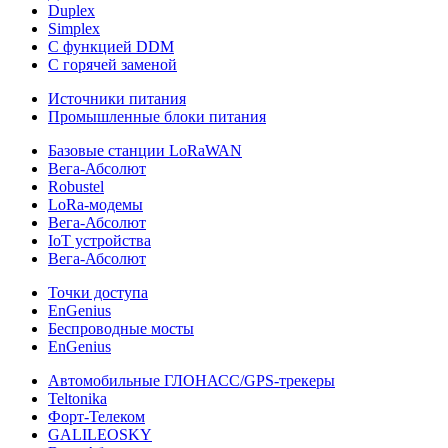
Duplex
Simplex
С функцией DDM
С горячей заменой
Источники питания
Промышленные блоки питания
Базовые станции LoRaWAN
Вега-Абсолют
Robustel
LoRa-модемы
Вега-Абсолют
IoT устройства
Вега-Абсолют
Точки доступа
EnGenius
Беспроводные мосты
EnGenius
Автомобильные ГЛОНАСС/GPS-трекеры
Teltonika
Форт-Телеком
GALILEOSKY