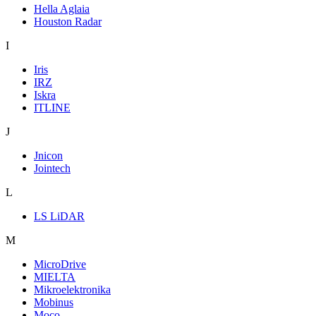
Hella Aglaia
Houston Radar
I
Iris
IRZ
Iskra
ITLINE
J
Jnicon
Jointech
L
LS LiDAR
M
MicroDrive
MIELTA
Mikroelektronika
Mobinus
Moco