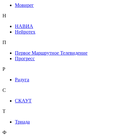
Мовирег
Н
НАВИА
Нейротех
П
Первое Маршрутное Телевидение
Прогресс
Р
Радуга
С
СКАУТ
Т
Триада
Ф