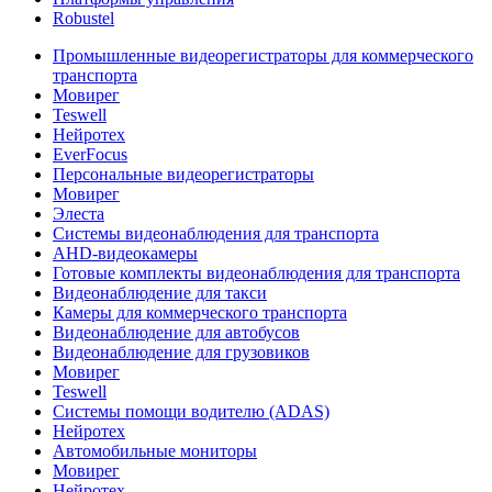
Robustel
Промышленные видеорегистраторы для коммерческого
транспорта
Мовирег
Teswell
Нейротех
EverFocus
Персональные видеорегистраторы
Мовирег
Элеста
Системы видеонаблюдения для транспорта
AHD-видеокамеры
Готовые комплекты видеонаблюдения для транспорта
Видеонаблюдение для такси
Камеры для коммерческого транспорта
Видеонаблюдение для автобусов
Видеонаблюдение для грузовиков
Мовирег
Teswell
Системы помощи водителю (ADAS)
Нейротех
Автомобильные мониторы
Мовирег
Нейротех