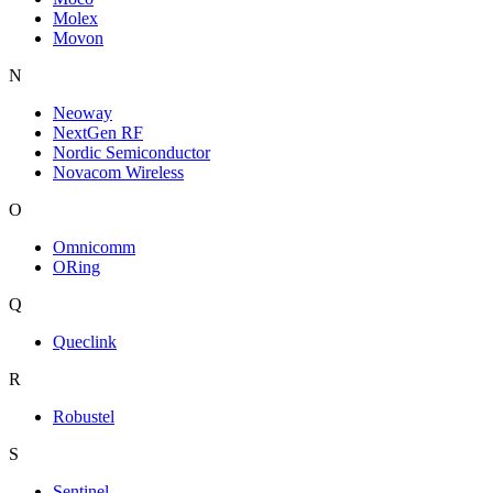
Molex
Movon
N
Neoway
NextGen RF
Nordic Semiconductor
Novacom Wireless
O
Omnicomm
ORing
Q
Queclink
R
Robustel
S
Sentinel