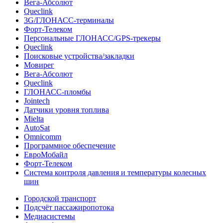
Вега-Абсолют
Queclink
3G/ГЛОНАСС-терминалы
Форт-Телеком
Персональные ГЛОНАСС/GPS-трекеры
Queclink
Поисковые устройства/закладки
Мовирег
Вега-Абсолют
Queclink
ГЛОНАСС-пломбы
Jointech
Датчики уровня топлива
Mielta
AutoSat
Omnicomm
Программное обеспечение
ЕвроМобайл
Форт-Телеком
Система контроля давления и температуры колесных
шин
Городской транспорт
Подсчёт пассажиропотока
Медиасистемы