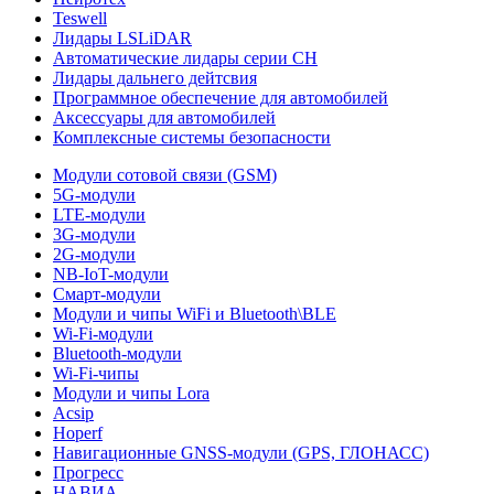
Teswell
Лидары LSLiDAR
Автоматические лидары серии CH
Лидары дальнего дейтсвия
Программное обеспечение для автомобилей
Аксессуары для автомобилей
Комплексные системы безопасности
Модули сотовой связи (GSM)
5G-модули
LTE-модули
3G-модули
2G-модули
NB-IoT-модули
Смарт-модули
Модули и чипы WiFi и Bluetooth\BLE
Wi-Fi-модули
Bluetooth-модули
Wi-Fi-чипы
Модули и чипы Lora
Acsip
Hoperf
Навигационные GNSS-модули (GPS, ГЛОНАСС)
Прогресс
НАВИА