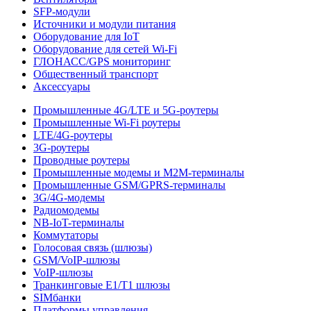
SFP-модули
Источники и модули питания
Оборудование для IoT
Оборудование для сетей Wi-Fi
ГЛОНАСС/GPS мониторинг
Общественный транспорт
Аксессуары
Промышленные 4G/LTE и 5G-роутеры
Промышленные Wi-Fi роутеры
LTE/4G-роутеры
3G-роутеры
Проводные роутеры
Промышленные модемы и M2M-терминалы
Промышленные GSM/GPRS-терминалы
3G/4G-модемы
Радиомодемы
NB-IoT-терминалы
Коммутаторы
Голосовая связь (шлюзы)
GSM/VoIP-шлюзы
VoIP-шлюзы
Транкинговые E1/T1 шлюзы
SIMбанки
Платформы управления