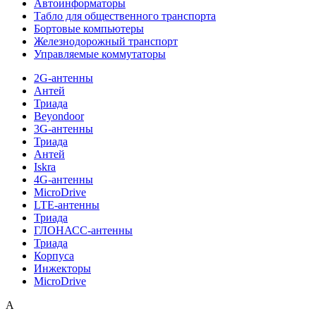
Автоинформаторы
Табло для общественного транспорта
Бортовые компьютеры
Железнодорожный транспорт
Управляемые коммутаторы
2G-антенны
Антей
Триада
Beyondoor
3G-антенны
Триада
Антей
Iskra
4G-антенны
MicroDrive
LTE-антенны
Триада
ГЛОНАСС-антенны
Триада
Корпуса
Инжекторы
MicroDrive
A