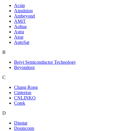
Acsip
Aipulnion
Ambeyond
AMiT
Aohua
Astra
Atop
AutoSat
B
Beiyi Semiconductor Technology
Beyondoor
C
Chang Rong
Cinterion
CNLINKO
Cotek
D
Dinstar
Dosinconn