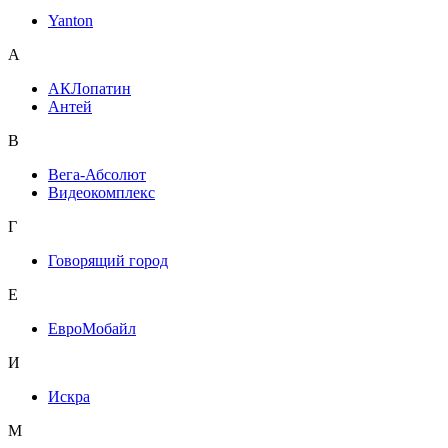
Yanton
А
АКЛопатин
Антей
В
Вега-Абсолют
Видеокомплекс
Г
Говорящий город
Е
ЕвроМобайл
И
Искра
М