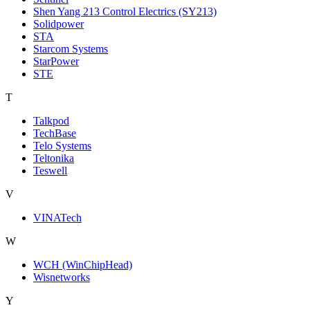
Shen Yang 213 Control Electrics (SY213)
Solidpower
STA
Starcom Systems
StarPower
STE
T
Talkpod
TechBase
Telo Systems
Teltonika
Teswell
V
VINATech
W
WCH (WinChipHead)
Wisnetworks
Y