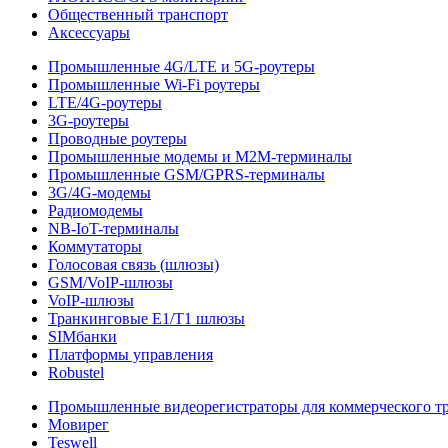
Общественный транспорт
Аксессуары
Промышленные 4G/LTE и 5G-роутеры
Промышленные Wi-Fi роутеры
LTE/4G-роутеры
3G-роутеры
Проводные роутеры
Промышленные модемы и M2M-терминалы
Промышленные GSM/GPRS-терминалы
3G/4G-модемы
Радиомодемы
NB-IoT-терминалы
Коммутаторы
Голосовая связь (шлюзы)
GSM/VoIP-шлюзы
VoIP-шлюзы
Транкинговые E1/T1 шлюзы
SIMбанки
Платформы управления
Robustel
Промышленные видеорегистраторы для коммерческого т
Мовирег
Teswell