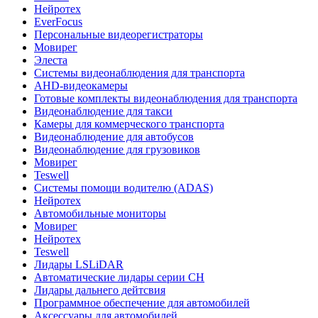
Нейротех
EverFocus
Персональные видеорегистраторы
Мовирег
Элеста
Системы видеонаблюдения для транспорта
AHD-видеокамеры
Готовые комплекты видеонаблюдения для транспорта
Видеонаблюдение для такси
Камеры для коммерческого транспорта
Видеонаблюдение для автобусов
Видеонаблюдение для грузовиков
Мовирег
Teswell
Системы помощи водителю (ADAS)
Нейротех
Автомобильные мониторы
Мовирег
Нейротех
Teswell
Лидары LSLiDAR
Автоматические лидары серии CH
Лидары дальнего дейтсвия
Программное обеспечение для автомобилей
Аксессуары для автомобилей