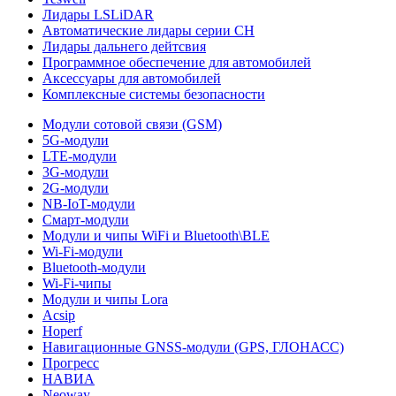
Лидары LSLiDAR
Автоматические лидары серии CH
Лидары дальнего дейтсвия
Программное обеспечение для автомобилей
Аксессуары для автомобилей
Комплексные системы безопасности
Модули сотовой связи (GSM)
5G-модули
LTE-модули
3G-модули
2G-модули
NB-IoT-модули
Смарт-модули
Модули и чипы WiFi и Bluetooth\BLE
Wi-Fi-модули
Bluetooth-модули
Wi-Fi-чипы
Модули и чипы Lora
Acsip
Hoperf
Навигационные GNSS-модули (GPS, ГЛОНАСС)
Прогресс
НАВИА
Neoway