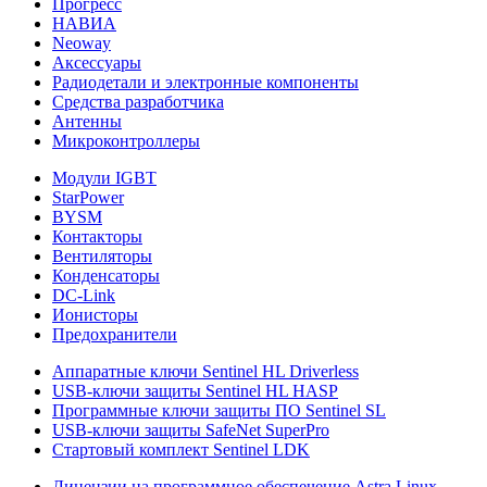
Прогресс
НАВИА
Neoway
Аксессуары
Радиодетали и электронные компоненты
Средства разработчика
Антенны
Микроконтроллеры
Модули IGBT
StarPower
BYSM
Контакторы
Вентиляторы
Конденсаторы
DC-Link
Ионисторы
Предохранители
Аппаратные ключи Sentinel HL Driverless
USB-ключи защиты Sentinel HL HASP
Программные ключи защиты ПО Sentinel SL
USB-ключи защиты SafeNet SuperPro
Стартовый комплект Sentinel LDK
Лицензии на программное обеспечение Astra Linux