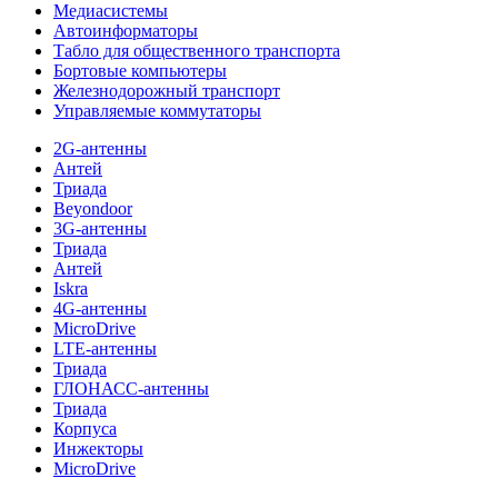
Медиасистемы
Автоинформаторы
Табло для общественного транспорта
Бортовые компьютеры
Железнодорожный транспорт
Управляемые коммутаторы
2G-антенны
Антей
Триада
Beyondoor
3G-антенны
Триада
Антей
Iskra
4G-антенны
MicroDrive
LTE-антенны
Триада
ГЛОНАСС-антенны
Триада
Корпуса
Инжекторы
MicroDrive