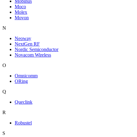
Mobinus
Moco
Molex
Movon
N
Neoway
NextGen RF
Nordic Semiconductor
Novacom Wireless
O
Omnicomm
ORing
Q
Queclink
R
Robustel
S