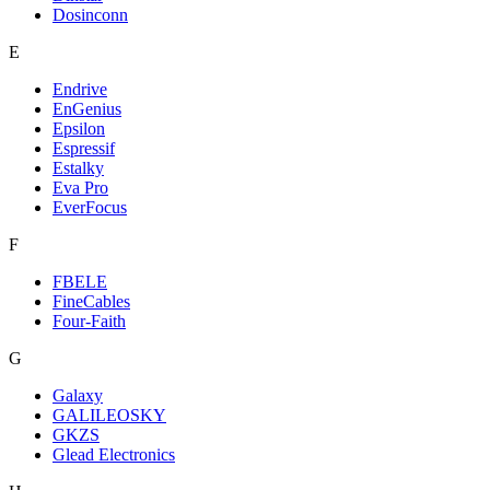
Dosinconn
E
Endrive
EnGenius
Epsilon
Espressif
Estalky
Eva Pro
EverFocus
F
FBELE
FineCables
Four-Faith
G
Galaxy
GALILEOSKY
GKZS
Glead Electronics