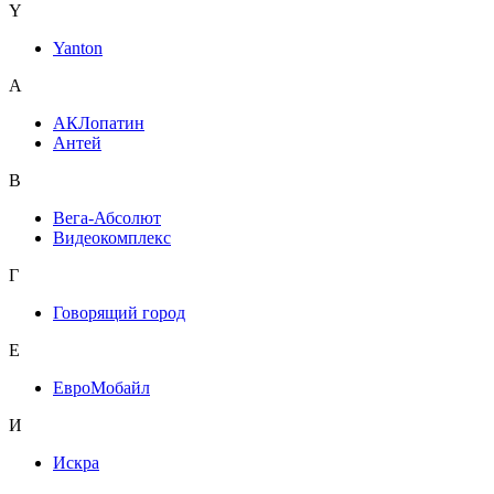
Y
Yanton
А
АКЛопатин
Антей
В
Вега-Абсолют
Видеокомплекс
Г
Говорящий город
Е
ЕвроМобайл
И
Искра