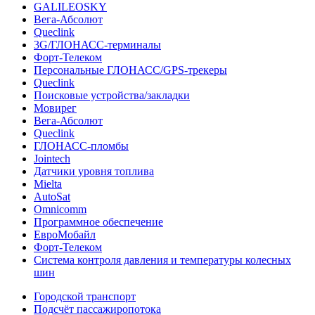
GALILEOSKY
Вега-Абсолют
Queclink
3G/ГЛОНАСС-терминалы
Форт-Телеком
Персональные ГЛОНАСС/GPS-трекеры
Queclink
Поисковые устройства/закладки
Мовирег
Вега-Абсолют
Queclink
ГЛОНАСС-пломбы
Jointech
Датчики уровня топлива
Mielta
AutoSat
Omnicomm
Программное обеспечение
ЕвроМобайл
Форт-Телеком
Система контроля давления и температуры колесных
шин
Городской транспорт
Подсчёт пассажиропотока