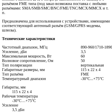
разъёмом FME типа (под заказ возможна поставка с любыми
разъёмами: SMA/SMB/SMC/BNC/FME/TNC/MCX/MMCX и т.
п.
Предназначена для использования с устройствами, имеющими
соответствующий антенный разъём (GSM/GPRS модемы,
шлюзы).
Технические характеристики
Частотный диапазон, МГц
890-960/1710-189
Усиление, дБи
3,5
Максимальная мощность, Вт
60
Волновое сопротивление, Ом
50
Тип поляризации
вертикальная
Габаритные размеры, мм
115 x 22 x 4
Тип разъёма
FME
Температурный диапазон
-30°С...+75°С
Габариты, мм
115 х 22 х 4
Рабочая температура
-30°C…+75°C
Усиление
3,5 дБи