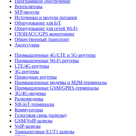
Программное обеспечение
Вентиляторы
SFP-модули
Источники и модули питания
Оборудование для IoT
Оборудование для сетей Wi-Fi
ГЛОНАСС/GPS мониторинг
Общественный транспорт
Аксессуары
Промышленные 4G/LTE и 5G-роутеры
Промышленные Wi-Fi роутеры
LTE/4G-роутеры
3G-роутеры
Проводные роутеры
Промышленные модемы и M2M-терминалы
Промышленные GSM/GPRS-терминалы
3G/4G-модемы
Радиомодемы
NB-IoT-терминалы
Коммутаторы
Голосовая связь (шлюзы)
GSM/VoIP-шлюзы
VoIP-шлюзы
Транкинговые E1/T1 шлюзы