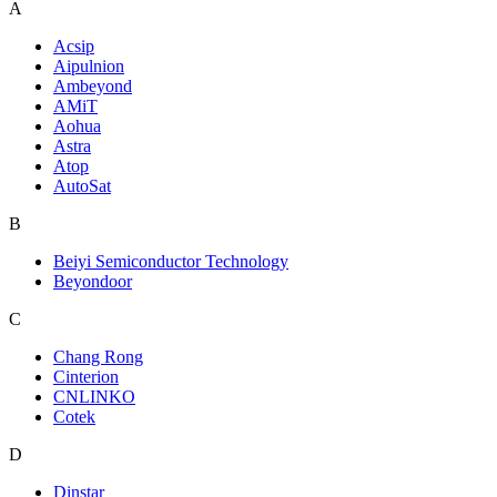
A
Acsip
Aipulnion
Ambeyond
AMiT
Aohua
Astra
Atop
AutoSat
B
Beiyi Semiconductor Technology
Beyondoor
C
Chang Rong
Cinterion
CNLINKO
Cotek
D
Dinstar