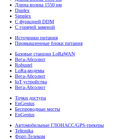
Длина волны 1550 нм
Duplex
Simplex
С функцией DDM
С горячей заменой
Источники питания
Промышленные блоки питания
Базовые станции LoRaWAN
Вега-Абсолют
Robustel
LoRa-модемы
Вега-Абсолют
IoT устройства
Вега-Абсолют
Точки доступа
EnGenius
Беспроводные мосты
EnGenius
Автомобильные ГЛОНАСС/GPS-трекеры
Teltonika
Форт-Телеком