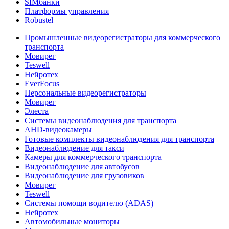
SIMбанки
Платформы управления
Robustel
Промышленные видеорегистраторы для коммерческого
транспорта
Мовирег
Teswell
Нейротех
EverFocus
Персональные видеорегистраторы
Мовирег
Элеста
Системы видеонаблюдения для транспорта
AHD-видеокамеры
Готовые комплекты видеонаблюдения для транспорта
Видеонаблюдение для такси
Камеры для коммерческого транспорта
Видеонаблюдение для автобусов
Видеонаблюдение для грузовиков
Мовирег
Teswell
Системы помощи водителю (ADAS)
Нейротех
Автомобильные мониторы