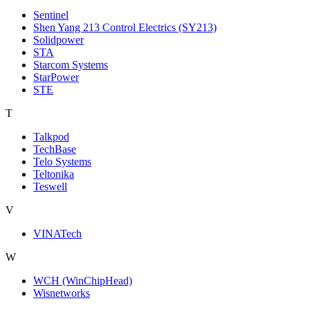
Sentinel
Shen Yang 213 Control Electrics (SY213)
Solidpower
STA
Starcom Systems
StarPower
STE
T
Talkpod
TechBase
Telo Systems
Teltonika
Teswell
V
VINATech
W
WCH (WinChipHead)
Wisnetworks