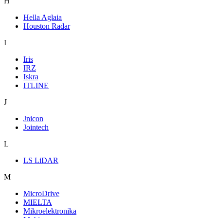
H
Hella Aglaia
Houston Radar
I
Iris
IRZ
Iskra
ITLINE
J
Jnicon
Jointech
L
LS LiDAR
M
MicroDrive
MIELTA
Mikroelektronika