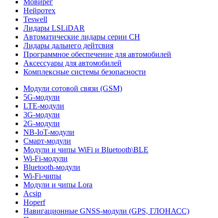
Мовирег
Нейротех
Teswell
Лидары LSLiDAR
Автоматические лидары серии CH
Лидары дальнего дейтсвия
Программное обеспечение для автомобилей
Аксессуары для автомобилей
Комплексные системы безопасности
Модули сотовой связи (GSM)
5G-модули
LTE-модули
3G-модули
2G-модули
NB-IoT-модули
Смарт-модули
Модули и чипы WiFi и Bluetooth\BLE
Wi-Fi-модули
Bluetooth-модули
Wi-Fi-чипы
Модули и чипы Lora
Acsip
Hoperf
Навигационные GNSS-модули (GPS, ГЛОНАСС)