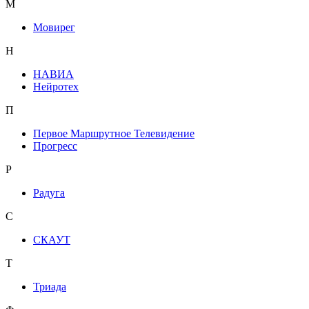
М
Мовирег
Н
НАВИА
Нейротех
П
Первое Маршрутное Телевидение
Прогресс
Р
Радуга
С
СКАУТ
Т
Триада