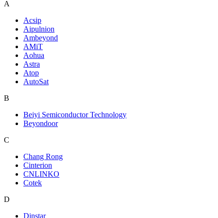
A
Acsip
Aipulnion
Ambeyond
AMiT
Aohua
Astra
Atop
AutoSat
B
Beiyi Semiconductor Technology
Beyondoor
C
Chang Rong
Cinterion
CNLINKO
Cotek
D
Dinstar