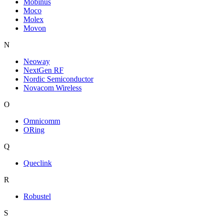
Mobinus
Moco
Molex
Movon
N
Neoway
NextGen RF
Nordic Semiconductor
Novacom Wireless
O
Omnicomm
ORing
Q
Queclink
R
Robustel
S