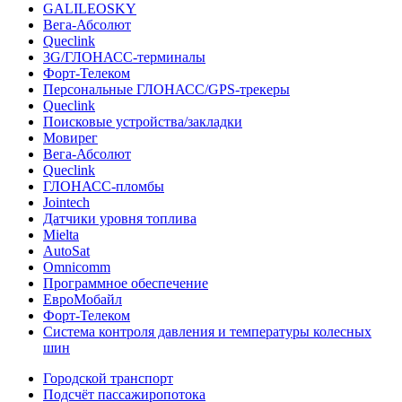
GALILEOSKY
Вега-Абсолют
Queclink
3G/ГЛОНАСС-терминалы
Форт-Телеком
Персональные ГЛОНАСС/GPS-трекеры
Queclink
Поисковые устройства/закладки
Мовирег
Вега-Абсолют
Queclink
ГЛОНАСС-пломбы
Jointech
Датчики уровня топлива
Mielta
AutoSat
Omnicomm
Программное обеспечение
ЕвроМобайл
Форт-Телеком
Система контроля давления и температуры колесных
шин
Городской транспорт
Подсчёт пассажиропотока