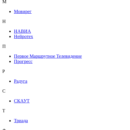
М
Мовирег
Н
НАВИА
Нейротех
П
Первое Маршрутное Телевидение
Прогресс
Р
Радуга
С
СКАУТ
Т
Триада