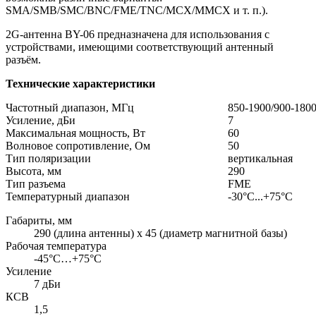
SMA/SMB/SMC/BNC/FME/TNC/MCX/MMCX и т. п.).
2G-антенна BY-06 предназначена для использования с
устройствами, имеющими соответствующий антенный
разъём.
Технические характеристики
Частотный диапазон, МГц
850-1900/900-180
Усиление, дБи
7
Максимальная мощность, Вт
60
Волновое сопротивление, Ом
50
Тип поляризации
вертикальная
Высота, мм
290
Тип разъема
FME
Температурный диапазон
-30°С...+75°С
Габариты, мм
290 (длина антенны) х 45 (диаметр магнитной базы)
Рабочая температура
-45°C…+75°C
Усиление
7 дБи
КСВ
1,5