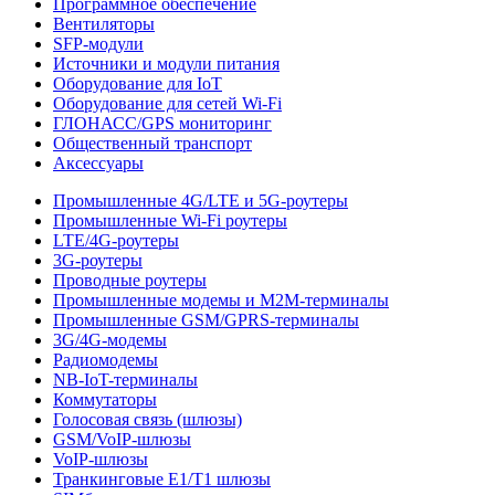
Программное обеспечение
Вентиляторы
SFP-модули
Источники и модули питания
Оборудование для IoT
Оборудование для сетей Wi-Fi
ГЛОНАСС/GPS мониторинг
Общественный транспорт
Аксессуары
Промышленные 4G/LTE и 5G-роутеры
Промышленные Wi-Fi роутеры
LTE/4G-роутеры
3G-роутеры
Проводные роутеры
Промышленные модемы и M2M-терминалы
Промышленные GSM/GPRS-терминалы
3G/4G-модемы
Радиомодемы
NB-IoT-терминалы
Коммутаторы
Голосовая связь (шлюзы)
GSM/VoIP-шлюзы
VoIP-шлюзы
Транкинговые E1/T1 шлюзы