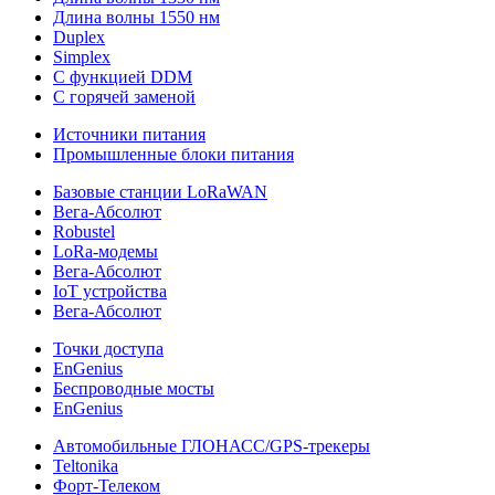
Длина волны 1550 нм
Duplex
Simplex
С функцией DDM
С горячей заменой
Источники питания
Промышленные блоки питания
Базовые станции LoRaWAN
Вега-Абсолют
Robustel
LoRa-модемы
Вега-Абсолют
IoT устройства
Вега-Абсолют
Точки доступа
EnGenius
Беспроводные мосты
EnGenius
Автомобильные ГЛОНАСС/GPS-трекеры
Teltonika
Форт-Телеком