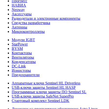
Прогресс
НАВИА
Neoway
Аксессуары
Радиодетали и электронные компоненты
Средства разработчика
Антенны
Микроконтроллеры
Модули IGBT
StarPower
BYSM
Контакторы
Вентиляторы
Конденсаторы
DC-Link
Ионисторы
Предохранители
Аппаратные ключи Sentinel HL Driverless
USB-ключи защиты Sentinel HL HASP
Программные ключи защиты ПО Sentinel SL
USB-ключи защиты SafeNet SuperPro
Стартовый комплект Sentinel LDK
Лицензии на программное обеспечение Astra Linux