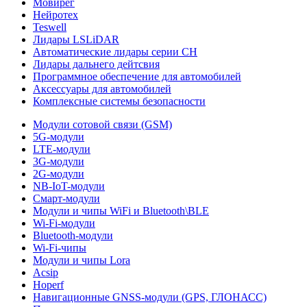
Мовирег
Нейротех
Teswell
Лидары LSLiDAR
Автоматические лидары серии CH
Лидары дальнего дейтсвия
Программное обеспечение для автомобилей
Аксессуары для автомобилей
Комплексные системы безопасности
Модули сотовой связи (GSM)
5G-модули
LTE-модули
3G-модули
2G-модули
NB-IoT-модули
Смарт-модули
Модули и чипы WiFi и Bluetooth\BLE
Wi-Fi-модули
Bluetooth-модули
Wi-Fi-чипы
Модули и чипы Lora
Acsip
Hoperf
Навигационные GNSS-модули (GPS, ГЛОНАСС)