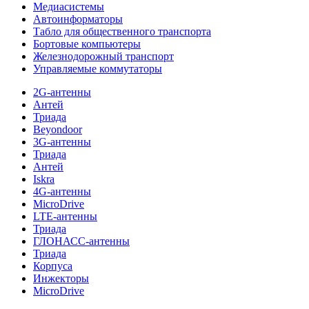
Медиасистемы
Автоинформаторы
Табло для общественного транспорта
Бортовые компьютеры
Железнодорожный транспорт
Управляемые коммутаторы
2G-антенны
Антей
Триада
Beyondoor
3G-антенны
Триада
Антей
Iskra
4G-антенны
MicroDrive
LTE-антенны
Триада
ГЛОНАСС-антенны
Триада
Корпуса
Инжекторы
MicroDrive