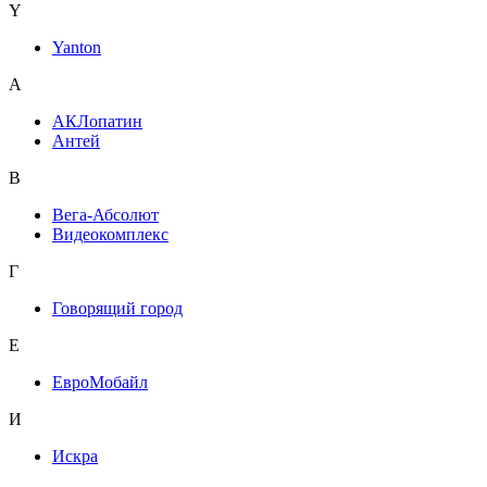
Y
Yanton
А
АКЛопатин
Антей
В
Вега-Абсолют
Видеокомплекс
Г
Говорящий город
Е
ЕвроМобайл
И
Искра