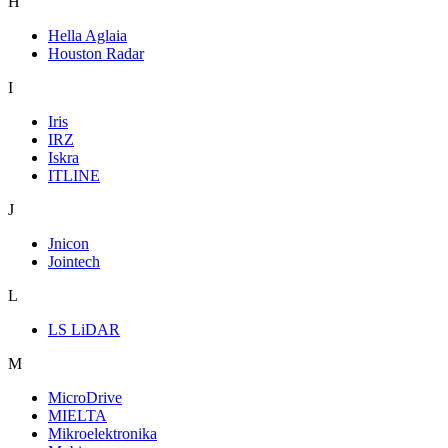
H
Hella Aglaia
Houston Radar
I
Iris
IRZ
Iskra
ITLINE
J
Jnicon
Jointech
L
LS LiDAR
M
MicroDrive
MIELTA
Mikroelektronika