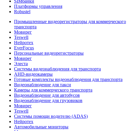
SIMбанки
Платформы управления
Robustel
Промышленные видеорегистраторы для коммерческого
транспорта
Мовирег
Teswell
Нейротех
EverFocus
Персональные видеорегистраторы
Мовирег
Элеста
Системы видеонаблюдения для транспорта
AHD-видеокамеры
Готовые комплекты видеонаблюдения для транспорта
Видеонаблюдение для такси
Камеры для коммерческого транспорта
Видеонаблюдение для автобусов
Видеонаблюдение для грузовиков
Мовирег
Teswell
Системы помощи водителю (ADAS)
Нейротех
Автомобильные мониторы