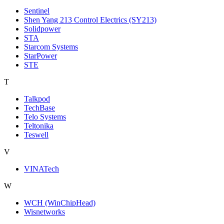
Sentinel
Shen Yang 213 Control Electrics (SY213)
Solidpower
STA
Starcom Systems
StarPower
STE
T
Talkpod
TechBase
Telo Systems
Teltonika
Teswell
V
VINATech
W
WCH (WinChipHead)
Wisnetworks