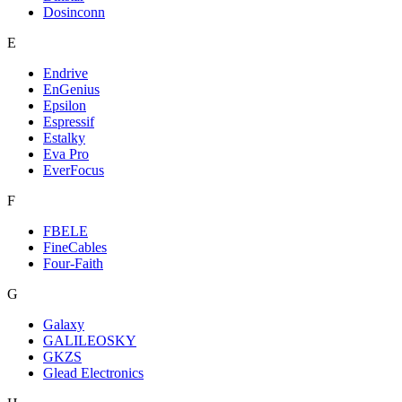
Dosinconn
E
Endrive
EnGenius
Epsilon
Espressif
Estalky
Eva Pro
EverFocus
F
FBELE
FineCables
Four-Faith
G
Galaxy
GALILEOSKY
GKZS
Glead Electronics