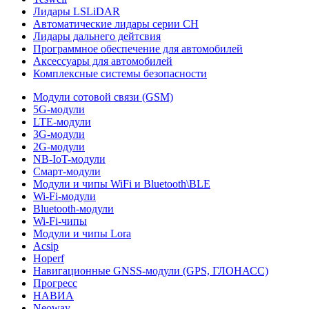
Лидары LSLiDAR
Автоматические лидары серии CH
Лидары дальнего дейтсвия
Программное обеспечение для автомобилей
Аксессуары для автомобилей
Комплексные системы безопасности
Модули сотовой связи (GSM)
5G-модули
LTE-модули
3G-модули
2G-модули
NB-IoT-модули
Смарт-модули
Модули и чипы WiFi и Bluetooth\BLE
Wi-Fi-модули
Bluetooth-модули
Wi-Fi-чипы
Модули и чипы Lora
Acsip
Hoperf
Навигационные GNSS-модули (GPS, ГЛОНАСС)
Прогресс
НАВИА
Neoway