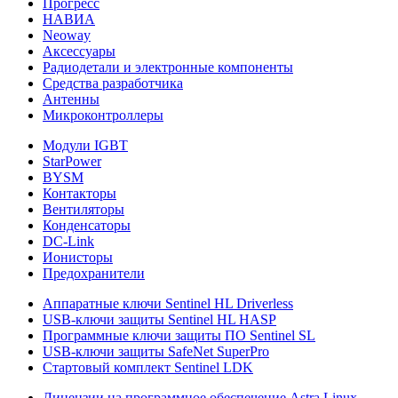
Прогресс
НАВИА
Neoway
Аксессуары
Радиодетали и электронные компоненты
Средства разработчика
Антенны
Микроконтроллеры
Модули IGBT
StarPower
BYSM
Контакторы
Вентиляторы
Конденсаторы
DC-Link
Ионисторы
Предохранители
Аппаратные ключи Sentinel HL Driverless
USB-ключи защиты Sentinel HL HASP
Программные ключи защиты ПО Sentinel SL
USB-ключи защиты SafeNet SuperPro
Стартовый комплект Sentinel LDK
Лицензии на программное обеспечение Astra Linux