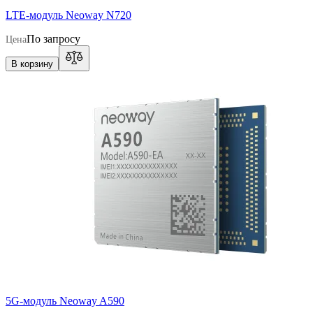
LTE-модуль Neoway N720
По запросу
Цена
В корзину
5G-модуль Neoway A590