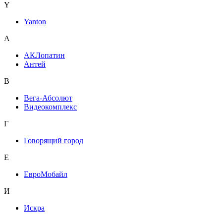
Y
Yanton
А
АКЛопатин
Антей
В
Вега-Абсолют
Видеокомплекс
Г
Говорящий город
Е
ЕвроМобайл
И
Искра