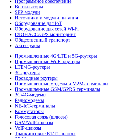
Программное обеспечение
Вентиляторы
SFP-модули
Источники и модули питания
Оборудование для IoT
Оборудование для сетей Wi-Fi
ГЛОНАСС/GPS мониторинг
Общественный транспорт
Аксессуары
Промышленные 4G/LTE и 5G-роутеры
Промышленные Wi-Fi роутеры
LTE/4G-роутеры
3G-роутеры
Проводные роутеры
Промышленные модемы и M2M-терминалы
Промышленные GSM/GPRS-терминалы
3G/4G-модемы
Радиомодемы
NB-IoT-терминалы
Коммутаторы
Голосовая связь (шлюзы)
GSM/VoIP-шлюзы
VoIP-шлюзы
Транкинговые E1/T1 шлюзы