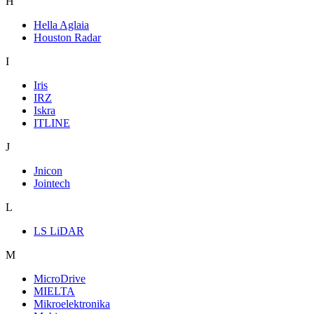
H
Hella Aglaia
Houston Radar
I
Iris
IRZ
Iskra
ITLINE
J
Jnicon
Jointech
L
LS LiDAR
M
MicroDrive
MIELTA
Mikroelektronika