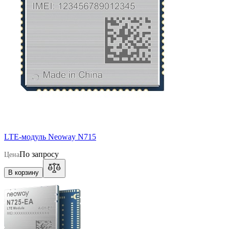
LTE-модуль Neoway N715
По запросу
Цена
В корзину