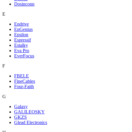
Dosinconn
E
Endrive
EnGenius
Epsilon
Espressif
Estalky
Eva Pro
EverFocus
F
FBELE
FineCables
Four-Faith
G
Galaxy
GALILEOSKY
GKZS
Glead Electronics