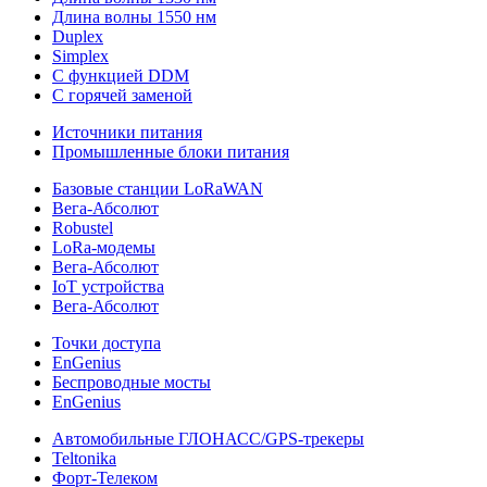
Длина волны 1550 нм
Duplex
Simplex
С функцией DDM
С горячей заменой
Источники питания
Промышленные блоки питания
Базовые станции LoRaWAN
Вега-Абсолют
Robustel
LoRa-модемы
Вега-Абсолют
IoT устройства
Вега-Абсолют
Точки доступа
EnGenius
Беспроводные мосты
EnGenius
Автомобильные ГЛОНАСС/GPS-трекеры
Teltonika
Форт-Телеком