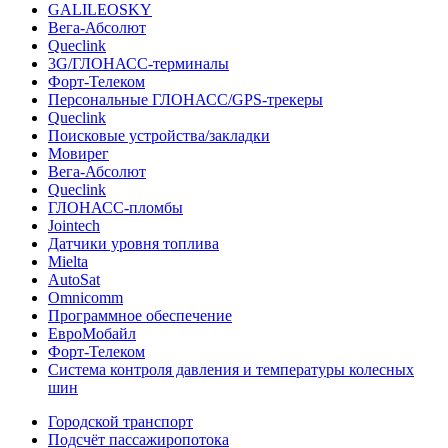
GALILEOSKY
Вега-Абсолют
Queclink
3G/ГЛОНАСС-терминалы
Форт-Телеком
Персональные ГЛОНАСС/GPS-трекеры
Queclink
Поисковые устройства/закладки
Мовирег
Вега-Абсолют
Queclink
ГЛОНАСС-пломбы
Jointech
Датчики уровня топлива
Mielta
AutoSat
Omnicomm
Программное обеспечение
ЕвроМобайл
Форт-Телеком
Система контроля давления и температуры колесных
шин
Городской транспорт
Подсчёт пассажиропотока