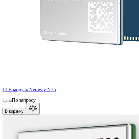
LTE-модуль Neoway N75
По запросу
Цена
В корзину