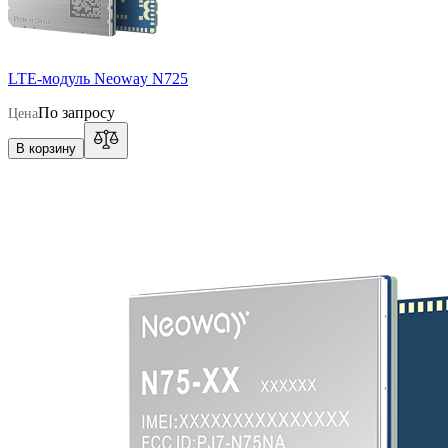
LTE-модуль Neoway N725
По запросу
Цена
В корзину