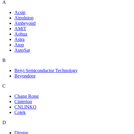
A
Acsip
Aipulnion
Ambeyond
AMiT
Aohua
Astra
Atop
AutoSat
B
Beiyi Semiconductor Technology
Beyondoor
C
Chang Rong
Cinterion
CNLINKO
Cotek
D
Dinstar