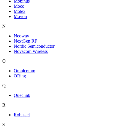
Mobinus
Moco
Molex
Movon
N
Neoway
NextGen RF
Nordic Semiconductor
Novacom Wireless
O
Omnicomm
ORing
Q
Queclink
R
Robustel
S