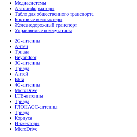
Медиасистемы
Автоинформаторы
Табло для общественного транспорта
Бортовые компьютеры
Железнодорожный транспорт
Управляемые коммутаторы
2G-антенны
Антей
Триада
Beyondoor
3G-антенны
Триада
Антей
Iskra
4G-антенны
MicroDrive
LTE-антенны
Триада
ГЛОНАСС-антенны
Триада
Корпуса
Инжекторы
MicroDrive