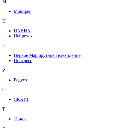
М
Мовирег
Н
НАВИА
Нейротех
П
Первое Маршрутное Телевидение
Прогресс
Р
Радуга
С
СКАУТ
Т
Триада