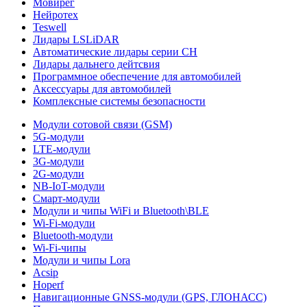
Мовирег
Нейротех
Teswell
Лидары LSLiDAR
Автоматические лидары серии CH
Лидары дальнего дейтсвия
Программное обеспечение для автомобилей
Аксессуары для автомобилей
Комплексные системы безопасности
Модули сотовой связи (GSM)
5G-модули
LTE-модули
3G-модули
2G-модули
NB-IoT-модули
Смарт-модули
Модули и чипы WiFi и Bluetooth\BLE
Wi-Fi-модули
Bluetooth-модули
Wi-Fi-чипы
Модули и чипы Lora
Acsip
Hoperf
Навигационные GNSS-модули (GPS, ГЛОНАСС)