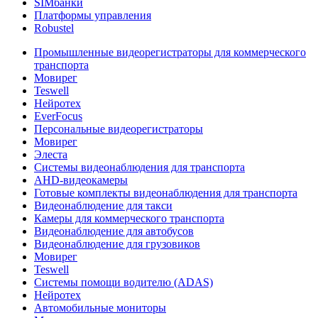
SIMбанки
Платформы управления
Robustel
Промышленные видеорегистраторы для коммерческого
транспорта
Мовирег
Teswell
Нейротех
EverFocus
Персональные видеорегистраторы
Мовирег
Элеста
Системы видеонаблюдения для транспорта
AHD-видеокамеры
Готовые комплекты видеонаблюдения для транспорта
Видеонаблюдение для такси
Камеры для коммерческого транспорта
Видеонаблюдение для автобусов
Видеонаблюдение для грузовиков
Мовирег
Teswell
Системы помощи водителю (ADAS)
Нейротех
Автомобильные мониторы