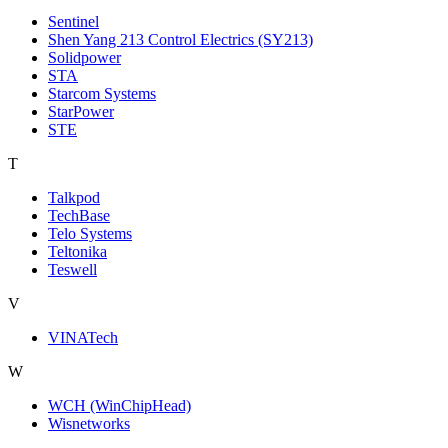
Sentinel
Shen Yang 213 Control Electrics (SY213)
Solidpower
STA
Starcom Systems
StarPower
STE
T
Talkpod
TechBase
Telo Systems
Teltonika
Teswell
V
VINATech
W
WCH (WinChipHead)
Wisnetworks