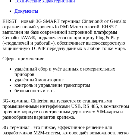
Технические характеристики
Документы
EHS5T
- новый 3G SMART терминал Cinterion® от Gemalto
отражает новый уровень IoT/М2М-технологий. EHS5T
выполнен на базе современной встроенной платформы
Gemalto JAVA®, подключается по принципу Plug & Play
(«подключай и работай»), обеспечивает высокоскоростную
защищённую TCP/IP-передачу данных в любой точке мира.
Сферы применения:
удалённый сбор и учёт данных с измерительных
приборов
удалённый мониторинг
контроль и управление транспортом
безопасность и т. п.
3G-терминал Cinterion выпускается со стандартными
промышленными интерфейсами USB, RS-485, в компактном
прочном корпусе со встроенным держателем SIM-карты и
разнообразием вариантов крепежа.
3G-терминал - это гибкое, эффективное решение для
разработчиков М2М-систем, которое даёт возможность легко