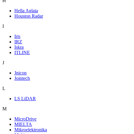
H
Hella Aglaia
Houston Radar
I
Iris
IRZ
Iskra
ITLINE
J
Jnicon
Jointech
L
LS LiDAR
M
MicroDrive
MIELTA
Mikroelektronika