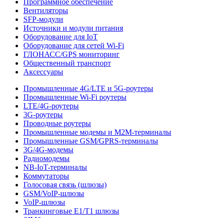
Программное обеспечение
Вентиляторы
SFP-модули
Источники и модули питания
Оборудование для IoT
Оборудование для сетей Wi-Fi
ГЛОНАСС/GPS мониторинг
Общественный транспорт
Аксессуары
Промышленные 4G/LTE и 5G-роутеры
Промышленные Wi-Fi роутеры
LTE/4G-роутеры
3G-роутеры
Проводные роутеры
Промышленные модемы и M2M-терминалы
Промышленные GSM/GPRS-терминалы
3G/4G-модемы
Радиомодемы
NB-IoT-терминалы
Коммутаторы
Голосовая связь (шлюзы)
GSM/VoIP-шлюзы
VoIP-шлюзы
Транкинговые E1/T1 шлюзы