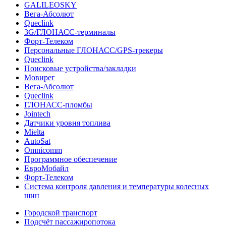
GALILEOSKY
Вега-Абсолют
Queclink
3G/ГЛОНАСС-терминалы
Форт-Телеком
Персональные ГЛОНАСС/GPS-трекеры
Queclink
Поисковые устройства/закладки
Мовирег
Вега-Абсолют
Queclink
ГЛОНАСС-пломбы
Jointech
Датчики уровня топлива
Mielta
AutoSat
Omnicomm
Программное обеспечение
ЕвроМобайл
Форт-Телеком
Система контроля давления и температуры колесных
шин
Городской транспорт
Подсчёт пассажиропотока