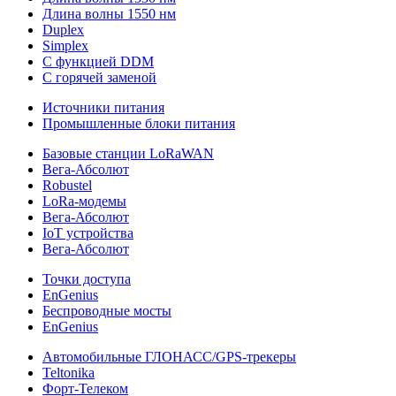
Длина волны 1550 нм
Duplex
Simplex
С функцией DDM
С горячей заменой
Источники питания
Промышленные блоки питания
Базовые станции LoRaWAN
Вега-Абсолют
Robustel
LoRa-модемы
Вега-Абсолют
IoT устройства
Вега-Абсолют
Точки доступа
EnGenius
Беспроводные мосты
EnGenius
Автомобильные ГЛОНАСС/GPS-трекеры
Teltonika
Форт-Телеком