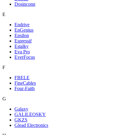
Dosinconn
E
Endrive
EnGenius
Epsilon
Espressif
Estalky
Eva Pro
EverFocus
F
FBELE
FineCables
Four-Faith
G
Galaxy
GALILEOSKY
GKZS
Glead Electronics