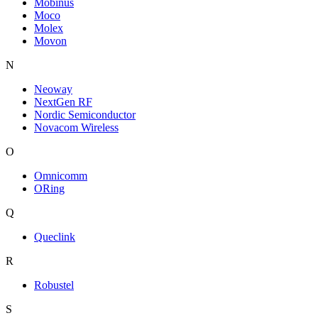
Mobinus
Moco
Molex
Movon
N
Neoway
NextGen RF
Nordic Semiconductor
Novacom Wireless
O
Omnicomm
ORing
Q
Queclink
R
Robustel
S