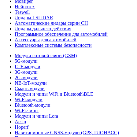
Мовирег
Нейротех
Teswell
Лидары LSLiDAR
Автоматические лидары серии CH
Лидары дальнего дейтсвия
Программное обеспечение для автомобилей
Аксессуары для автомобилей
Комплексные системы безопасности
Модули сотовой связи (GSM)
5G-модули
LTE-модули
3G-модули
2G-модули
NB-IoT-модули
Смарт-модули
Модули и чипы WiFi и Bluetooth\BLE
Wi-Fi-модули
Bluetooth-модули
Wi-Fi-чипы
Модули и чипы Lora
Acsip
Hoperf
Навигационные GNSS-модули (GPS, ГЛОНАСС)