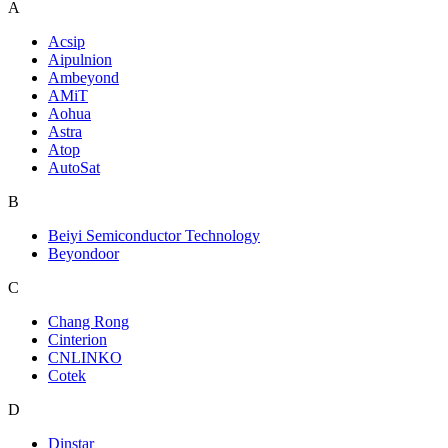
A
Acsip
Aipulnion
Ambeyond
AMiT
Aohua
Astra
Atop
AutoSat
B
Beiyi Semiconductor Technology
Beyondoor
C
Chang Rong
Cinterion
CNLINKO
Cotek
D
Dinstar