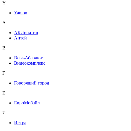
Y
Yanton
А
АКЛопатин
Антей
В
Вега-Абсолют
Видеокомплекс
Г
Говорящий город
Е
ЕвроМобайл
И
Искра