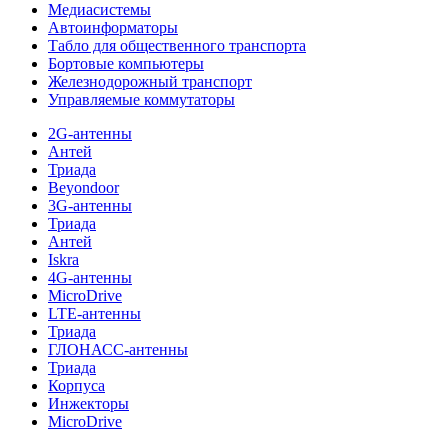
Медиасистемы
Автоинформаторы
Табло для общественного транспорта
Бортовые компьютеры
Железнодорожный транспорт
Управляемые коммутаторы
2G-антенны
Антей
Триада
Beyondoor
3G-антенны
Триада
Антей
Iskra
4G-антенны
MicroDrive
LTE-антенны
Триада
ГЛОНАСС-антенны
Триада
Корпуса
Инжекторы
MicroDrive