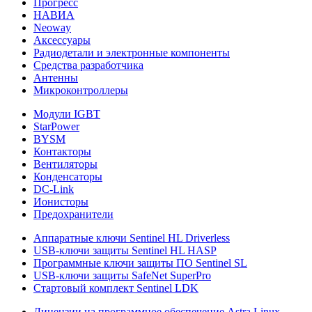
Прогресс
НАВИА
Neoway
Аксессуары
Радиодетали и электронные компоненты
Средства разработчика
Антенны
Микроконтроллеры
Модули IGBT
StarPower
BYSM
Контакторы
Вентиляторы
Конденсаторы
DC-Link
Ионисторы
Предохранители
Аппаратные ключи Sentinel HL Driverless
USB-ключи защиты Sentinel HL HASP
Программные ключи защиты ПО Sentinel SL
USB-ключи защиты SafeNet SuperPro
Стартовый комплект Sentinel LDK
Лицензии на программное обеспечение Astra Linux