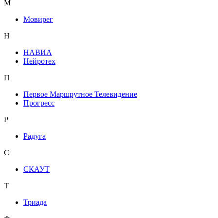
М
Мовирег
Н
НАВИА
Нейротех
П
Первое Маршрутное Телевидение
Прогресс
Р
Радуга
С
СКАУТ
Т
Триада