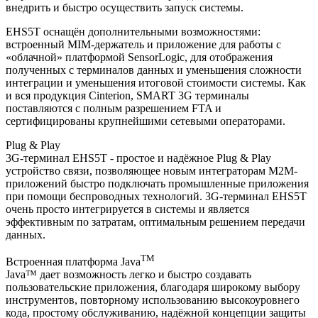
внедрить и быстро осуществить запуск системы.
EHS5T оснащён дополнительными возможностями:
встроенный MIM-держатель и приложение для работы с
«облачной» платформой SensorLogic, для отображения
полученных с терминалов данных и уменьшения сложности
интеграции и уменьшения итоговой стоимости системы. Как
и вся продукция Cinterion, SMART 3G терминалы
поставляются с полным разрешением FTA и
сертифицированы крупнейшими сетевыми операторами.
Plug & Play
3G-терминал EHS5T - простое и надёжное Plug & Play
устройство связи, позволяющее новым интеграторам М2М-
приложений быстро подключать промышленные приложения
при помощи беспроводных технологий. 3G-терминал EHS5T
очень просто интегрируется в системы и является
эффективным по затратам, оптимальным решением передачи
данных.
TM
Встроенная платформа Java
Java™ дает возможность легко и быстро создавать
пользовательские приложения, благодаря широкому выбору
инструментов, повторному использованию высокоуровнего
кода, простому обслуживанию, надёжной концепции защиты