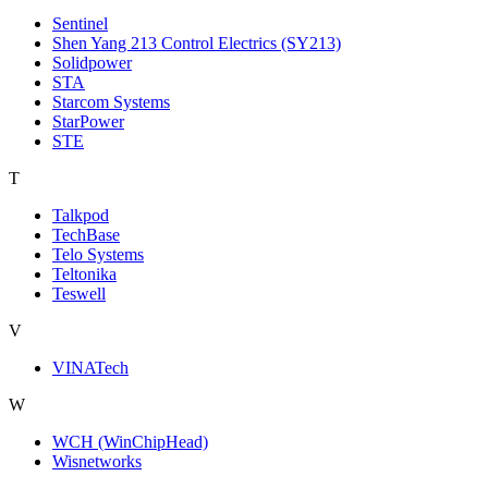
Sentinel
Shen Yang 213 Control Electrics (SY213)
Solidpower
STA
Starcom Systems
StarPower
STE
T
Talkpod
TechBase
Telo Systems
Teltonika
Teswell
V
VINATech
W
WCH (WinChipHead)
Wisnetworks