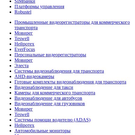
SIMбанки
Платформы управления
Robustel
Промышленные видеорегистраторы для коммерческого
транспорта
Мовирег
Teswell
Нейротех
EverFocus
Персональные видеорегистраторы
Мовирег
Элеста
Системы видеонаблюдения для транспорта
AHD-видеокамеры
Готовые комплекты видеонаблюдения для транспорта
Видеонаблюдение для такси
Камеры для коммерческого транспорта
Видеонаблюдение для автобусов
Видеонаблюдение для грузовиков
Мовирег
Teswell
Системы помощи водителю (ADAS)
Нейротех
Автомобильные мониторы