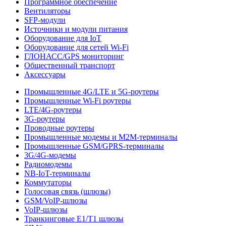
Программное обеспечение
Вентиляторы
SFP-модули
Источники и модули питания
Оборудование для IoT
Оборудование для сетей Wi-Fi
ГЛОНАСС/GPS мониторинг
Общественный транспорт
Аксессуары
Промышленные 4G/LTE и 5G-роутеры
Промышленные Wi-Fi роутеры
LTE/4G-роутеры
3G-роутеры
Проводные роутеры
Промышленные модемы и M2M-терминалы
Промышленные GSM/GPRS-терминалы
3G/4G-модемы
Радиомодемы
NB-IoT-терминалы
Коммутаторы
Голосовая связь (шлюзы)
GSM/VoIP-шлюзы
VoIP-шлюзы
Транкинговые E1/T1 шлюзы