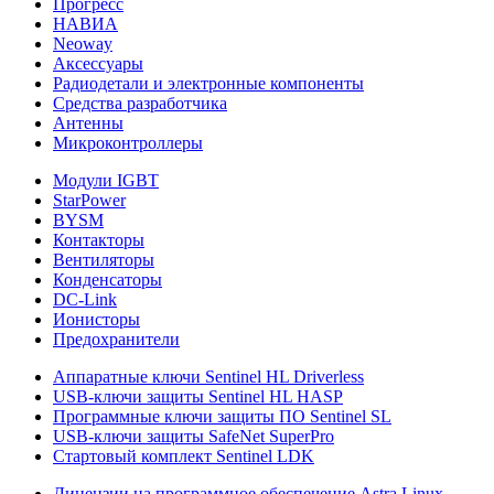
Прогресс
НАВИА
Neoway
Аксессуары
Радиодетали и электронные компоненты
Средства разработчика
Антенны
Микроконтроллеры
Модули IGBT
StarPower
BYSM
Контакторы
Вентиляторы
Конденсаторы
DC-Link
Ионисторы
Предохранители
Аппаратные ключи Sentinel HL Driverless
USB-ключи защиты Sentinel HL HASP
Программные ключи защиты ПО Sentinel SL
USB-ключи защиты SafeNet SuperPro
Стартовый комплект Sentinel LDK
Лицензии на программное обеспечение Astra Linux