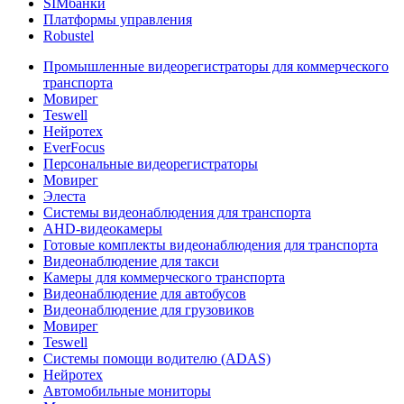
SIMбанки
Платформы управления
Robustel
Промышленные видеорегистраторы для коммерческого
транспорта
Мовирег
Teswell
Нейротех
EverFocus
Персональные видеорегистраторы
Мовирег
Элеста
Системы видеонаблюдения для транспорта
AHD-видеокамеры
Готовые комплекты видеонаблюдения для транспорта
Видеонаблюдение для такси
Камеры для коммерческого транспорта
Видеонаблюдение для автобусов
Видеонаблюдение для грузовиков
Мовирег
Teswell
Системы помощи водителю (ADAS)
Нейротех
Автомобильные мониторы