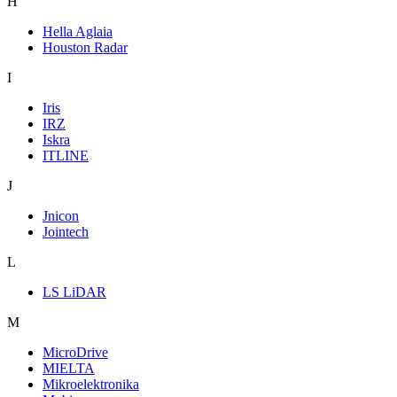
H
Hella Aglaia
Houston Radar
I
Iris
IRZ
Iskra
ITLINE
J
Jnicon
Jointech
L
LS LiDAR
M
MicroDrive
MIELTA
Mikroelektronika