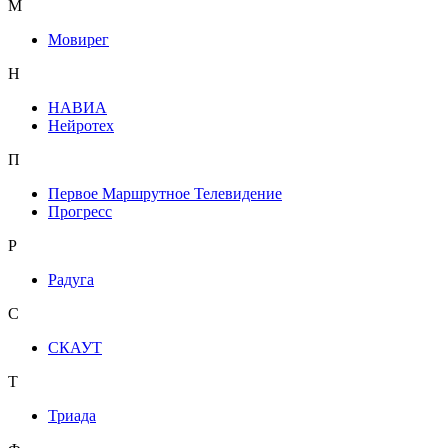
М
Мовирег
Н
НАВИА
Нейротех
П
Первое Маршрутное Телевидение
Прогресс
Р
Радуга
С
СКАУТ
Т
Триада