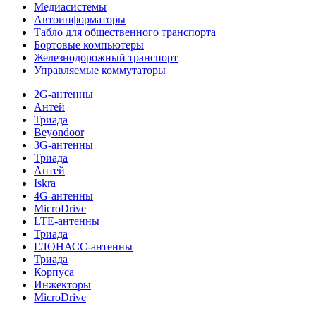
Медиасистемы
Автоинформаторы
Табло для общественного транспорта
Бортовые компьютеры
Железнодорожный транспорт
Управляемые коммутаторы
2G-антенны
Антей
Триада
Beyondoor
3G-антенны
Триада
Антей
Iskra
4G-антенны
MicroDrive
LTE-антенны
Триада
ГЛОНАСС-антенны
Триада
Корпуса
Инжекторы
MicroDrive