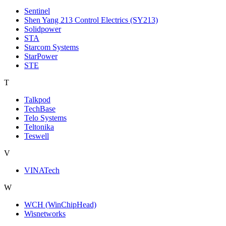
Sentinel
Shen Yang 213 Control Electrics (SY213)
Solidpower
STA
Starcom Systems
StarPower
STE
T
Talkpod
TechBase
Telo Systems
Teltonika
Teswell
V
VINATech
W
WCH (WinChipHead)
Wisnetworks