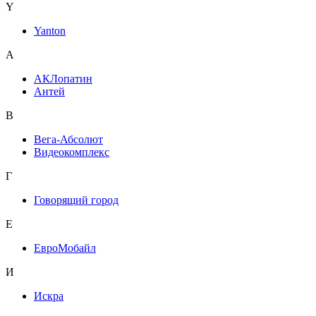
Y
Yanton
А
АКЛопатин
Антей
В
Вега-Абсолют
Видеокомплекс
Г
Говорящий город
Е
ЕвроМобайл
И
Искра