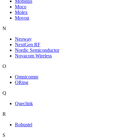
Mobinus
Moco
Molex
Movon
N
Neoway
NextGen RF
Nordic Semiconductor
Novacom Wireless
O
Omnicomm
ORing
Q
Queclink
R
Robustel
S