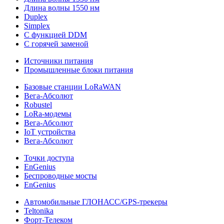
Длина волны 1550 нм
Duplex
Simplex
С функцией DDM
С горячей заменой
Источники питания
Промышленные блоки питания
Базовые станции LoRaWAN
Вега-Абсолют
Robustel
LoRa-модемы
Вега-Абсолют
IoT устройства
Вега-Абсолют
Точки доступа
EnGenius
Беспроводные мосты
EnGenius
Автомобильные ГЛОНАСС/GPS-трекеры
Teltonika
Форт-Телеком