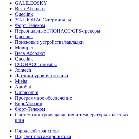
GALILEOSKY
Вега-Абсолют
Queclink
3G/ГЛОНАСС-терминалы
Форт-Телеком
Персональные ГЛОНАСС/GPS-трекеры
Queclink
Поисковые устройства/закладки
Мовирег
Вега-Абсолют
Queclink
ГЛОНАСС-пломбы
Jointech
Датчики уровня топлива
Mielta
AutoSat
Omnicomm
Программное обеспечение
ЕвроМобайл
Форт-Телеком
Система контроля давления и температуры колесных
шин
Городской транспорт
Подсчёт пассажиропотока