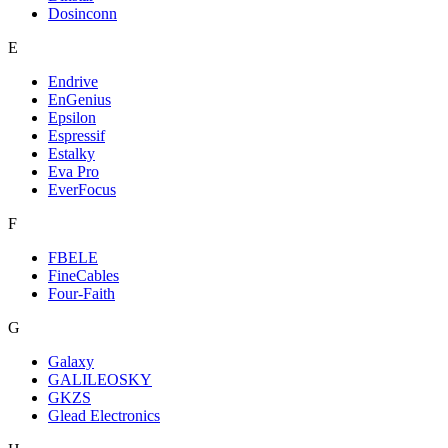
Dosinconn
E
Endrive
EnGenius
Epsilon
Espressif
Estalky
Eva Pro
EverFocus
F
FBELE
FineCables
Four-Faith
G
Galaxy
GALILEOSKY
GKZS
Glead Electronics