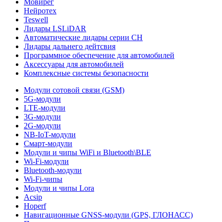
Мовирег
Нейротех
Teswell
Лидары LSLiDAR
Автоматические лидары серии CH
Лидары дальнего дейтсвия
Программное обеспечение для автомобилей
Аксессуары для автомобилей
Комплексные системы безопасности
Модули сотовой связи (GSM)
5G-модули
LTE-модули
3G-модули
2G-модули
NB-IoT-модули
Смарт-модули
Модули и чипы WiFi и Bluetooth\BLE
Wi-Fi-модули
Bluetooth-модули
Wi-Fi-чипы
Модули и чипы Lora
Acsip
Hoperf
Навигационные GNSS-модули (GPS, ГЛОНАСС)