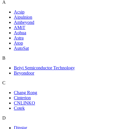
A
Acsip
Aipulnion
Ambeyond
AMiT
Aohua
Astra
Atop
AutoSat
B
Beiyi Semiconductor Technology
Beyondoor
C
Chang Rong
Cinterion
CNLINKO
Cotek
D
Dinstar