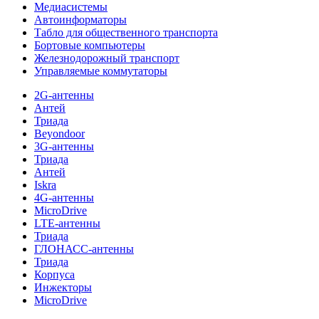
Медиасистемы
Автоинформаторы
Табло для общественного транспорта
Бортовые компьютеры
Железнодорожный транспорт
Управляемые коммутаторы
2G-антенны
Антей
Триада
Beyondoor
3G-антенны
Триада
Антей
Iskra
4G-антенны
MicroDrive
LTE-антенны
Триада
ГЛОНАСС-антенны
Триада
Корпуса
Инжекторы
MicroDrive