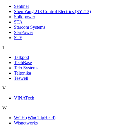
Sentinel
Shen Yang 213 Control Electrics (SY213)
Solidpower
STA
Starcom Systems
StarPower
STE
T
Talkpod
TechBase
Telo Systems
Teltonika
Teswell
V
VINATech
W
WCH (WinChipHead)
Wisnetworks