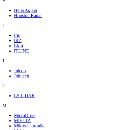
H
Hella Aglaia
Houston Radar
I
Iris
IRZ
Iskra
ITLINE
J
Jnicon
Jointech
L
LS LiDAR
M
MicroDrive
MIELTA
Mikroelektronika