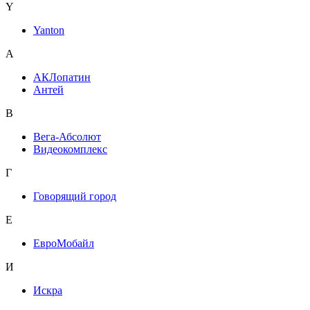
Y
Yanton
А
АКЛопатин
Антей
В
Вега-Абсолют
Видеокомплекс
Г
Говорящий город
Е
ЕвроМобайл
И
Искра