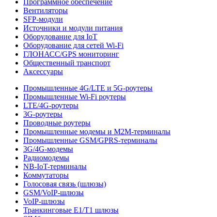
Программное обеспечение
Вентиляторы
SFP-модули
Источники и модули питания
Оборудование для IoT
Оборудование для сетей Wi-Fi
ГЛОНАСС/GPS мониторинг
Общественный транспорт
Аксессуары
Промышленные 4G/LTE и 5G-роутеры
Промышленные Wi-Fi роутеры
LTE/4G-роутеры
3G-роутеры
Проводные роутеры
Промышленные модемы и M2M-терминалы
Промышленные GSM/GPRS-терминалы
3G/4G-модемы
Радиомодемы
NB-IoT-терминалы
Коммутаторы
Голосовая связь (шлюзы)
GSM/VoIP-шлюзы
VoIP-шлюзы
Транкинговые E1/T1 шлюзы