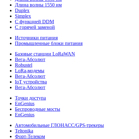
Длина волны 1550 нм
Duplex
Simplex
С функцией DDM
С горячей заменой
Источники питания
Промышленные блоки питания
Базовые станции LoRaWAN
Вега-Абсолют
Robustel
LoRa-модемы
Вега-Абсолют
IoT устройства
Вега-Абсолют
Точки доступа
EnGenius
Беспроводные мосты
EnGenius
Автомобильные ГЛОНАСС/GPS-трекеры
Teltonika
Форт-Телеком