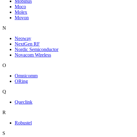
Mobinus
Moco
Molex
Movon
N
Neoway
NextGen RF
Nordic Semiconductor
Novacom Wireless
O
Omnicomm
ORing
Q
Queclink
R
Robustel
S