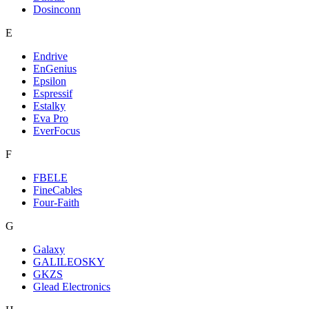
Dosinconn
E
Endrive
EnGenius
Epsilon
Espressif
Estalky
Eva Pro
EverFocus
F
FBELE
FineCables
Four-Faith
G
Galaxy
GALILEOSKY
GKZS
Glead Electronics