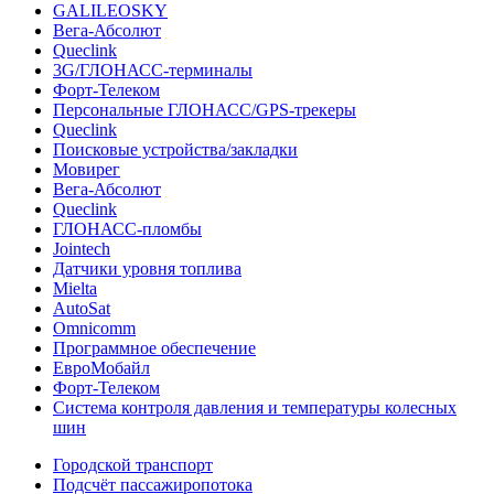
GALILEOSKY
Вега-Абсолют
Queclink
3G/ГЛОНАСС-терминалы
Форт-Телеком
Персональные ГЛОНАСС/GPS-трекеры
Queclink
Поисковые устройства/закладки
Мовирег
Вега-Абсолют
Queclink
ГЛОНАСС-пломбы
Jointech
Датчики уровня топлива
Mielta
AutoSat
Omnicomm
Программное обеспечение
ЕвроМобайл
Форт-Телеком
Система контроля давления и температуры колесных
шин
Городской транспорт
Подсчёт пассажиропотока