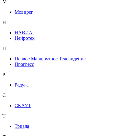
М
Мовирег
Н
НАВИА
Нейротех
П
Первое Маршрутное Телевидение
Прогресс
Р
Радуга
С
СКАУТ
Т
Триада