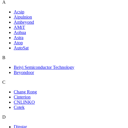
A
Acsip
Aipulnion
Ambeyond
AMiT
Aohua
Astra
Atop
AutoSat
B
Beiyi Semiconductor Technology
Beyondoor
C
Chang Rong
Cinterion
CNLINKO
Cotek
D
Dinstar