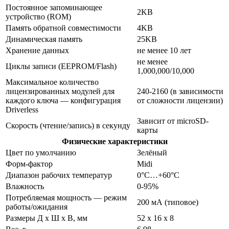
Постоянное запоминающее
2KB
устройство (ROM)
Память обратной совместимости
4KB
Динамическая память
25KB
Хранение данных
не менее 10 лет
не менее
Циклы записи (EEPROM/Flash)
1,000,000/10,000
Максимальное количество
лицензированных модулей для
240-2160 (в зависимости
каждого ключа — конфигурация
от сложности лицензии)
Driverless
Зависит от microSD-
Скорость (чтение/запись) в секунду
карты
Физические характеристики
Цвет по умолчанию
Зелёный
Форм-фактор
Midi
Диапазон рабочих температур
0°С…+60°С
Влажность
0-95%
Потребляемая мощность — режим
200 мА (типовое)
работы/ожидания
Размеры Д х Ш х В, мм
52 х 16 х 8