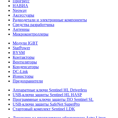
Прогресс
НАВИА
Neoway
Аксессуары
Радиодетали и электронные компоненты
Средства разработчика
Антенны
Микроконтроллеры
Модули IGBT
StarPower
BYSM
Контакторы
Вентиляторы
Конденсаторы
DC-Link
Ионисторы
Предохранители
Аппаратные ключи Sentinel HL Driverless
USB-ключи защиты Sentinel HL HASP
Программные ключи защиты ПО Sentinel SL
USB-ключи защиты SafeNet SuperPro
Стартовый комплект Sentinel LDK
Лицензии на программное обеспечение Astra Linux