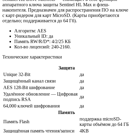
аппаратного ключа защиты Sentinel HL Max и флеш-
накопителя. Предназначен для распространения ПО на ключе
с карт-ридером для карт MicroSD. (Карты приобретаются
отдельно; поддерживается до 64 Гб).
Алгоритм: AES
Уникальный ID: да
Память RW/R/D*: 4/2/25 КБ
Кол-во лицензий: 240-2160.
Технические характеристики
Защита
Unique 32-Bit
да
Защищённый канал связи
да
AES 128-Bit шифрование
да
Удалённое обновление — Цифровая
да
подпись RSA
64,000 ключей шифрования
да
Память
поддержка microSD-
Память Flash
карты объёмом до 64 ГБ
Защищённая память чтения/записи
4KB