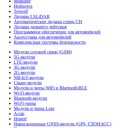
Мовирег
Нейротех
Teswell
Лидары LSLiDAR
Автоматические лидары серии CH
Лидары дальнего дейтсвия
Программное обеспечение для автомобилей
Аксессуары для автомобилей
Комплексные системы безопасности
Модули сотовой связи (GSM)
5G-модули
LTE-модули
3G-модули
2G-модули
NB-IoT-модули
Смарт-модули
Модули и чипы WiFi и Bluetooth\BLE
Wi-Fi-модули
Bluetooth-модули
Wi-Fi-чипы
Модули и чипы Lora
Acsip
Hoperf
Навигационные GNSS-модули (GPS, ГЛОНАСС)