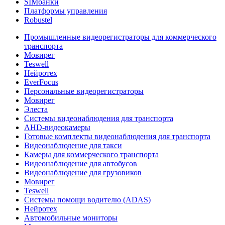
SIMбанки
Платформы управления
Robustel
Промышленные видеорегистраторы для коммерческого
транспорта
Мовирег
Teswell
Нейротех
EverFocus
Персональные видеорегистраторы
Мовирег
Элеста
Системы видеонаблюдения для транспорта
AHD-видеокамеры
Готовые комплекты видеонаблюдения для транспорта
Видеонаблюдение для такси
Камеры для коммерческого транспорта
Видеонаблюдение для автобусов
Видеонаблюдение для грузовиков
Мовирег
Teswell
Системы помощи водителю (ADAS)
Нейротех
Автомобильные мониторы