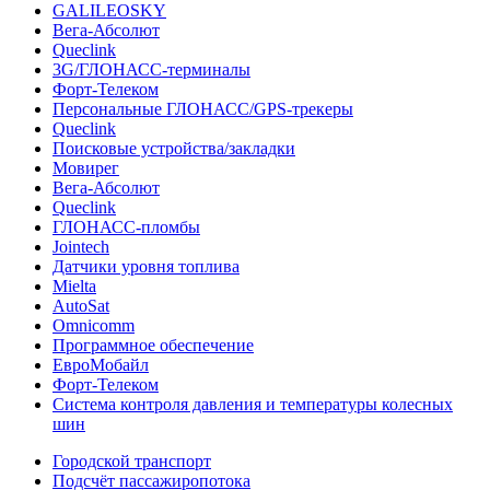
GALILEOSKY
Вега-Абсолют
Queclink
3G/ГЛОНАСС-терминалы
Форт-Телеком
Персональные ГЛОНАСС/GPS-трекеры
Queclink
Поисковые устройства/закладки
Мовирег
Вега-Абсолют
Queclink
ГЛОНАСС-пломбы
Jointech
Датчики уровня топлива
Mielta
AutoSat
Omnicomm
Программное обеспечение
ЕвроМобайл
Форт-Телеком
Система контроля давления и температуры колесных
шин
Городской транспорт
Подсчёт пассажиропотока