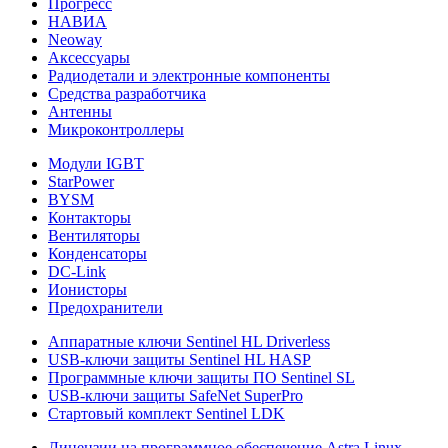
Прогресс
НАВИА
Neoway
Аксессуары
Радиодетали и электронные компоненты
Средства разработчика
Антенны
Микроконтроллеры
Модули IGBT
StarPower
BYSM
Контакторы
Вентиляторы
Конденсаторы
DC-Link
Ионисторы
Предохранители
Аппаратные ключи Sentinel HL Driverless
USB-ключи защиты Sentinel HL HASP
Программные ключи защиты ПО Sentinel SL
USB-ключи защиты SafeNet SuperPro
Стартовый комплект Sentinel LDK
Лицензии на программное обеспечение Astra Linux