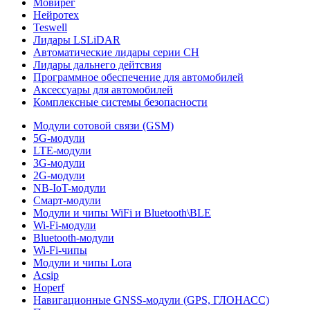
Мовирег
Нейротех
Teswell
Лидары LSLiDAR
Автоматические лидары серии CH
Лидары дальнего дейтсвия
Программное обеспечение для автомобилей
Аксессуары для автомобилей
Комплексные системы безопасности
Модули сотовой связи (GSM)
5G-модули
LTE-модули
3G-модули
2G-модули
NB-IoT-модули
Смарт-модули
Модули и чипы WiFi и Bluetooth\BLE
Wi-Fi-модули
Bluetooth-модули
Wi-Fi-чипы
Модули и чипы Lora
Acsip
Hoperf
Навигационные GNSS-модули (GPS, ГЛОНАСС)