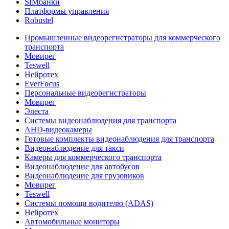
SIMбанки
Платформы управления
Robustel
Промышленные видеорегистраторы для коммерческого
транспорта
Мовирег
Teswell
Нейротех
EverFocus
Персональные видеорегистраторы
Мовирег
Элеста
Системы видеонаблюдения для транспорта
AHD-видеокамеры
Готовые комплекты видеонаблюдения для транспорта
Видеонаблюдение для такси
Камеры для коммерческого транспорта
Видеонаблюдение для автобусов
Видеонаблюдение для грузовиков
Мовирег
Teswell
Системы помощи водителю (ADAS)
Нейротех
Автомобильные мониторы