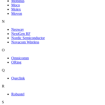
Mobinus
Moco
Molex
Movon
N
Neoway
NextGen RF
Nordic Semiconductor
Novacom Wireless
O
Omnicomm
ORing
Q
Queclink
R
Robustel
S