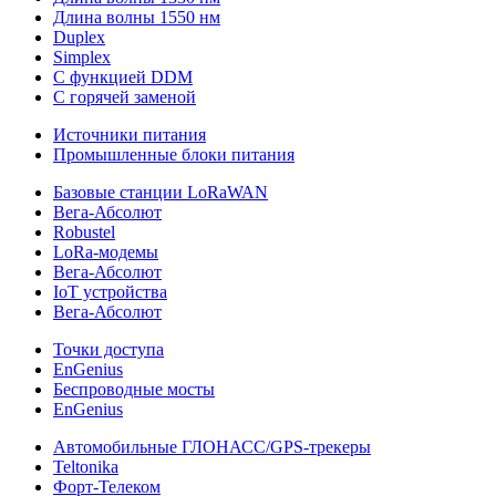
Длина волны 1550 нм
Duplex
Simplex
С функцией DDM
С горячей заменой
Источники питания
Промышленные блоки питания
Базовые станции LoRaWAN
Вега-Абсолют
Robustel
LoRa-модемы
Вега-Абсолют
IoT устройства
Вега-Абсолют
Точки доступа
EnGenius
Беспроводные мосты
EnGenius
Автомобильные ГЛОНАСС/GPS-трекеры
Teltonika
Форт-Телеком