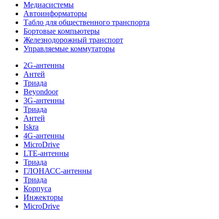
Медиасистемы
Автоинформаторы
Табло для общественного транспорта
Бортовые компьютеры
Железнодорожный транспорт
Управляемые коммутаторы
2G-антенны
Антей
Триада
Beyondoor
3G-антенны
Триада
Антей
Iskra
4G-антенны
MicroDrive
LTE-антенны
Триада
ГЛОНАСС-антенны
Триада
Корпуса
Инжекторы
MicroDrive