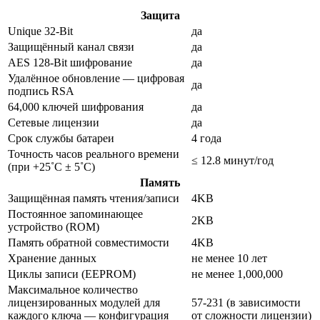
Защита
Unique 32-Bit
да
Защищённый канал связи
да
AES 128-Bit шифрование
да
Удалённое обновление — цифровая
да
подпись RSA
64,000 ключей шифрования
да
Сетевые лицензии
да
Срок службы батареи
4 года
Точность часов реального времени
≤ 12.8 минут/год
(при +25˚C ± 5˚C)
Память
Защищённая память чтения/записи
4KB
Постоянное запоминающее
2KB
устройство (ROM)
Память обратной совместимости
4KB
Хранение данных
не менее 10 лет
Циклы записи (EEPROM)
не менее 1,000,000
Максимальное количество
лицензированных модулей для
57-231 (в зависимости
каждого ключа — конфигурация
от сложности лицензии)