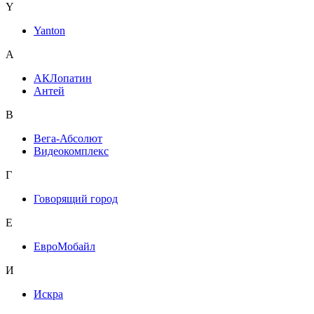
Y
Yanton
А
АКЛопатин
Антей
В
Вега-Абсолют
Видеокомплекс
Г
Говорящий город
Е
ЕвроМобайл
И
Искра