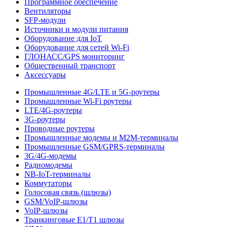
Программное обеспечение
Вентиляторы
SFP-модули
Источники и модули питания
Оборудование для IoT
Оборудование для сетей Wi-Fi
ГЛОНАСС/GPS мониторинг
Общественный транспорт
Аксессуары
Промышленные 4G/LTE и 5G-роутеры
Промышленные Wi-Fi роутеры
LTE/4G-роутеры
3G-роутеры
Проводные роутеры
Промышленные модемы и M2M-терминалы
Промышленные GSM/GPRS-терминалы
3G/4G-модемы
Радиомодемы
NB-IoT-терминалы
Коммутаторы
Голосовая связь (шлюзы)
GSM/VoIP-шлюзы
VoIP-шлюзы
Транкинговые E1/T1 шлюзы