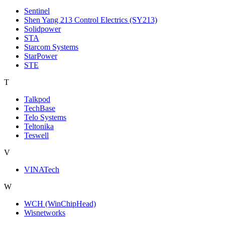
Sentinel
Shen Yang 213 Control Electrics (SY213)
Solidpower
STA
Starcom Systems
StarPower
STE
T
Talkpod
TechBase
Telo Systems
Teltonika
Teswell
V
VINATech
W
WCH (WinChipHead)
Wisnetworks