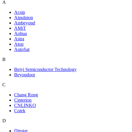
A
Acsip
Aipulnion
Ambeyond
AMiT
Aohua
Astra
Atop
AutoSat
B
Beiyi Semiconductor Technology
Beyondoor
C
Chang Rong
Cinterion
CNLINKO
Cotek
D
Dinstar