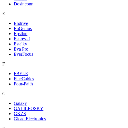
Dosinconn
E
Endrive
EnGenius
Epsilon
Espressif
Estalky
Eva Pro
EverFocus
F
FBELE
FineCables
Four-Faith
G
Galaxy
GALILEOSKY
GKZS
Glead Electronics