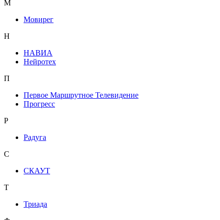
М
Мовирег
Н
НАВИА
Нейротех
П
Первое Маршрутное Телевидение
Прогресс
Р
Радуга
С
СКАУТ
Т
Триада