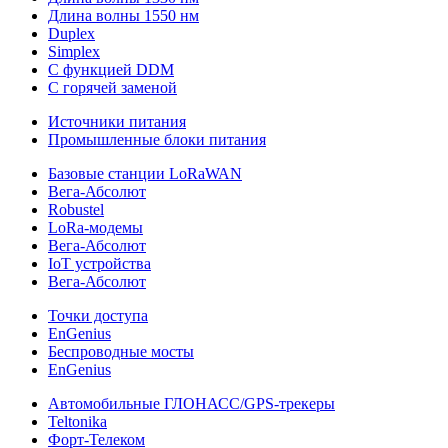
Длина волны 1550 нм
Duplex
Simplex
С функцией DDM
С горячей заменой
Источники питания
Промышленные блоки питания
Базовые станции LoRaWAN
Вега-Абсолют
Robustel
LoRa-модемы
Вега-Абсолют
IoT устройства
Вега-Абсолют
Точки доступа
EnGenius
Беспроводные мосты
EnGenius
Автомобильные ГЛОНАСС/GPS-трекеры
Teltonika
Форт-Телеком