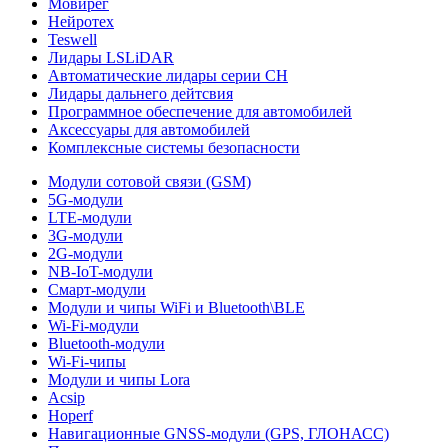
Мовирег
Нейротех
Teswell
Лидары LSLiDAR
Автоматические лидары серии CH
Лидары дальнего дейтсвия
Программное обеспечение для автомобилей
Аксессуары для автомобилей
Комплексные системы безопасности
Модули сотовой связи (GSM)
5G-модули
LTE-модули
3G-модули
2G-модули
NB-IoT-модули
Смарт-модули
Модули и чипы WiFi и Bluetooth\BLE
Wi-Fi-модули
Bluetooth-модули
Wi-Fi-чипы
Модули и чипы Lora
Acsip
Hoperf
Навигационные GNSS-модули (GPS, ГЛОНАСС)