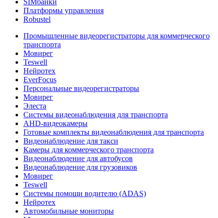
SIMбанки
Платформы управления
Robustel
Промышленные видеорегистраторы для коммерческого
транспорта
Мовирег
Teswell
Нейротех
EverFocus
Персональные видеорегистраторы
Мовирег
Элеста
Системы видеонаблюдения для транспорта
AHD-видеокамеры
Готовые комплекты видеонаблюдения для транспорта
Видеонаблюдение для такси
Камеры для коммерческого транспорта
Видеонаблюдение для автобусов
Видеонаблюдение для грузовиков
Мовирег
Teswell
Системы помощи водителю (ADAS)
Нейротех
Автомобильные мониторы