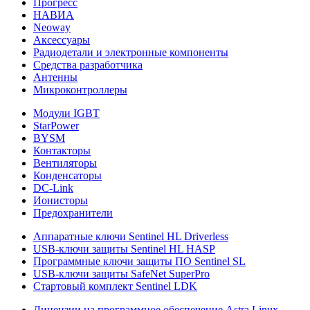
Прогресс
НАВИА
Neoway
Аксессуары
Радиодетали и электронные компоненты
Средства разработчика
Антенны
Микроконтроллеры
Модули IGBT
StarPower
BYSM
Контакторы
Вентиляторы
Конденсаторы
DC-Link
Ионисторы
Предохранители
Аппаратные ключи Sentinel HL Driverless
USB-ключи защиты Sentinel HL HASP
Программные ключи защиты ПО Sentinel SL
USB-ключи защиты SafeNet SuperPro
Стартовый комплект Sentinel LDK
Лицензии на программное обеспечение Astra Linux