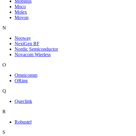
Mobinus
Moco
Molex
Movon
N
Neoway
NextGen RF
Nordic Semiconductor
Novacom Wireless
O
Omnicomm
ORing
Q
Queclink
R
Robustel
S