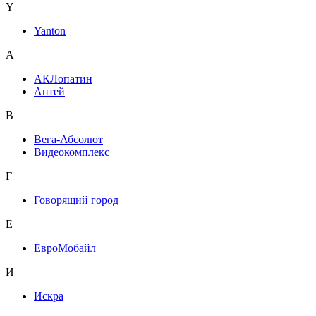
Y
Yanton
А
АКЛопатин
Антей
В
Вега-Абсолют
Видеокомплекс
Г
Говорящий город
Е
ЕвроМобайл
И
Искра