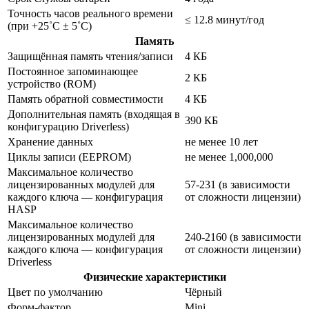
Точность часов реального времени
≤ 12.8 минут/год
(при +25˚C ± 5˚C)
Память
Защищённая память чтения/записи
4 КБ
Постоянное запоминающее
2 КБ
устройство (ROM)
Память обратной совместимости
4 КБ
Дополнительная память (входящая в
390 КБ
конфигурацию Driverless)
Хранение данных
не менее 10 лет
Циклы записи (EEPROM)
не менее 1,000,000
Максимальное количество
лицензированных модулей для
57-231 (в зависимости
каждого ключа — конфигурация
от сложности лицензии)
HASP
Максимальное количество
лицензированных модулей для
240-2160 (в зависимости
каждого ключа — конфигурация
от сложности лицензии)
Driverless
Физические характеристики
Цвет по умолчанию
Чёрный
Форм-фактор
Mini