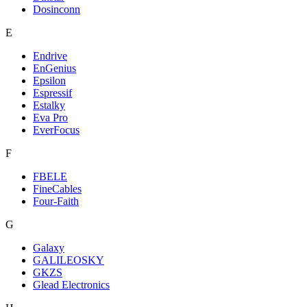
Dosinconn
E
Endrive
EnGenius
Epsilon
Espressif
Estalky
Eva Pro
EverFocus
F
FBELE
FineCables
Four-Faith
G
Galaxy
GALILEOSKY
GKZS
Glead Electronics