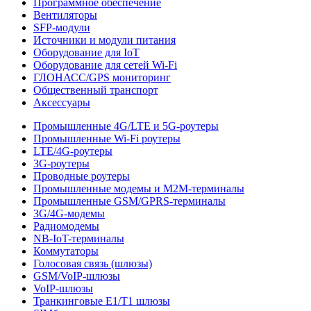
Программное обеспечение
Вентиляторы
SFP-модули
Источники и модули питания
Оборудование для IoT
Оборудование для сетей Wi-Fi
ГЛОНАСС/GPS мониторинг
Общественный транспорт
Аксессуары
Промышленные 4G/LTE и 5G-роутеры
Промышленные Wi-Fi роутеры
LTE/4G-роутеры
3G-роутеры
Проводные роутеры
Промышленные модемы и M2M-терминалы
Промышленные GSM/GPRS-терминалы
3G/4G-модемы
Радиомодемы
NB-IoT-терминалы
Коммутаторы
Голосовая связь (шлюзы)
GSM/VoIP-шлюзы
VoIP-шлюзы
Транкинговые E1/T1 шлюзы