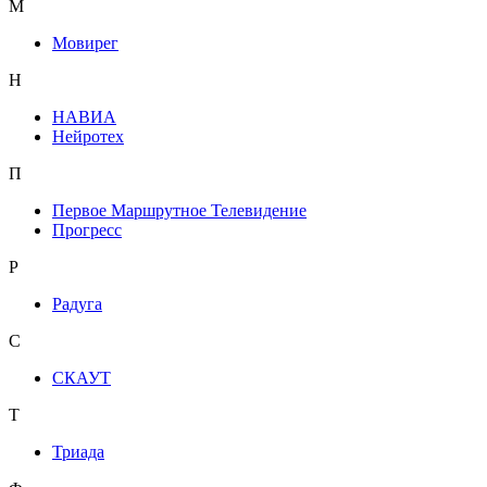
М
Мовирег
Н
НАВИА
Нейротех
П
Первое Маршрутное Телевидение
Прогресс
Р
Радуга
С
СКАУТ
Т
Триада