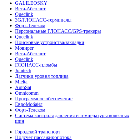
GALILEOSKY
Вега-Абсолют
Queclink
3G/ГЛОНАСС-терминалы
Форт-Телеком
Персональные ГЛОНАСС/GPS-трекеры
Queclink
Поисковые устройства/закладки
Мовирег
Вега-Абсолют
Queclink
ГЛОНАСС-пломбы
Jointech
Датчики уровня топлива
Mielta
AutoSat
Omnicomm
Программное обеспечение
ЕвроМобайл
Форт-Телеком
Система контроля давления и температуры колесных
шин
Городской транспорт
Подсчёт пассажиропотока