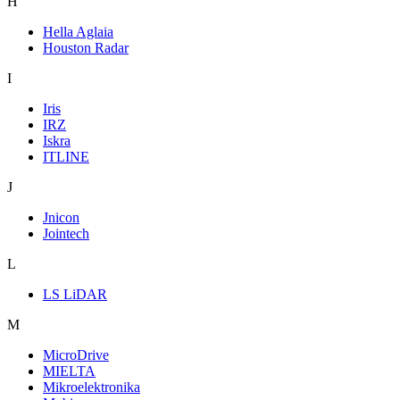
H
Hella Aglaia
Houston Radar
I
Iris
IRZ
Iskra
ITLINE
J
Jnicon
Jointech
L
LS LiDAR
M
MicroDrive
MIELTA
Mikroelektronika