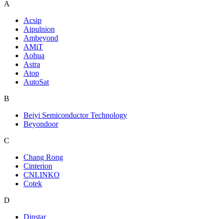
A
Acsip
Aipulnion
Ambeyond
AMiT
Aohua
Astra
Atop
AutoSat
B
Beiyi Semiconductor Technology
Beyondoor
C
Chang Rong
Cinterion
CNLINKO
Cotek
D
Dinstar