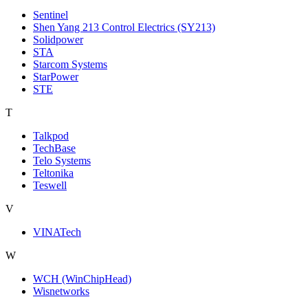
Sentinel
Shen Yang 213 Control Electrics (SY213)
Solidpower
STA
Starcom Systems
StarPower
STE
T
Talkpod
TechBase
Telo Systems
Teltonika
Teswell
V
VINATech
W
WCH (WinChipHead)
Wisnetworks