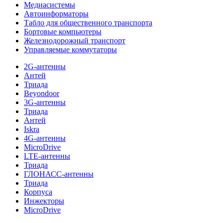
Медиасистемы
Автоинформаторы
Табло для общественного транспорта
Бортовые компьютеры
Железнодорожный транспорт
Управляемые коммутаторы
2G-антенны
Антей
Триада
Beyondoor
3G-антенны
Триада
Антей
Iskra
4G-антенны
MicroDrive
LTE-антенны
Триада
ГЛОНАСС-антенны
Триада
Корпуса
Инжекторы
MicroDrive